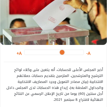
e
m
a
i
l
A+
A-
أخبر المجلس الأعلى للحسابات، أنه يتعين على وكلاء لوائح
الترشيح والمترشحين، الملزمين بتقديم حسابات حملاتهم
الانتخابية (بيان مصادر التمويل وجرد المصاريف الانتخابية
والجداول الملحقة به)، إيداع هذه الحسابات لدى المجلس داخل
أجل سنتين (60) يوما من تاريخ الإعلان الرسمي عن النتائج
النهائية لاقتراع 8 سبتمبر 2021.