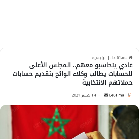
Le61.ma ـ
|
الرئيسية
غادي يتحاسبو معهم.. المجلس الأعلى
للحسابات يطالب وكلاء الوائح بتقديم حسابات
حملاتهم الانتخابية
Le61.ma
S
14 شتنبر 2021
e
n
d
a
n