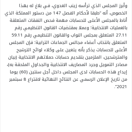
وأبرز المجلس الذي ترأسه زينب العدوي، في بلاغ له بهذا
الخصوص، أنه “طبقا لأحكام الفصل 147 من دستور المملكة الذي
أناط بالمجلس الأعلى للحسابات مهمة فحص النفقات المتعلقة
بالعمليات الانتخابية؛ وعملا بمقتضيات القانون التنظيمي رقم
27.11 المتعلق بمجلس النواب والقانون التنظيمي رقم 59.11
المتعلق بانتخاب أعضاء مجالس الجماعات الترابية؛ فإن المجلس
الأعلى للحسابات يذكر بأنه يتعين على وكلاء لوائح الترشيح
والمترشحين، الملزمين بتقديم حسابات حملاتهم الانتخابية (بيان
مصادر التمويل وجرد المصاريف الانتخابية والجداول الملحقة به)،
إيداع هذه الحسابات لدى المجلس داخل أجل سنتين (60) يوما
من تاريخ الإعلان الرسمي عن النتائج النهائية لاقتراع 8 سبتمبر
2021”.