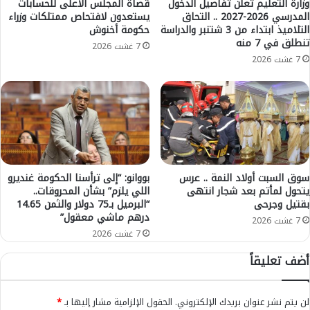
ب
و
وزارة التعليم تعلن تفاصيل الدخول
قضاة المجلس الأعلى للحسابات
ا
المدرسي 2026-2027 .. التحاق
يستعدون لافتحاص ممتلكات وزراء
ر
التلاميذ ابتداء من 3 شتنبر والدراسة
حكومة أخنوش
ل
ل
تنطلق في 7 منه
م
ا
7 غشت 2026
ج
ي
7 غشت 2026
ل
ت
س
ج
ا
ا
ل
و
أ
ز
ع
1
ل
5
ى
س
سوق السبت أولاد النمة .. عرس
بووانو: “إلى ترأسنا الحكومة غنديرو
ل
يتحول لمأتم بعد شجار انتهى
اللي يلزم” بشأن المحروقات..
ن
بقتيل وجرحى
“البرميل بـ75 دولار والثمن 14.65
ل
ت
درهم ماشي معقول”
س
ي
7 غشت 2026
ل
م
7 غشت 2026
ط
ر
أضف تعليقاً
ة
ا
ا
ف
ل
ي
لن يتم نشر عنوان بريدك الإلكتروني.
الحقول الإلزامية مشار إليها بـ
*
ق
ا