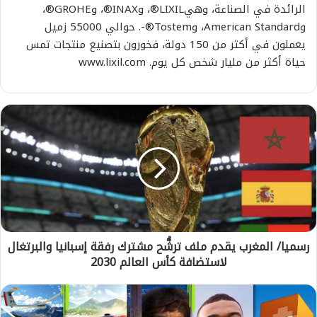
الرائدة في الصناعة، وهي
LIXIL®
، و
INAX®
، و
GROHE®
،
و
American Standard
، و
Tostem
®-.
حوالي 55000 زميل
يعملون في أكثر من 150 دولة، فخورون بتصنيع منتجات تمس
حياة أكثر من مليار شخص كل يوم
. www.lixil.com
ر
س
م
ي
ا
/
ا
ل
م
رسميا/ المغرب يقدم ملف ترشُّح مشترك رفقة إسبانيا والبرتغال
غ
لاستضافة كأس العالم 2030
ر
ب
ي
"
ق
X