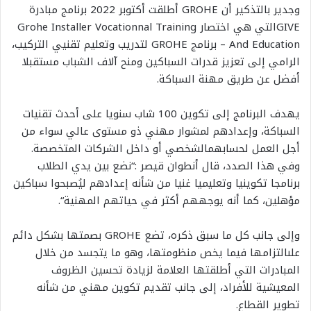
و
جدير بالتذكير
أن
GROHE
أطلقت
أكتوبر 2022 برنامج مبادرة
GIVE
التي هي اختصار
Training
Vocationnal
Installer
Grohe
Education
And
–
برنامج
GROHE
لتدريب وتعليم تقنيي التركيب
،
الرامي إلى تعزيز قدرات
السباكين ومنح آلاف الشباب مستقبل
ا
أفضل
عن طريق مهنة السباكة
.
يهدف البرنامج إلى تكوين 100 شاب سنويا على أحدث تقنيات
السباكة، وإعدادهم لمشوار مهني ذو مستوى عالي
سواء من
أجل
العمل لحسابهم
الشخصي
أو داخل الشركات
المتخصصة.
وفي هذا الصدد،
قال أنطوان
قيصر :
“
نضع بين يدي الطلاب
برنامج
ا
تكويني
ا
وتعليمي
ا
غني
ا
من شأنه إعدادهم ليُصبحوا
سباكين
مؤهلين
، كما أنه
يوجههم أكثر في حياتهم المهنية
“.
وإلى جانب كل ما سبق ذكره،
تض
ع
GROHE
بصمتها
بشكل دائم
على
التزامها
فيما يخص
منظومتها
، وهو ما ي
تجسد من خلال
المبادرات التي أطلقتها العلامة لزيادة تحسين الظروف
المعيشية لل
أفراد، إلى جانب تقديم تكوين مهني من شأنه
تطوير القطاع.