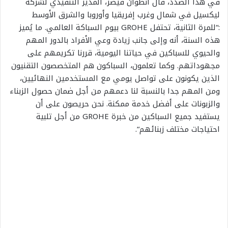
في هذا الصدد، قال أنطوان قيصر
، المدير التنفيذي لشركة
ليكسيل
في شمال
وغرب
إفريقيا وأوروبا والشرق
الأوسط
:
“
للمرة الثانية، تحتفل
GROHE
بيوم السباكة العالمي
.
ما يُميز
هذه السنة، أنه وإلى جانب
زيادة وعي الأفراد
بالدور المهم
والحيوي
للسباكين
في حياتنا اليومية
،
قررنا تكري
مهم على
مجهوداتهم
.
و
كما تعلمون،
السباكون
هم المتخصص
و
ن التقنيون
الذين يكونون على تواصل
يومي
مع المستخدمين النهائيين
،
ومن ال
مهم جدا بالنسبة لنا دعمهم من أجل ضمان
حصول
الزبناء
والزبونات
على
أفضل
خدمة
ممكنة
.
نحن حريصون على أن
يستفيد
جميع السباكين
من
خبرة
GROHE
من أجل تلبية
احتياجات
مختلف
زبنائهم
“.