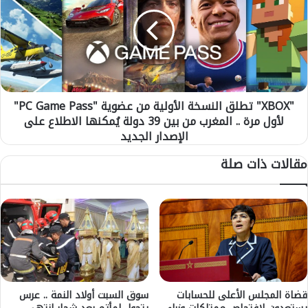
د
B
م
O
م
X
ل
"
ف
ت
ت
ط
ر
ل
شُّ
"XBOX" تطلق النسخة الأولية من عضوية "PC Game Pass"
ق
ح
لأول مرة .. المغرب من بين 39 دولة يُمكنها الاطلاع على
ا
م
ل
الإصدار الجديد
ش
ن
مقالات ذات صلة
ت
س
ر
خ
ك
ة
ر
ا
ف
ل
ق
أ
ة
و
إ
ل
س
ي
ب
ة
قضاة المجلس الأعلى للحسابات
سوق السبت أولاد النمة .. عرس
ا
م