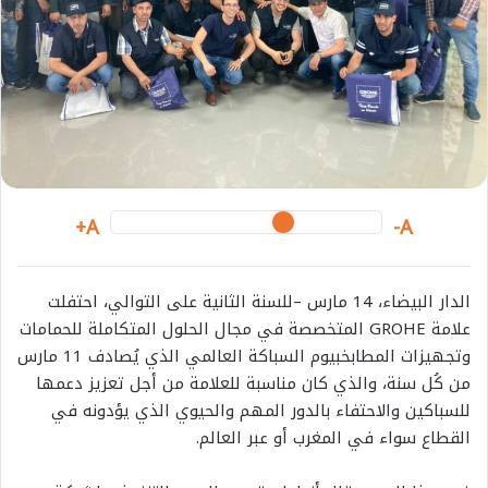
i
l
A+
A-
الدار البيضاء،
14
مارس
–
ل
ل
سنة الثانية على التوالي،
احتفلت
علامة
GROHE
المتخصصة في مجال الحلول المتكاملة للحمامات
وتجهيزات المطابخ
بيوم السباكة العالمي الذي يُصادف 11
مارس
من كُل سنة،
والذي كان مناسبة
للعلامة
من أجل
تعزيز دعمها
ل
لسباكين والاحتفا
ء
بالدور المهم
والحيوي
الذي يؤدونه
ف
ي
ال
قطاع
سواء في
المغرب
أو عبر العالم.