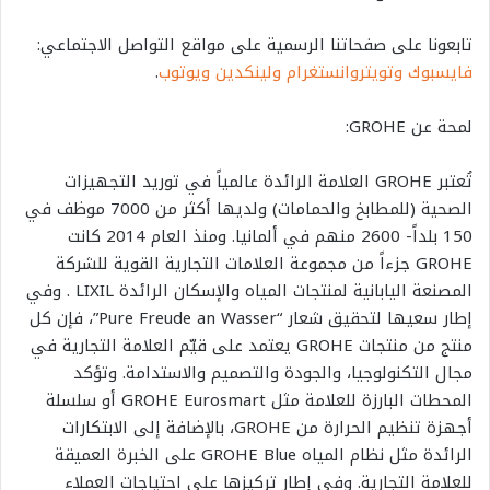
تابعونا على صفحاتنا الرسمية على مواقع التواصل الاجتماعي:
فايسبوك
وتويتر
وانستغرام
ولينكدين
ويوتوب
.
لمحة عن
GROHE
:
تُعتبر
GROHE
العلامة الرائدة عالمياً في توريد التجهيزات
الصحية (للمطابخ والحمامات) ولديها أكثر من 7000 موظف في
150 بلداً- 2600 منهم في ألمانيا. ومنذ العام 2014 كانت
GROHE
جزءاً من مجموعة العلامات التجارية القوية للشركة
المصنعة اليابانية لمنتجات المياه والإسكان الرائدة
LIXIL .
وفي
إطار سعيها لتحقيق شعار
“Pure Freude an Wasser”
، فإن كل
منتج من منتجات
GROHE
يعتمد على قيّم العلامة التجارية في
مجال التكنولوجيا، والجودة والتصميم والاستدامة. وتؤكد
المحطات البارزة للعلامة مثل
GROHE Eurosmart
أو سلسلة
أجهزة تنظيم الحرارة من
GROHE
، بالإضافة إلى الابتكارات
الرائدة مثل نظام المياه
GROHE Blue
على الخبرة العميقة
للعلامة التجارية. وفي إطار تركيزها على احتياجات العملاء