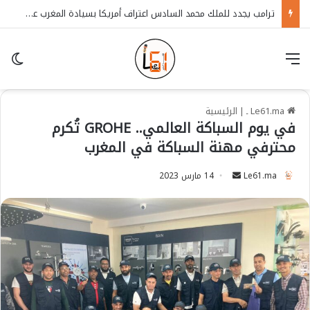
ترامب يجدد للملك محمد السادس اعتراف أمريكا بسيادة المغرب على الصحراء
قائمة
in
Le61.ma ـ
|
الرئيسية
في يوم السباكة العالمي.. GROHE تُكرم
محترفي مهنة السباكة في المغرب
Le61.ma
S
14 مارس 2023
e
n
d
a
n
e
m
a