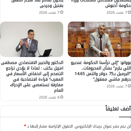
يستعدون لافتحاص ممتلكات وزراء
يتحول لمأتم بعد شجار انتهى
ن
حكومة أخنوش
بقتيل وجرحى
ن
ي
ع
7 غشت 2026
7 غشت 2026
ا
ض
و
و
ا
ي
ل
ة
ب
"
ر
P
ت
C
غ
G
بووانو: “إلى ترأسنا الحكومة غنديرو
الدكتور والخبير الاقتصادي مصطفى
ا
a
اللي يلزم” بشأن المحروقات..
امزيل يكتب : لماذا لا يؤدي تراجع
ل
m
“البرميل بـ75 دولار والثمن 14.65
التضخم إلى انخفاض الأسعار في
ل
درهم ماشي معقول”
المغرب؟ قراءة اقتصادية في
e
مفارقة تستعصي على الإدراك
ا
P
7 غشت 2026
العام
س
a
ت
6 غشت 2026
s
ض
s
أضف تعليقاً
ا
"
ف
ل
ة
أ
لن يتم نشر عنوان بريدك الإلكتروني.
الحقول الإلزامية مشار إليها بـ
*
ك
و