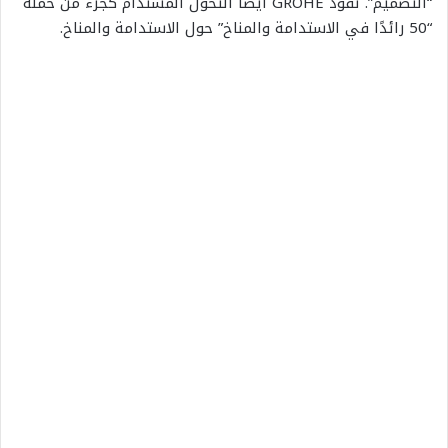
“التصميم”. تقود
GROHE
أيضًا التحول المستدام كجزء من حملة
“50 رائدًا في الاستدامة والمناخ” حول الاستدامة والمناخ
.