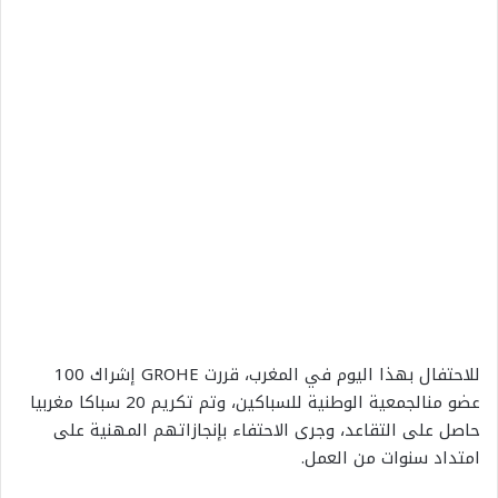
للاحتفال بهذا اليوم في المغرب، قررت
GROHE
إشراك
100
عضو
من
الجمعية الوطنية للسباك
ين،
و
تم تكريم 20 سباك
ا
مغربي
ا
حاصل على التقاعد،
وجرى
الاحتفاء بإنجازاتهم المهنية
على
امتداد سنوات من العمل.