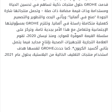
قدمت
GROHE
حلول منتجات ذكية تساهم في تحسين الحياة
ومستدامة وذات قيمة مضافة ذات صلة – وتحمل منتجاتها شارة
الجودة “صنع في ألمانيا”: ويأتي البحث والتطوير والتصميم
كعملية متكاملة راسخة في ألمانيا. وتلتزم
GROHE
بمسؤوليتها
الإجتماعية
وتتعامل مع هذا الأمر بجدية تامة، وتركز على
سلسلة القيمة الموفّرة للموارد. ومنذ نيسان 2020، تقوم
العلامة التجارية للتجهيزات الصحية بإنتاجٍ محايد فيما يتصل
بثاني أكسيد الكربون*. كما حددت
GROHE
لنفسها هدف
استخدام منتجات التغليف الخالية من البلاستيك بحلول عام 2021
.