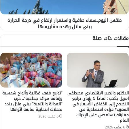
ل
و
ف
م
ا
.
ئ
طقس اليوم..سماء صافية واستمرار ارتفاع في درجة الحرارة
.
د
ببني ملال وهذه مقاييسها
س
ة
م
مقالات ذات صلة
ا
ا
ل
ء
أ
ص
ط
ا
ر
ف
ا
ي
ل
ة
م
و
ك
ا
ل
س
الدكتور والخبير الاقتصادي مصطفى
“توزيع قفف غذائية وألواح شمسية
ف
امزيل يكتب : لماذا لا يؤدي تراجع
وإقامة موائد جماعية”.. حزب
ت
ة
التضخم إلى انخفاض الأسعار في
“العدالة والتنمية” ببني ملال يندد
م
المغرب؟ قراءة اقتصادية في
بحملات انتخابية سابقة لأوانها
ب
ر
مفارقة تستعصي على الإدراك
م
ا
6 غشت 2026
العام
ه
ر
6 غشت 2026
ا
ا