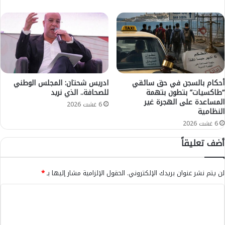
م
ر
ا
ت
ل
ف
إ
ا
د
ع
ا
ف
ر
ي
ة
أحكام بالسجن في حق سائقي
ادريس شحتان: المجلس الوطني
د
“طاكسيات” بتطون بتهمة
للصحافة.. الذي نريد
ا
ر
المساعدة على الهجرة غير
ل
ج
6 غشت 2026
النظامية
ت
ة
6 غشت 2026
ر
ا
ب
ل
أضف تعليقاً
و
ح
ي
ر
ة
ا
لن يتم نشر عنوان بريدك الإلكتروني.
الحقول الإلزامية مشار إليها بـ
*
(
ر
ف
ة
ا
و
ب
ل
ج
ب
2
ن
ت