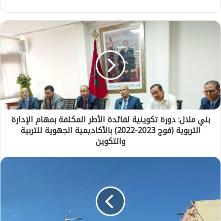
ب
ن
ي
م
ل
ا
ل
:
د
بني ملال: دورة تكوينية لفائدة الأطر المكلفة بمهام الإدارة
و
التربوية (فوج 2023-2022) بالأكاديمية الجهوية للتربية
ر
ة
والتكوين
ت
ك
ط
و
ق
ي
س
ن
ا
ي
ل
ة
ي