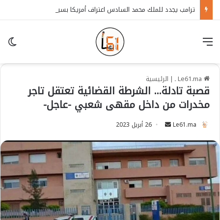
ترامب يجدد للملك محمد السادس اعتراف أمريكا بسيادة المغرب على الصحراء
قائمة
in
Le61.ma ـ
|
الرئيسية
قصبة تادلة… الشرطة القضائية تعتقل تاجر
مخدرات من داخل مقهى شعبي -عاجل-
Le61.ma
S
26 أبريل 2023
e
n
d
a
n
e
m
a