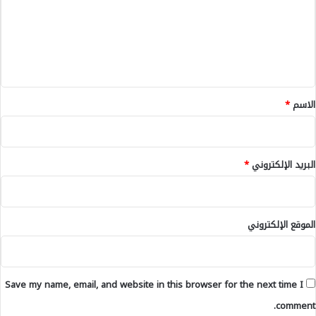
0
ي
ع
2
م
3
ل
ل
-
ا
ي
2
ل
ق
0
و
2
ه
*
الاسم
*
2
ذ
)
ه
ب
م
ا
ق
البريد الإلكتروني
*
ل
ا
أ
ي
ك
ي
ا
س
الموقع الإلكتروني
د
ه
ي
ا
م
ي
Save my name, email, and website in this browser for the next time I
ة
ا
comment.