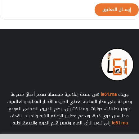
ل
ج
ه
و
ي
ة
ل
ل
ت
ر
ب
ي
ة
و
ا
جريدة
le61.ma
هي منصة إعلامية مستقلة تقدم أخبارًا متنوعة
ل
ودقيقة على مدار الساعة. تغطي الجريدة الأخبار المحلية والعالمية،
ت
وتوفر تحليلات، حوارات، ومقالات رأي. يضم الفريق الصحفي للموقع
ك
ممارسين ذوي خبرة، ويدعم معايير الإعلام النزيه والحياد. تهدف
و
le61.ma
إلى تنوير الرأي العام وتعزيز قيم الحرية والديمقراطية.
ي
ن