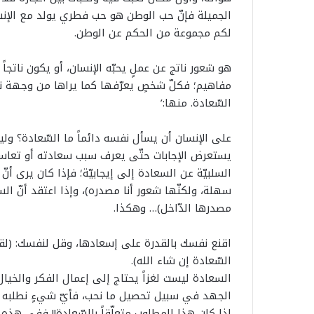
الجميلة فإنّ حب الوطن هو حب فطري يولد مع الإنسا
لكم مجموعة من الحكم عن الوطن.
هو شعور ناتج عن عملٍ يحبّه الإنسان، أو يكون ناتجا
مفاهيم؛ فكلّ شخصٍ يعرّفها كما يراها من وجهة 
السّعادة. منها:’
يستعرض الإجابات حتّى يعرف سبب سعادته أو تعاسته،
السلبيّة عن السعادة إلى إيجابيّة؛ فإذا كان يرى أن
سهلة، ولكنّها شعور أنا مصدره)، وإذا اعتقد أنّ السع
مصدرها الدّاخل)… وهكذا.
ت
اقنع نفسك بالقدرة على إسعادها، وقل لنفسك: (ل
ر
السّعادة إن شاء الله).
ا
السعادة ليست لغزاً يحتاج إلى إعمال الفكر والخيال 
م
الجهد في سبيل تحصيل ما نحب، فأيّ شيءٍ نطلبه 
ب
12 يوليوز 2026
ي
إذا كان هذا المطلوب متعلّقاً بالسّعادة!! ففي هذه ال