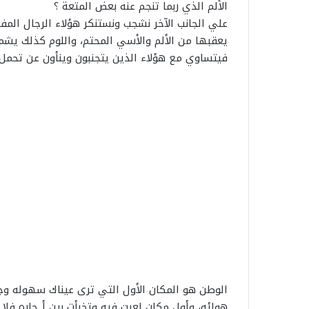
الألم الذي ربما تنجم عنه بعض المتعة ؟
علي الجانب الآخر نشجب ونستنكر هؤلاء الرجال المف
يعقبها من الألم والأسي المحتم، واللوم كذلك يش
فيتساوي مع هؤلاء الذين يتجنبون وينأون عن تحمل ا
الوطن هو المكان الأول التي ترى عيناك سهوله وجب
هوائه، وأول مكان لعبت فيه وتخبأت بين أـجاره فلا