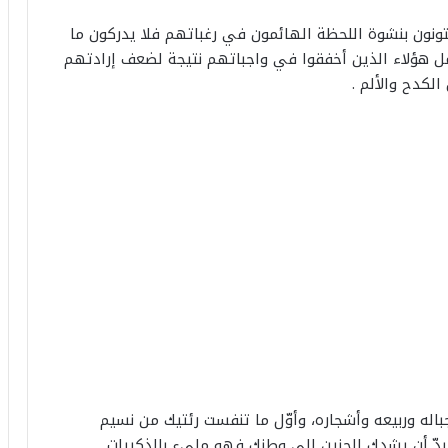
تونون بنشوة اللحظة الهائمون في رغباتهم فلا يدركون ما
مل هؤلاء الذين أخفقوا في واجباتهم نتيجة لضعف إرادتهم
لكدح والألم .
اله وربيعه وأشجاره، وأوّل ما تنفست رئتيك من نسيم
 بدّ أن يشدك الحنين الى وطنك فهو مليء بالذكريات