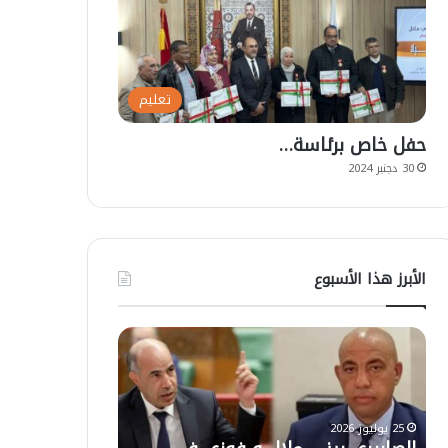
تعليم
حفل خاص برئاسة…
30 دجنبر 2024
الأبرز هذا الأسبوع
ت
أ
ع
ز
ل
ي
ي
ل
ق
ا
ا
ل