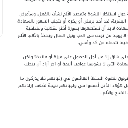
الصابيري ببني ملال و فوزي في
ر
ك محمد السادس
ازيلال… البام يكشف رسميا عن
ي
يادة المغرب على
مرشحيه للانتخابات الشريعية المقبلة
 حول استنكار النشوة وتمجيد الألم نشأت بالفعل، وسأعرض
ب
بجهة بني ملال خنيفرة
بشرية، فلا أحد يرفض أو يكره أو يتجنب الشعور بالسعادة،
ب
عادة لا بد أن نستشعرها بصورة أكثر عقلانية ومنطقية
ن
ي
ا يوجد من يرغب في الحب ونيل المنال ويتلذذ بالآلام، الألم
م
فيما نتحمله من كد وأسي.
ل
ا
ني شاق إلا من أجل الحصول على ميزة أو فائدة؟ ولكن
ل
ادة التي لا تشوبها عواقب أليمة أو آخر أراد أن يتجنب
و
ف
و
تونون بنشوة اللحظة الهائمون في رغباتهم فلا يدركون ما
ز
مل هؤلاء الذين أخفقوا في واجباتهم نتيجة لضعف إرادتهم
ي
لكدح والألم .
ف
ي
ا
ز
ي
ل