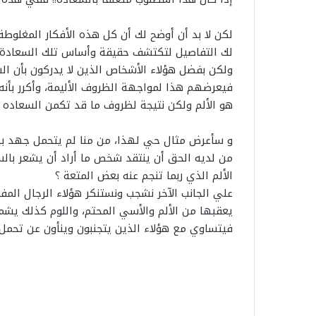
حسن بامو يناقش رسالة الماستر
1 غشت 2026
ج
مسلطاً الضوء على دور الوساطة
ترامب يجدد للمل
د
الاجتماعية في إدماج مهاجري دول
اعتراف أمريكا بس
لكن لا بد أن أوضح لك أن كل هذه الأفكار المغلوطة
د
جنوب الصحراء ببني ملال
الصحراء
لك التفاصيل لتكتشف حقيقة وأساس تلك السعادة ال
ل
ولكن بفضل هؤلاء الأشخاص الذين لا يدركون بأن الس
ل
م
فيعرضهم هذا لمواجهة الظروف الأليمة، وأكرر بأنه ل
ل
هو الألم ولكن نتيجة لظروف ما قد تكمن السعاده 
ك
م
و سأعرض مثال حي لهذا، من منا لم يتحمل جهد بد
ح
من لديه الحق أن ينتقد شخص ما أراد أن يشعر بالسع
م
د
الألم الذي ربما تنجم عنه بعض المتعة ؟
ا
علي الجانب الآخر نشجب ونستنكر هؤلاء الرجال المف
ل
يعقبها من الألم والأسي المحتم، واللوم كذلك يش
س
فيتساوي مع هؤلاء الذين يتجنبون وينأون عن تحمل ا
ا
د
س
ا
ع
ت