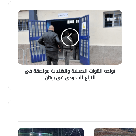
ش
ح
ي
ت
ه
و
ل
ا
ل
ج
ا
ه
ن
ا
ت
ل
خ
ق
ا
و
تواجه القوات الصينية والهندية مواجهة فى
ب
ا
النزاع الحدودى فى بوتان
ا
ت
ت
ا
ا
ل
ل
ص
ش
ي
ر
ن
ي
ي
ع
ة
ي
و
ة
ا