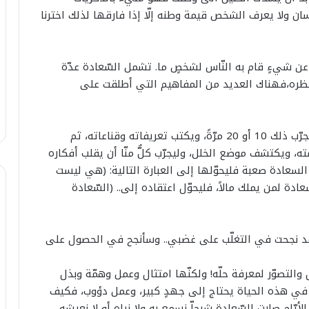
ن ولا يعرف الشخص قيمة وطنه إلّا إذا فارقها لذلك اخترنا
ً عن شيءٍ قام به النّاس لشخصٍ ما. تشمل السّعادة عدّة
نظره،فهناك العديد من المفاهيم التي أطلقت على
على الإنسان أن يسأل نفسه دائماً ما السّعادة؟ وليجرّب ذلك 10 أو 20 مرّةً، ويكتب تعريفاته وقناعاته، ثم
 ويكتشف موضع الخلل، وليجرّب كلٌّ منّا أن يقلب أفكاره
ّ السعادة صعبة فليحوّلها إلى العبارة التالية: (هي ليست
ادة لمن يملك مالاً، فليحوّل اعتقاده إلى.. (السّعادة
ا
قد نجحت في التغلّب على غضبي.. وسأنجح في الحصول على
ل
ص
والتصوّر لمعرفة حلّه! ولكنّها امتثال وعمل وهمّة وبذل
ا
في هذه الحياة يحتاج إلى جهدٍ كبير، وعمل دؤوب، فكيف
ب
25 يوليوز 2026
ي
أيّام صارت السّعادة شبحاّ نسمع به ولا نراه أو لا نعيشه.