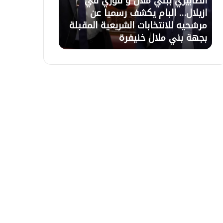
21 يوليوز 2026
20 يوليوز 2026
ل
.
تعليق الاعتصام بأزيلال بعد حوار مع
أزيلال.. ورثة 
ا
.
السلطات وبرمجة اجتماع لحل ملف
تأخر التعويضا
ع
و
التعويضات غذا الاربعاء بالباشوية
الاعتصام المقر
ت
ر
ص
ث
ا
ة
م
ي
ب
ع
أ
ل
ز
ن
ي
و
ل
ن
ا
ا
ل
ل
ب
ا
ع
ح
د
ت
ح
ج
و
ا
ا
ج
ر
ع