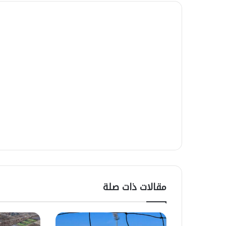
ع
ل
ى
ا
ل
ص
ح
ر
ا
ء
مقالات ذات صلة