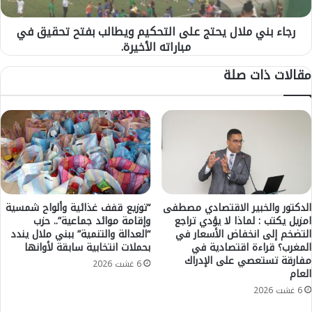
ا
م
ف
ل
أ
رجاء بني ملال يحتج على التحكيم ويطالب بفتح تحقيق في
ا
ر
مباراته الأخيرة.
ل
ض
ي
مقالات ذات صلة
ي
ح
ة
ت
ا
ج
ل
ع
م
ل
ل
ى
ع
ا
ب
ل
أ
ت
ث
ح
الدكتور والخبير الاقتصادي مصطفى
“توزيع قفف غذائية وألواح شمسية
ر
امزيل يكتب : لماذا لا يؤدي تراجع
وإقامة موائد جماعية”.. حزب
ك
التضخم إلى انخفاض الأسعار في
“العدالة والتنمية” ببني ملال يندد
ا
ي
المغرب؟ قراءة اقتصادية في
بحملات انتخابية سابقة لأوانها
ع
م
مفارقة تستعصي على الإدراك
ل
و
6 غشت 2026
العام
ى
ي
6 غشت 2026
أ
ط
د
ا