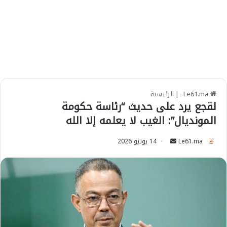
Le61.ma ـ
|
الرئيسية
لقجع يرد على حديث “رئاسة حكومة
المونديال”: الغيب لا يعلمه إلا الله
Le61.ma
S
14 يونيو 2026
e
n
d
a
n
e
m