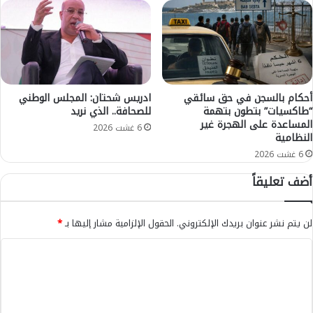
ا
ل
ء
ب
ا
ب
ل
ف
ب
ت
ر
ح
أحكام بالسجن في حق سائقي
ادريس شحتان: المجلس الوطني
ا
ت
“طاكسيات” بتطون بتهمة
للصحافة.. الذي نريد
ز
ح
المساعدة على الهجرة غير
ي
ق
6 غشت 2026
النظامية
ل
ي
6 غشت 2026
أ
ق
م
ف
أضف تعليقاً
ا
ي
م
م
ا
ب
لن يتم نشر عنوان بريدك الإلكتروني.
الحقول الإلزامية مشار إليها بـ
*
ل
ا
م
ر
ا
غ
ا
ل
ر
ت
ب
ه
ت
ا
ع