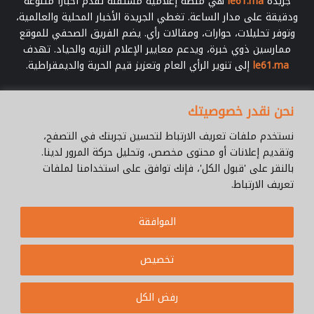
جريدة
le61.ma
هي منصة إعلامية مستقلة تقدم أخبارًا متنوعة
ت
ودقيقة على مدار الساعة. تغطي الجريدة الأخبار المحلية والعالمية،
ح
وتوفر تحليلات، حوارات، ومقالات رأي. يضم الفريق الصحفي للموقع
ت
ممارسين ذوي خبرة، ويدعم معايير الإعلام النزيه والحياد. تهدف
ي
le61.ma
إلى تنوير الرأي العام وتعزيز قيم الحرية والديمقراطية.
ة
ب
إ
أدخل
نحن نقدر خصوصيتك
ف
بريدك
ر
الإلكتروني
نستخدم ملفات تعريف الارتباط لتحسين تجربتك في التصفح،
ي
وتقديم إعلانات أو محتوى مخصص، وتحليل حركة المرور لدينا.
ق
بالنقر على 'قبول الكل'، فإنك توافق على استخدامنا لملفات
ي
تعريف الارتباط.
ا
.
© جميع الحقوق محفوظة 2026 |
Le61.ma
الموافقة
سياسة الخصوصية
فريق العمل
للإتصال
من نحن ؟
Cookie Policy
تخصيص
WhatsApp
YouTube
Facebook
رفض الكل