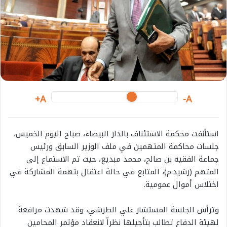
e
m
a
i
l
A+
A-
استأنفت محكمة الاستئناف بالدار البيضاء، صباح اليوم الخميس،
جلسات محاكمة المتهمين في ملف الوزير السابق ورئيس
جماعة الفقيه بن صالح، محمد مبديع، حيث تم الاستماع إلى
المتهم (رشيد.م)، المتابع في حالة اعتقال بتهمة المشاركة في
اختلاس أموال عمومية.
وترأس الجلسة المستشار علي الطرشي، وقد شهدت مرافعة
لهيئة الدفاع تطالب بتأجيلها نظراً لانعقاد مؤتمر المحامين