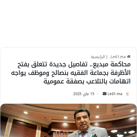
Le61.ma ـ
|
الرئيسية
محاكمة مبديع.. تفاصيل جديدة تتعلق بفتح
الأظرفة بجماعة الفقيه بنصالح وموظف يواجه
اتهامات بالتلاعب بصفقة عمومية
Le61.ma
S
15 ماي 2025
e
n
d
a
n