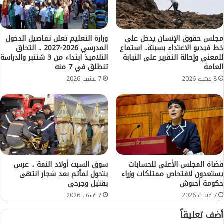
د
د
ر
ك
س
ت
ن
و
مجلس حقوق الإنسان يدخل على
وزارة التعليم تعلن تفاصيل الدخول
دً
خط فيديو الاعتداء بسبتة.. استماع
المدرسي 2026-2027 .. التحاق
ر
للمعني وإحالة التقرير على النيابة
التلاميذ ابتداء من 3 شتنبر والدراسة
ا
ا
العامة
تنطلق في 7 منه
ب
ل
ق
ص
8 غشت 2026
7 غشت 2026
ي
و
م
م
ة
ع
1
ي
5
ي
0
ق
م
د
ل
م
قضاة المجلس الأعلى للحسابات
سوق السبت أولاد النمة .. عرس
ي
يستعدون لافتحاص ممتلكات وزراء
يتحول لمأتم بعد شجار انتهى
ا
حكومة أخنوش
بقتيل وجرحى
و
ل
ن
ت
7 غشت 2026
7 غشت 2026
د
ج
أضف تعليقاً
و
ر