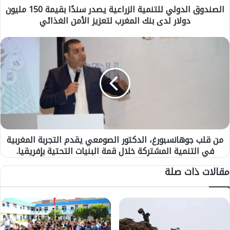
الصندوق الدولي للتنمية الزراعية يصدر سندًا بقيمة 150 مليون
د
دولار لدى بنك المغرب لتعزيز الأمن الغذائي
و
ل
ي
م
ل
ن
ل
ق
ت
ل
ن
ب
م
ج
ي
و
ة
ه
ا
ا
ل
من قلب جوهانسبورغ، الدكتور الصومعي يقدم التجربة المغربية
ن
ز
في التنمية المشتركة خلال قمة البنيات التحتية بإفريقيا.
س
ر
ب
مقالات ذات صلة
ا
و
ع
ر
ي
غ
ة
،
ي
ا
ص
ل