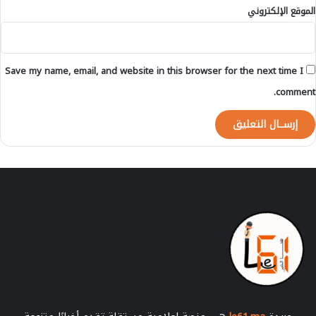
الموقع الإلكتروني
ل
ش
أ
ت
م
ر
ن
ك
Save my name, email, and website in this browser for the next time I
ا
ة
ل
خ
comment.
غ
ل
ذ
ا
ا
ل
ئ
ق
ي
م
ة
ا
ل
ب
ن
ي
ا
ت
ا
ل