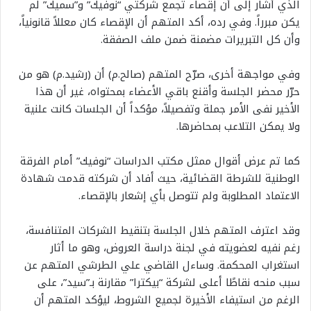
الذي أشار إلى أن إقصاء تجمع شركتي “نوفيك” و”سميك” لم
يكن مبرراً. وفي رده، أكد المتهم أن الإقصاء كان معللاً قانونياً،
وأن كل التبريرات مضمنة ضمن ملف الصفقة.
وفي مواجهة أخرى، صرّح المتهم (صالح.م) أن (رشيد.م) هو من
حرّر محضر الجلسة وأقنع باقي الأعضاء بمحتواه، غير أن هذا
الأخير نفى الأمر جملة وتفصيلاً، مؤكداً أن الجلسات كانت علنية
ولا يمكن التلاعب بمحاضرها.
كما تم عرض أقوال ممثل مكتب الدراسات “نوفيك” أمام الفرقة
الوطنية للشرطة القضائية، حيث أفاد أن شركته قدمت شهادة
الاعتماد المطلوبة ولم تتوصل بأي إشعار بالإقصاء.
وقد اعترف المتهم خلال الجلسة بتنقيط الشركات المتنافسة،
رغم نفيه لعضويته في لجنة دراسة العروض، وهو ما أثار
استغراب المحكمة. وساءل القاضي علي الطرشي المتهم عن
سبب منحه نقاطًا أعلى لشركة “بيكترا” مقارنة بـ”سيد”، على
الرغم من استيفاء الأخيرة لجميع الشروط، ليؤكد المتهم أن