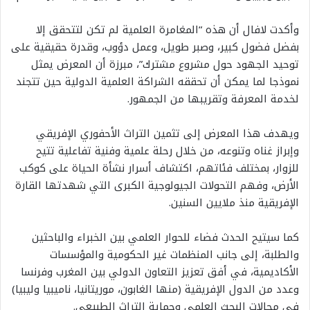
وأكدت لافال أن هذه “المغامرة العلمية لم تكن لتتحقق إلا
بفضل فضول كبير، وصبر طويل، وعمل دؤوب، وقدرة حقيقية على
توحيد الجهود حول مشروع مشترك”، مبرزة أن المعرض يمثل
نموذجا لما يمكن أن تحققه الشراكة العلمية الدولية حين تتجند
لخدمة المعرفة وتقريبها من الجمهور.
ويهدف هذا المعرض إلى تثمين التراث الأحفوري الإفريقي
وإبراز غناه وتنوعه، من خلال رحلة علمية وفنية تفاعلية تتيح
للزوار، بمختلف فئاتهم، اكتشاف أسرار نشأة الحياة على كوكب
الأرض، وفهم التحولات الجيولوجية الكبرى التي شهدتها القارة
الإفريقية منذ ملايين السنين.
كما سيتيح الحدث فضاء للحوار العلمي بين الخبراء والباحثين
والطلبة، إلى جانب المنظمات غير الحكومية والمؤسسات
الأكاديمية، في أفق تعزيز التعاون الدولي بين المغرب وفرنسا
وعدد من الدول الإفريقية (منها الغابون، موريتانيا، ناميبيا وليبيا)
في مجالات البحث العلمي وحماية التراث الطبيعي.