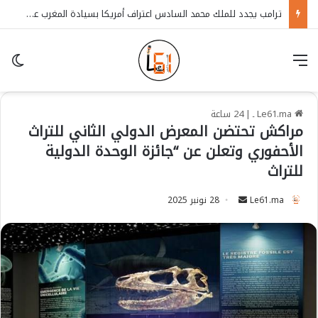
ترامب يجدد للملك محمد السادس اعتراف أمريكا بسيادة المغرب على الصحراء
قائمة
in
Le61.ma ـ
|
24 ساعة
مراكش تحتضن المعرض الدولي الثاني للتراث
الأحفوري وتعلن عن “جائزة الوحدة الدولية
للتراث
Le61.ma
S
28 نونبر 2025
e
n
d
a
n
e