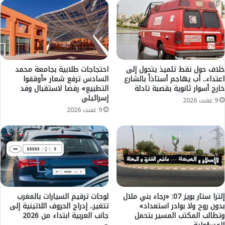
ي
ص
ة
1
ب
1
ب
,
ن
9
ي
م
م
ل
خلاف حول نقط تلميذ يتحول إلى
احتجاجات طلابية بجامعة محمد
ل
اعتداء.. أب يهاجم أستاذاً بالشارع
السادس ترفع شعار «أوقفوا
ي
خارج أسوار ثانوية بقصبة تادلة
التطبيع» رفضا لاستقبال وفد
ا
و
إسرائيلي
ل
ن
9 غشت 2026
ت
د
9 غشت 2026
ص
ر
ا
ه
د
م
ق
ل
ع
د
ل
ع
ى
م
9
س
إلترا ستار بويز 07: «رجاء بني ملال
لوحات ترقيم السيارات بالمغرب
م
بدون روح ولا بوادر استعداد»
تتغير.. إدراج الحروف اللاتينية إلى
ل
وتطالب المكتب المسير بتحمل
جانب العربية ابتداء من 2026
ش
س