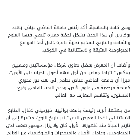
وفي كلمة بالمناسبة، أكد رئيس جامعة القاضي عياض، بلعيد
بوكادير، أن هذا الحدث يشكل لحظة مميزة تلتقي فيها العلوم
والثقافة والتاريخ، لتقديم تجربة غامرة داخل أحد المواقع
الجيولوجية العتيقة والاستثنائية في الكوكب.
وأضاف أن المعرض بفضل تعاون شركاء مؤسساتيين وعلميين
يعكس “التزاما جماعيا من أجل فهم أصول الحياة على الأرض”،
مبرزا أن جامعة القاضي عياض تطمح إلى لعب دور محوري
كمنصة مرجعية في علوم الأرض، ودعم البحث العلمي رفيع
المستوى، وتقاسم المعارف مع العالم.
من جهتها، أبرزت رئيسة جامعة بواتييه، فيرجيني لافال، الطابع
الاستثنائي لهذا المعرض الذي “ينير تاريخ النوع”، مشيرة إلى أن
تاريخ الحياة منذ ظهورها الأول، كان ولا يزال موضوع شغف لدى
الجيولوجيين وعلماء الأحياء والمتحجرات والجيوكيمياء عبر العالم.