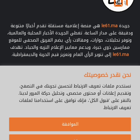
جريدة
le61.ma
هي منصة إعلامية مستقلة تقدم أخبارًا متنوعة
ودقيقة على مدار الساعة. تغطي الجريدة الأخبار المحلية والعالمية،
وتوفر تحليلات، حوارات، ومقالات رأي. يضم الفريق الصحفي للموقع
ممارسين ذوي خبرة، ويدعم معايير الإعلام النزيه والحياد. تهدف
le61.ma
إلى تنوير الرأي العام وتعزيز قيم الحرية والديمقراطية.
أدخل
نحن نقدر خصوصيتك
بريدك
الإلكتروني
نستخدم ملفات تعريف الارتباط لتحسين تجربتك في التصفح،
وتقديم إعلانات أو محتوى مخصص، وتحليل حركة المرور لدينا.
بالنقر على 'قبول الكل'، فإنك توافق على استخدامنا لملفات
تعريف الارتباط.
© جميع الحقوق محفوظة 2026 |
Le61.ma
الموافقة
سياسة الخصوصية
فريق العمل
للإتصال
من نحن ؟
Cookie Policy