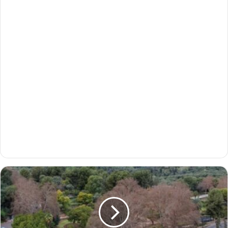
ا
ل
ل
ج
ن
ة