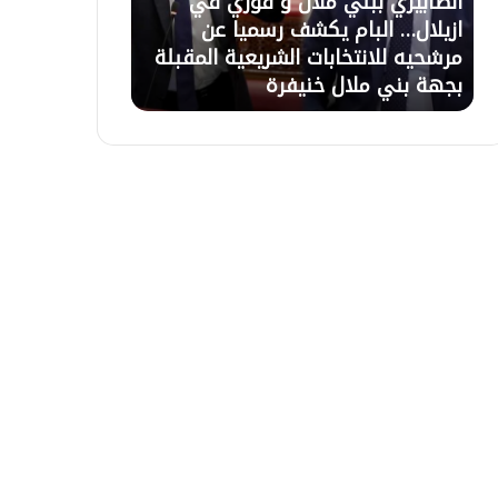
الصابيري ببني ملال و فوزي في
21 يوليوز 2026
ر
ل
ازيلال… البام يكشف رسميا عن
تعليق الاعتصام
ي
ا
مرشحيه للانتخابات الشريعية المقبلة
السلطات وبرمج
ب
ع
بجهة بني ملال خنيفرة
التعويضات غذا 
ب
ت
ن
ص
ي
ا
م
م
ل
ب
ا
أ
ل
ز
و
ي
ف
ل
و
ا
ز
ل
ي
ب
ف
ع
ي
د
ا
ح
ز
و
ي
ا
ل
ر