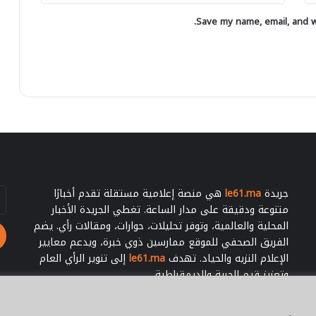
ع
ا
ل
Save my name, email, and we
ر
ى
"
ا
م
ل
ي
ص
ر
ح
ا
ر
و
ا
ي
ء
"
و
ه
ذ
جريدة
le61.ma
هي منصة إعلامية مستقلة تقدم أخبارًا
أد
ه
بر
متنوعة ودقيقة على مدار الساعة. تغطي الجريدة الأخبار
ا
ال
المحلية والعالمية، وتوفر تحليلات، حوارات، ومقالات رأي. يضم
ل
الفريق الصحفي للموقع ممارسين ذوي خبرة، ويدعم معايير
ت
الإعلام النزيه والحياد. تهدف
le61.ma
إلى تنوير الرأي العام
ف
ا
وتعزيز قيم الحرية والديمقراطية.
ص
ي