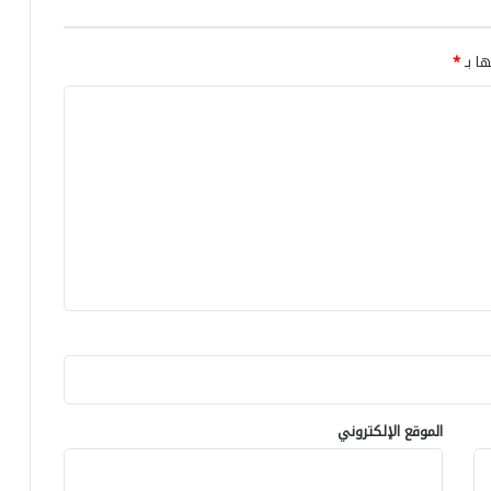
ر
ب
ا
ة
ف
ها بـ
*
ب
أ
أ
م
و
ر
ك
ي
ر
ك
ا
ا
ن
ب
ي
س
ا
ي
ي
ا
ح
د
ت
ة
ج
ا
و
ل
ن
م
ض
غ
الموقع الإلكتروني
د
ر
ق
ب
ر