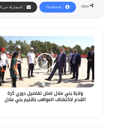
شارك
Facebook
المشاركة عبر الب
و
ل
ا
ي
ة
ب
ن
ي
م
ولاية بني ملال تعلن تفاصيل دوري كرة
ل
ح
القدم لاكتشاف المواهب باقليم بني ملال
ا
س
ل
ن
ت
ب
ع
ا
ل
12 يوليوز 2026
م