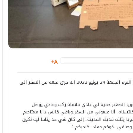
A+
أعلن مغني الراب معاد بلغوات الملقب الحاقد مساء اليوم الجمعة 24 يونيو 2022 انه جرى منعه من السفر الى
ويا الصغير حمزة لي غادي نتلاقاه ركب وغادي يوصل
تسناه.. أنا منعوني من السفر وباقي كالس دابا معتاصم
يا يتلف فديك المدينة.. إلى كان شي حد يتلقا ليه نكون
وصافي.. خوكم معاد.. كنحبكم..”