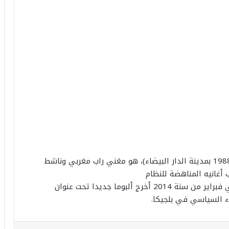
معاذ بلغوات الشهير باسمه الفني الحاقد (مواليد 1988 بمدينة الدار البيضاء)، هو مغني راب مغربي وناشط
بعد سنتين قضاهما سجنا، أفرج عنه سنة 2013 وفي فبراير من سنة 2014 أخرج ألبوما جديدا تحت عنوان
ء السياسي في بلجيكا.