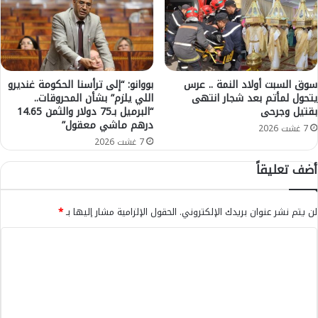
ا
ح
ل
ر
ت
ش
م
ة
ر
ب
ي
ا
سوق السبت أولاد النمة .. عرس
بووانو: “إلى ترأسنا الحكومة غنديرو
ض
يتحول لمأتم بعد شجار انتهى
اللي يلزم” بشأن المحروقات..
ل
بقتيل وجرحى
“البرميل بـ75 دولار والثمن 14.65
و
أ
درهم ماشي معقول”
ت
س
7 غشت 2026
ق
7 غشت 2026
ل
ن
ح
أضف تعليقاً
ي
ة
ا
ا
ت
ل
لن يتم نشر عنوان بريدك الإلكتروني.
الحقول الإلزامية مشار إليها بـ
*
ا
ب
ل
ي
ا
ص
ض
ل
ح
ا
ة
ء
ت
ب
ع
ب