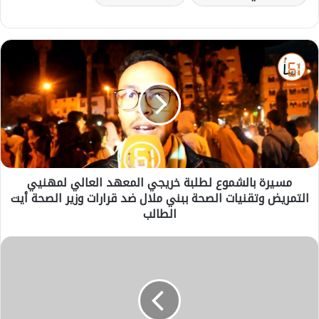
م
س
ي
ر
ة
ب
ا
ل
ش
مسيرة بالشموع لطلبة خريجي المعهد العالي لمهنيي
م
التمريض وتقنيات الصحة ببني ملال ضد قرارات وزير الصحة أيت
و
ع
الطالب
ل
ط
ق
ل
ل
ب
ع
ة
ة
خ
ا
ر
ل