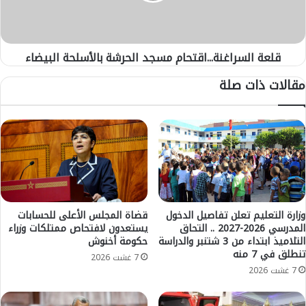
ي
س
ج
ر
ي
ا
ا
قلعة السراغنة...اقتحام مسجد الحرشة بالأسلحة البيضاء
غ
ل
ن
مقالات ذات صلة
م
ة
ع
.
ه
.
د
.
ا
ا
ل
ق
ع
ت
ا
ح
ل
ا
ي
م
وزارة التعليم تعلن تفاصيل الدخول
قضاة المجلس الأعلى للحسابات
ل
المدرسي 2026-2027 .. التحاق
يستعدون لافتحاص ممتلكات وزراء
م
التلاميذ ابتداء من 3 شتنبر والدراسة
حكومة أخنوش
م
س
تنطلق في 7 منه
ه
ج
7 غشت 2026
ن
7 غشت 2026
د
ي
ا
ي
ل