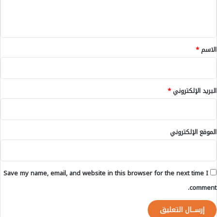
ن
ل
ي
ي
م
ل
ق
ا
*
الاسم
*
ل
ض
د
ق
البريد الإلكتروني
*
ر
ا
ر
ا
الموقع الإلكتروني
ت
و
ز
ي
Save my name, email, and website in this browser for the next time I
ر
ا
comment.
ل
ص
ح