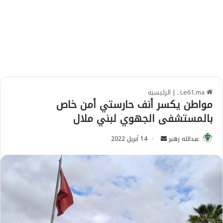
Le61.ma ـ
|
الرئيسية
مواطن يكسر أنف حارستي أمن خاص
بالمستشفى الجهوي لبني ملال
عبدالله زهير
S
14 أبريل 2022
e
n
d
a
n
e
m