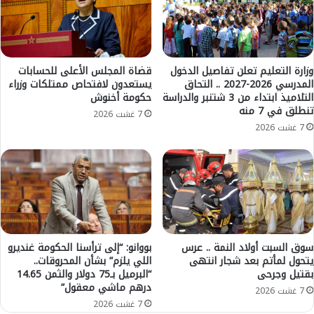
ي
ا
ة
ل
ل
و
م
ط
ك
ن
وزارة التعليم تعلن تفاصيل الدخول
قضاة المجلس الأعلى للحسابات
ا
المدرسي 2026-2027 .. التحاق
يستعدون لافتحاص ممتلكات وزراء
ي
التلاميذ ابتداء من 3 شتنبر والدراسة
حكومة أخنوش
ف
ة
تنطلق في 7 منه
ح
ل
7 غشت 2026
ة
ت
7 غشت 2026
غ
أ
ل
خ
ا
ي
ء
ر
ا
ا
ل
ل
أ
ع
س
ط
سوق السبت أولاد النمة .. عرس
بووانو: “إلى ترأسنا الحكومة غنديرو
ع
يتحول لمأتم بعد شجار انتهى
اللي يلزم” بشأن المحروقات..
ل
بقتيل وجرحى
“البرميل بـ75 دولار والثمن 14.65
ا
ة
درهم ماشي معقول”
ر
ا
7 غشت 2026
ف
ل
7 غشت 2026