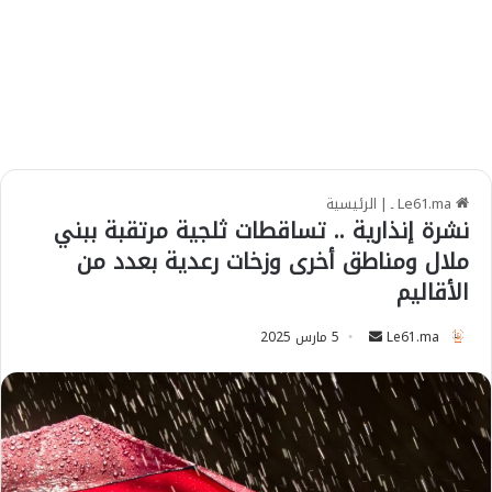
Le61.ma ـ
|
الرئيسية
نشرة إنذارية .. تساقطات ثلجية مرتقبة ببني
ملال ومناطق أخرى وزخات رعدية بعدد من
الأقاليم
Le61.ma
S
5 مارس 2025
e
n
d
a
n