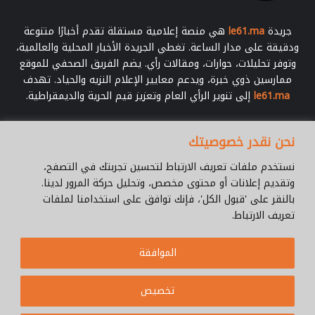
جريدة
le61.ma
هي منصة إعلامية مستقلة تقدم أخبارًا متنوعة
ودقيقة على مدار الساعة. تغطي الجريدة الأخبار المحلية والعالمية،
وتوفر تحليلات، حوارات، ومقالات رأي. يضم الفريق الصحفي للموقع
ممارسين ذوي خبرة، ويدعم معايير الإعلام النزيه والحياد. تهدف
le61.ma
إلى تنوير الرأي العام وتعزيز قيم الحرية والديمقراطية.
أدخل
نحن نقدر خصوصيتك
بريدك
الإلكتروني
نستخدم ملفات تعريف الارتباط لتحسين تجربتك في التصفح،
وتقديم إعلانات أو محتوى مخصص، وتحليل حركة المرور لدينا.
بالنقر على 'قبول الكل'، فإنك توافق على استخدامنا لملفات
تعريف الارتباط.
© جميع الحقوق محفوظة 2026 |
Le61.ma
الموافقة
سياسة الخصوصية
فريق العمل
للإتصال
من نحن ؟
Cookie Policy
تخصيص
WhatsApp
YouTube
Facebook