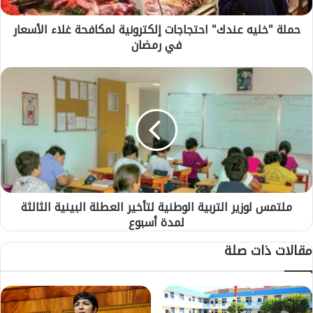
ه
حملة "خليه عندك" احتجاجات إلكترونية لمكافحة غلاء الأسعار
ع
في رمضان
ن
د
ك
م
"
ل
ا
ت
ح
م
ت
س
ج
ل
ا
و
ج
ز
ا
ي
ت
ملتمس لوزير التربية الوطنية لتأخير العطلة البينية الثالثة
ر
إ
لمدة أسبوع
ا
ل
ل
مقالات ذات صلة
ك
ت
ت
ر
ر
ب
و
ي
ن
ة