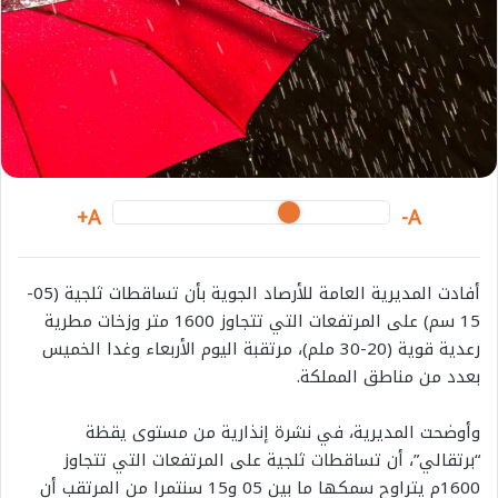
e
m
a
i
l
A+
A-
أفادت المديرية العامة للأرصاد الجوية بأن تساقطات ثلجية (05-
15 سم) على المرتفعات التي تتجاوز 1600 متر وزخات مطرية
رعدية قوية (20-30 ملم)، مرتقبة اليوم الأربعاء وغدا الخميس
بعدد من مناطق المملكة.
وأوضحت المديرية، في نشرة إنذارية من مستوى يقظة
“برتقالي”، أن تساقطات ثلجية على المرتفعات التي تتجاوز
1600م يتراوح سمكها ما بين 05 و15 سنتمرا من المرتقب أن