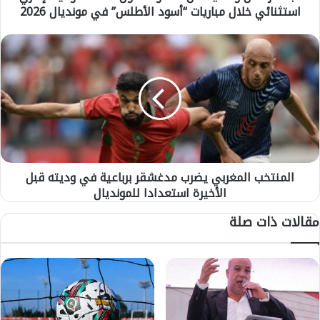
استثنائي خلال مباريات “أسود الأطلس” في مونديال 2026
و
ا
ف
ا
ا
ل
ي
م
س
ن
ا
ت
ئ
خ
ل
ب
ا
ا
ل
ل
ح
المنتخب المغربي يضرب مدغشقر برباعية في وديته قبل
م
ك
الأخيرة استعدادا للمونديال
غ
و
ر
مقالات ذات صلة
م
ب
ة
ي
ح
ي
و
ض
ل
ر
ا
ب
ع
م