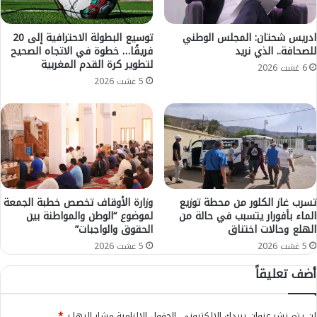
ت
د
م
غ
ا
ش
ادريس شحتان: المجلس الوطني
توسيع البطولة الاحترافية إلى 20
د
للصحافة.. الذي نريد
فريقًا… خطوة في الاتجاه الصحيح
ق
لتطوير كرة القدم المغربية
ت
ر
6 غشت 2026
و
ب
5 غشت 2026
ق
ر
ي
ب
ت
ا
إ
ع
د
ي
ا
ة
ر
ف
ي
ي
تسرب غاز الكلور من محطة توزيع
وزارة الأوقاف تخصص خطبة الجمعة
ا
و
الماء بأفورار يتسبب في حالة من
لموضوع “الوطن والمواطنة بين
س
الهلع وحالات اختناق
الحقوق والواجبات”
د
ت
ي
5 غشت 2026
5 غشت 2026
ث
ت
أضف تعليقاً
ن
ه
ا
ق
ئ
ب
لن يتم نشر عنوان بريدك الإلكتروني.
الحقول الإلزامية مشار إليها بـ
*