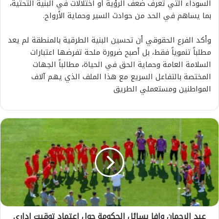
السوداء التي تعرف ضعف الرؤية أو اختلالات في البنية التحتية،
بما يساهم في الحد من حوادث السير وحماية الأرواح.
وأكد الفرع الحقوقي أن تحسين البنية الطرقية بالمنطقة لم يعد
مطلباً تنموياً فقط، بل أصبح ضرورة ملحة تفرضها اعتبارات
السلامة العامة وحماية الحق في الحياة، مطالباً الجهات
المختصة بالتفاعل السريع مع هذا الملف الذي يهم آلاف
المواطنين ومستعملي الطريق
ع
ب
د
ا
ل
ر
ح
م
ا
عبد الرحمان وافا يسائل الحكومة حول اعتماد توقيت إداري
ن