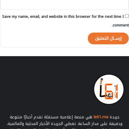
س
ي
”
ا
ف
Save my name, email, and website in this browser for the next time I
ل
ي
comment.
م
و
ن
د
ي
ا
ل
2
0
2
6
جريدة
le61.ma
هي منصة إعلامية مستقلة تقدم أخبارًا متنوعة
ودقيقة على مدار الساعة. تغطي الجريدة الأخبار المحلية والعالمية،