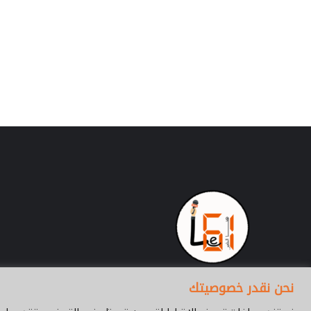
حسن بامو يناقش ر
و
مسلطاً الضوء على
ي
الاجتماعية في إد
ن
جنوب الصحراء ببن
ا
ق
ش
ر
س
ا
ل
ة
ا
ل
م
ا
س
ت
ر
م
نحن نقدر خصوصيتك
س
ل