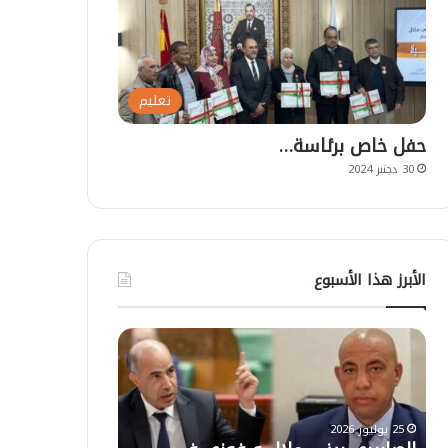
تعليم
حفل خاص برئاسة…
30 دجنبر 2024
الأبرز هذا الأسبوع
ا
ت
ل
ع
ص
ل
ا
ي
ب
ق
25 يوليوز 2026
ي
ا