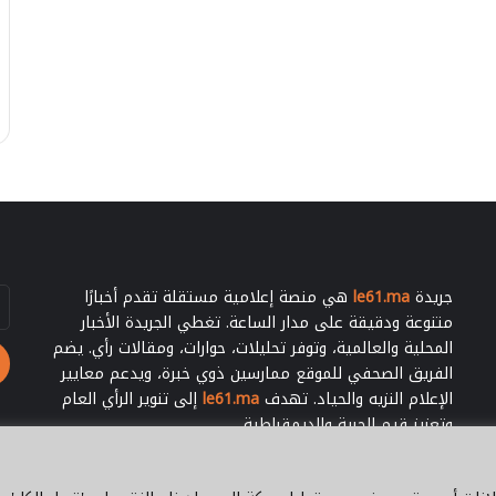
سالة الماستر
1 غشت 2026
ج
 دور الوساطة
ترامب يجدد للملك محمد السادس
د
ماج مهاجري دول
اعتراف أمريكا بسيادة المغرب على
د
ي ملال
الصحراء
ل
ل
م
ل
ك
م
ح
م
د
جريدة
le61.ma
هي منصة إعلامية مستقلة تقدم أخبارًا
أد
ا
بر
ل
متنوعة ودقيقة على مدار الساعة. تغطي الجريدة الأخبار
ال
س
المحلية والعالمية، وتوفر تحليلات، حوارات، ومقالات رأي. يضم
ا
الفريق الصحفي للموقع ممارسين ذوي خبرة، ويدعم معايير
د
الإعلام النزيه والحياد. تهدف
le61.ma
إلى تنوير الرأي العام
س
وتعزيز قيم الحرية والديمقراطية.
ا
ع
ت