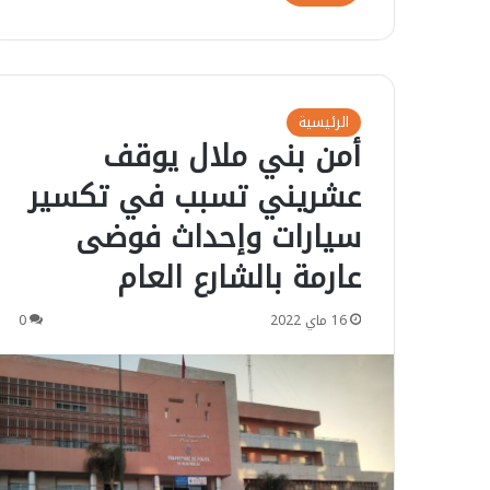
الرئيسية
أمن بني ملال يوقف
عشريني تسبب في تكسير
سيارات وإحداث فوضى
عارمة بالشارع العام
16 ماي 2022
0
ح
ت
س
ر
ن
ا
ب
م
ا
ب
12 يوليوز 2026
م
ي