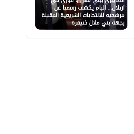
 في
21 يوليوز 2026
20 يوليوز 2026
ل
.
عن
تعليق الاعتصام بأزيلال بعد حوار مع
أزيلال.
ا
.
المقبلة
السلطات وبرمجة اجتماع لحل ملف
تأخر ا
ع
و
التعويضات غذا الاربعاء بالباشوية
الاعتص
ت
ر
ص
ث
ا
ة
م
ي
ب
ع
أ
ل
ز
ن
ي
و
ل
ن
ا
ا
ل
ل
ب
ا
ع
ح
د
ت
ح
ج
و
ا
ا
ج
ر
ع