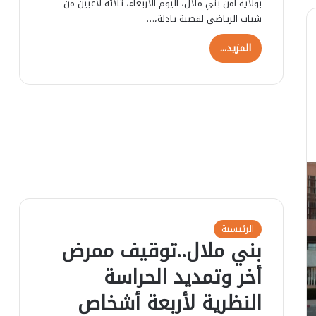
بولاية أمن بني ملال، اليوم الأربعاء، ثلاثة لاعبين من
ا
شباب الرياضي لقصبة تادلة،…
ل
…
المزيد...
ا
ل
ب
ا
م
ي
ك
ش
ف
ر
س
م
ي
الرئيسية
بني ملال..توقيف ممرض
ا
ع
أخر وتمديد الحراسة
ن
م
النظرية لأربعة أشخاص
ر