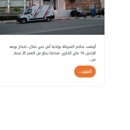
حسن بامو يناقش رسالة الماستر
1 غشت 2026
و
ج
مسلطاً الضوء على دور الوساطة
ترامب يجد
ي
د
الاجتماعية في إدماج مهاجري دول
اعتراف أم
ن
د
جنوب الصحراء ببني ملال
الصحراء
ا
ل
ق
ل
ش
م
ر
ل
أوقفت عناصر الشرطة بولاية أمن بني ملال، صباح يومه
س
ك
الإثنين 16 ماي الجاري، شخصا يبلغ من العمر 25 سنة،
ا
م
من…
ل
ح
ة
م
المزيد...
ا
د
ل
ا
م
ل
ا
س
س
ا
ت
د
ر
س
م
ا
س
ع
ل
ت