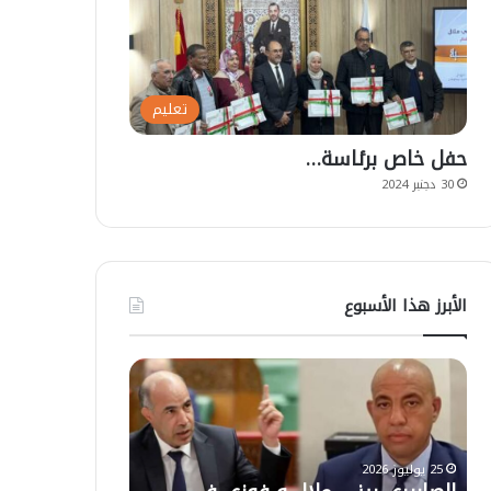
تعليم
حفل خاص برئاسة…
30 دجنبر 2024
الأبرز هذا الأسبوع
ت
أ
ع
ز
ل
ي
ي
ل
ق
ا
ا
ل