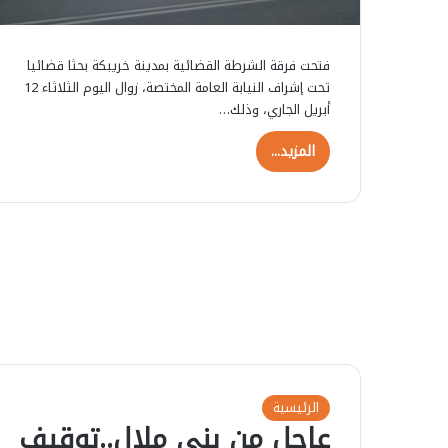
ل
ع
ا
ل
ج
ى
ت
ا
فتحت فرقة الشرطة القضائية بمدينة خريبكة بحثا قضائيا
م
ل
تحت إشراف النيابة العامة المختصة، زوال اليوم الثلاثاء 12
ا
ص
أبريل الجاري، وذلك…
ع
ح
ي
ر
المزيد...
ة
ا
ف
ء
ي
إ
د
م
ا
ج
م
ه
ا
ج
الرئيسية
ر
عاجل من بني ملال..توقيف
ي