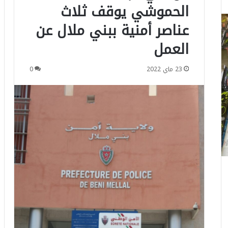
الحموشي يوقف ثلاث
عناصر أمنية ببني ملال عن
العمل
23 ماي 2022
0