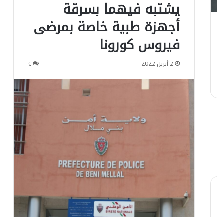
ش
يشتبه فيهما بسرقة
ح
أجهزة طبية خاصة بمرضى
ي
ه
فيروس كورونا
ل
ل
ا
2 أبريل 2022
0
ن
ت
خ
ا
ب
ا
ت
ا
ل
ش
ر
ي
ع
ي
ة