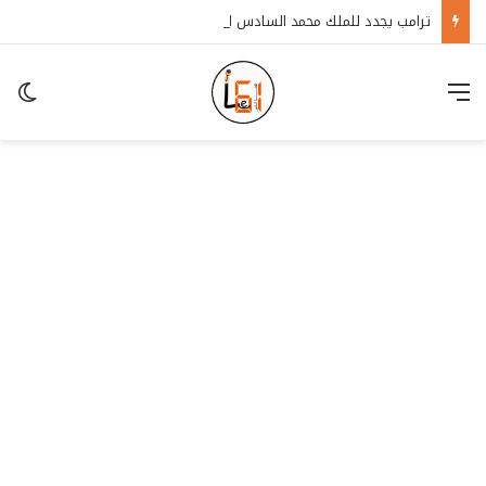
ترامب يجدد للملك محمد السادس اعتراف أمريكا بسيادة المغرب على الصحراء
قائمة
in