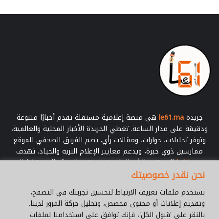
جريدة
le61.ma
هي منصة إعلامية مستقلة تقدم أخبارًا متنوعة
ودقيقة على مدار الساعة. تغطي الجريدة الأخبار المحلية والعالمية،
وتوفر تحليلات، حوارات، ومقالات رأي. يضم الفريق الصحفي للموقع
ممارسين ذوي خبرة، ويدعم معايير الإعلام النزيه والحياد. تهدف
le61.ma
إلى تنوير الرأي العام وتعزيز قيم الحرية والديمقراطية.
نحن نقدر خصوصيتك
أدخل
نستخدم ملفات تعريف الارتباط لتحسين تجربتك في التصفح،
بريدك
وتقديم إعلانات أو محتوى مخصص، وتحليل حركة المرور لدينا.
الإلكتروني
بالنقر على 'قبول الكل'، فإنك توافق على استخدامنا لملفات