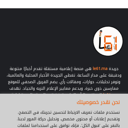
جريدة
le61.ma
هي منصة إعلامية مستقلة تقدم أخبارًا متنوعة
ودقيقة على مدار الساعة. تغطي الجريدة الأخبار المحلية والعالمية،
وتوفر تحليلات، حوارات، ومقالات رأي. يضم الفريق الصحفي للموقع
ممارسين ذوي خبرة، ويدعم معايير الإعلام النزيه والحياد. تهدف
le61.ma
إلى تنوير الرأي العام وتعزيز قيم الحرية والديمقراطية.
نحن نقدر خصوصيتك
أدخل
نستخدم ملفات تعريف الارتباط لتحسين تجربتك في التصفح،
بريدك
وتقديم إعلانات أو محتوى مخصص، وتحليل حركة المرور لدينا.
الإلكتروني
بالنقر على 'قبول الكل'، فإنك توافق على استخدامنا لملفات