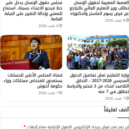
ح
ث
العصبة المغربية لحقوق الإنسان
مجلس حقوق الإنسان يدخل على
د
تطالب وزير التعليم العالي بالتراجع
خط فيديو الاعتداء بسبتة.. استماع
إ
عن فرض رسوم الماستر والدكتوراه
للمعني وإحالة التقرير على النيابة
ا
ن
العامة
ل
ت
8 غشت 2026
ط
ش
8 غشت 2026
ر
ا
ي
ل
ق
ج
ة
ث
خ
ة
ا
ع
ي
ش
ب
ر
وزارة التعليم تعلن تفاصيل الدخول
قضاة المجلس الأعلى للحسابات
ة
المدرسي 2026-2027 .. التحاق
يستعدون لافتحاص ممتلكات وزراء
ي
التلاميذ ابتداء من 3 شتنبر والدراسة
حكومة أخنوش
ب
ن
تنطلق في 7 منه
ز
ي
7 غشت 2026
ا
غ
7 غشت 2026
ف
ر
أضف تعليقاً
-
ق
ا
ب
ل
ب
لن يتم نشر عنوان بريدك الإلكتروني.
الحقول الإلزامية مشار إليها بـ
*
ت