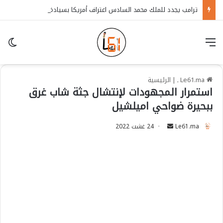
ترامب يجدد للملك محمد السادس اعتراف أمريكا بسيادة المغرب على الصحراء
قائمة
in
Le61.ma ـ
|
الرئيسية
استمرار المجهودات لإنتشال جثة شاب غرق
ببحيرة ضواحي اميلشيل
Le61.ma
S
24 غشت 2022
e
n
d
a
n
e
m
a