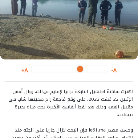
A+
A-
اهتزت ساكنة املشيل التابعة ترابيا لإقليم ميدلت، زوال أمس
الإثنين 22 غشت 2022، على وقع فاجعة راح ضحيتها شاب في
مقتبل العمر، وذلك بعد لفظ أنفاسه الأخيرة تحت مياه بحيرة
تيسليت.
وحسب مصدر le61.ma فإن البحث لازال جاريا على الجثة منذ
إلتحاق عناصر الوقاية المدنية بعين المكان أي أكثر من يومين