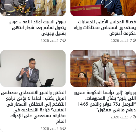
ظ
و
م
ا
ن
ن
ع
خ
قضاة المجلس الأعلى للحسابات
سوق السبت أولاد النمة .. عرس
ض
يستعدون لافتحاص ممتلكات وزراء
يتحول لمأتم بعد شجار انتهى
ف
و
حكومة أخنوش
بقتيل وجرحى
ا
ي
ض
7 غشت 2026
7 غشت 2026
ة
م
ا
ل
ل
ا
ب
ح
ر
ظ
ل
ف
م
ي
ا
د
بووانو: “إلى ترأسنا الحكومة غنديرو
الدكتور والخبير الاقتصادي مصطفى
ن
ر
اللي يلزم” بشأن المحروقات..
امزيل يكتب : لماذا لا يؤدي تراجع
ع
“البرميل بـ75 دولار والثمن 14.65
التضخم إلى انخفاض الأسعار في
ج
ن
درهم ماشي معقول”
المغرب؟ قراءة اقتصادية في
ا
مفارقة تستعصي على الإدراك
د
ت
7 غشت 2026
العام
ا
ا
ئ
6 غشت 2026
ل
ر