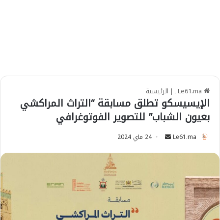
Le61.ma ـ
|
الرئيسية
الإيسيسكو تطلق مسابقة “التراث المراكشي
بعيون الشباب” للتصوير الفوتوغرافي
Le61.ma
S
24 ماي 2024
e
n
d
a
n
e
m