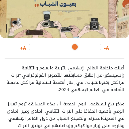
a
i
l
A+
A-
أعلنت
منظمة
العالم
الإسلامي
للتربية
والعلوم
والثقافة
(
إيسيسكو
)
عن
إطلاق
مسابقتها
للتصوير
الفوتوغرافي
“
تراث
مراكش
بعيون
الشباب
“
،
في
إطار
أنشطة
احتفالية
مراكش
عاصمة
للثقافة
في
العالم
الإسلامي
2024.
وذكر
بلاغ
للمنظمة،
اليوم
الجمعة،
أن
هذه
المسابقة
تروم
تعزيز
الوعي
بأهمية
الحفاظ
على
التراث
الثقافي
المادي
وغير
المادي
في
المدينة
الحمراء،
وتشجيع
الشباب
من
دول
العالم
الإسلامي
وخارجه
على
إبراز
مواهبهم
وإبداعاتهم
في
توثيق
التراث