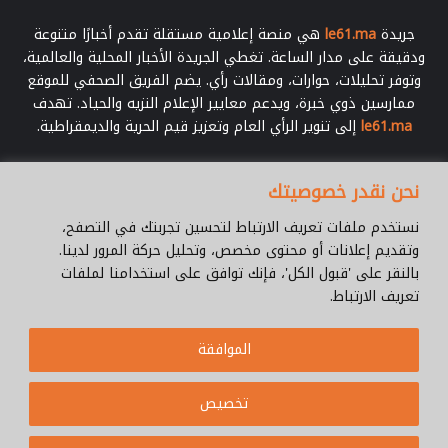
جريدة
le61.ma
هي منصة إعلامية مستقلة تقدم أخبارًا متنوعة
ودقيقة على مدار الساعة. تغطي الجريدة الأخبار المحلية والعالمية،
وتوفر تحليلات، حوارات، ومقالات رأي. يضم الفريق الصحفي للموقع
ممارسين ذوي خبرة، ويدعم معايير الإعلام النزيه والحياد. تهدف
le61.ma
إلى تنوير الرأي العام وتعزيز قيم الحرية والديمقراطية.
أدخل
نحن نقدر خصوصيتك
بريدك
الإلكتروني
نستخدم ملفات تعريف الارتباط لتحسين تجربتك في التصفح،
وتقديم إعلانات أو محتوى مخصص، وتحليل حركة المرور لدينا.
بالنقر على 'قبول الكل'، فإنك توافق على استخدامنا لملفات
تعريف الارتباط.
© جميع الحقوق محفوظة 2026 |
Le61.ma
الموافقة
سياسة الخصوصية
فريق العمل
للإتصال
من نحن ؟
Cookie Policy
تخصيص
WhatsApp
YouTube
Facebook