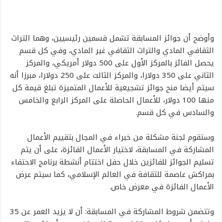
وأوضح
أن
جوائز
المسابقة
تشمل
قسمين
رئيسيين،
وهما
التراث
الثقافي
المادي
والتراث
الثقافي
غير
المادي،
وفي
كل
قسم
يحصل
الفائز
بالمركز
الأول
على
500
دولار
أمريكي،
والمركز
الثاني
على
350
دولارا،
والمركز
الثالث
على
250
دولارا،
مبرزا
أنه
سيتم
أيضا
منح
جوائز
تشجيعية
للأعمال
المتميزة
تبلغ
قيمة
كل
منها
100
دولار،
للأعمال
الحاصلة
على
المركز
الرابع
والخامس
والسادس
في
كل
قسم
.
وستقوم
لجنة
مشكلة
من
خبراء
في
المجال
بتقييم
الأعمال
المشاركة
في
المسابقة،
لاختيار
الأعمال
الفائزة،
على
أن
يتم
تسليم
الجوائز
للفائزين
خلال
حفل
اختتام
أنشطة
برنامج
الاحتفاء
بمراكش
عاصمة
للثقافة
في
العالم
الإسلامي،
كما
سيتم
عرض
الأعمال
الفائزة
في
معرض
خاص
.
وتتضمن
شروط
المشاركة
في
المسابقة
:
أن
لا
يزيد
العمر
عن
35