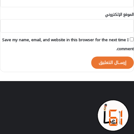
ر
ي
ي
م
الموقع الإلكتروني
ة
ل
ح
ا
و
ل
ل
و
Save my name, email, and website in this browser for the next time I
ع
ه
ز
ذ
comment.
ل
ه
ن
م
ا
ق
ئ
ا
ب
ي
م
ي
ب
س
د
ه
ي
ا
ع