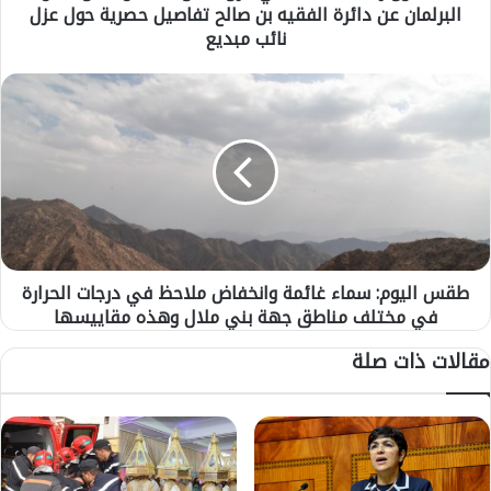
البرلمان عن دائرة الفقيه بن صالح تفاصيل حصرية حول عزل
د
ي
نائب مبديع
ت
س
ط
ب
ق
ب
س
ف
ا
ي
ل
ع
ي
ز
و
ل
م
ك
:
م
طقس اليوم: سماء غائمة وانخفاض ملاحظ في درجات الحرارة
س
ا
في مختلف مناطق جهة بني ملال وهذه مقاييسها
م
ل
ا
مقالات ذات صلة
ا
ء
ل
غ
م
ا
ح
ئ
ف
م
و
ة