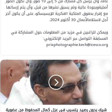
عاما،
وأن
يرسل
كل
مشارك
من
5
إلى
10
صور،
وأن
تكون
الصور
أصلية
وبجودة
عالية
ولم
يسبق
نشرها
من
قبل،
وأن
يتم
إرسالها
مع
إقرار
بحقوق
الملكية
الفكرية
للإيسيسكو،
على
أن
يكون
آخر
أجل
لاستلام
الأعمال
30
أكتوبر
2024.
ويمكن
للراغبين
في
مزيد
من
المعلومات
حول
المشاركة
في
المسابقة
التواصل
عبر
البريد
الإلكتروني
:
prixphotographie.kech@icesco.org
ش
ي
ك
ب
د
و
ن
ر
ص
شيك بدون رصيد يتسبب في عزل كمال المحفوظ من عضوية
ي