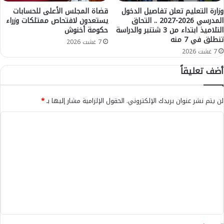
ط
ه
ر
وزارة التعليم تعلن تفاصيل الدخول
قضاة المجلس الأعلى للحسابات
ا
المدرسي 2026-2027 .. التحاق
يستعدون لافتحاص ممتلكات وزراء
ي
التلاميذ ابتداء من 3 شتنبر والدراسة
حكومة أخنوش
ا
ق
تنطلق في 7 منه
ل
ة
7 غشت 2026
م
7 غشت 2026
م
ط
ر
أضف تعليقاً
ل
و
ب
ع
ي
ة
لن يتم نشر عنوان بريدك الإلكتروني.
الحقول الإلزامية مشار إليها بـ
*
ب
خ
ا
ر
ل
ي
ب
ت
ك
ع
ة
ل
ي
ق
*