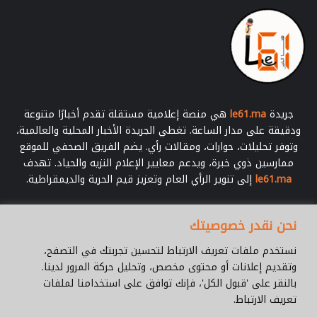
جريدة
le61.ma
هي منصة إعلامية مستقلة تقدم أخبارًا متنوعة
ودقيقة على مدار الساعة. تغطي الجريدة الأخبار المحلية والعالمية،
وتوفر تحليلات، حوارات، ومقالات رأي. يضم الفريق الصحفي للموقع
ممارسين ذوي خبرة، ويدعم معايير الإعلام النزيه والحياد. تهدف
le61.ma
إلى تنوير الرأي العام وتعزيز قيم الحرية والديمقراطية.
أدخل
نحن نقدر خصوصيتك
بريدك
الإلكتروني
نستخدم ملفات تعريف الارتباط لتحسين تجربتك في التصفح،
وتقديم إعلانات أو محتوى مخصص، وتحليل حركة المرور لدينا.
بالنقر على 'قبول الكل'، فإنك توافق على استخدامنا لملفات
تعريف الارتباط.