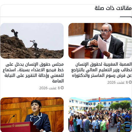
ل
ن
مقالات ذات صلة
م
ز
ت
و
د
ج
ر
ت
ب
ه
ة
ب
"
"
ت
ج
ج
ن
د
و
العصبة المغربية لحقوق الإنسان
مجلس حقوق الإنسان يدخل على
د
تطالب وزير التعليم العالي بالتراجع
خط فيديو الاعتداء بسبتة.. استماع
ي
عن فرض رسوم الماستر والدكتوراه
للمعني وإحالة التقرير على النيابة
ت
ة
العامة
م
"
8 غشت 2026
س
8 غشت 2026
و
ك
ي
ه
ن
ا
ت
ب
ح
م
ر
ل
ب
ف