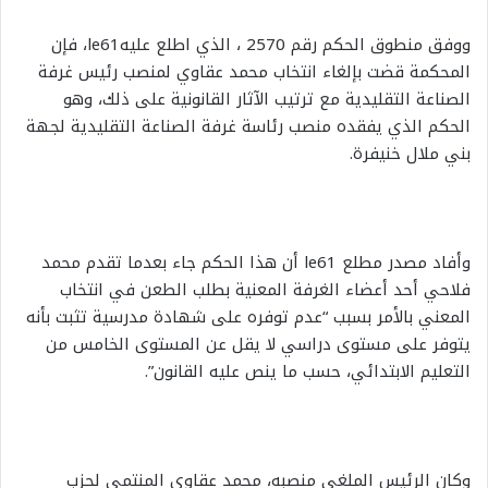
ووفق منطوق الحكم رقم 2570 ، الذي اطلع عليهle61، فإن
المحكمة قضت بإلغاء انتخاب محمد عقاوي لمنصب رئيس غرفة
الصناعة التقليدية مع ترتيب الآثار القانونية على ذلك، وهو
الحكم الذي يفقده منصب رئاسة غرفة الصناعة التقليدية لجهة
بني ملال خنيفرة.
وأفاد مصدر مطلع le61 أن هذا الحكم جاء بعدما تقدم محمد
فلاحي أحد أعضاء الغرفة المعنية بطلب الطعن في انتخاب
المعني بالأمر بسبب “عدم توفره على شهادة مدرسية تثبت بأنه
يتوفر على مستوى دراسي لا يقل عن المستوى الخامس من
التعليم الابتدائي، حسب ما ينص عليه القانون”.
وكان الرئيس الملغى منصبه، محمد عقاوي المنتمي لحزب