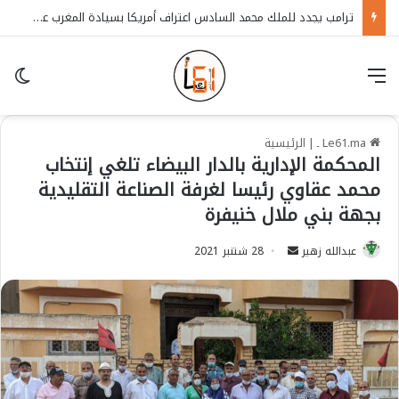
ترامب يجدد للملك محمد السادس اعتراف أمريكا بسيادة المغرب على الصحراء
قائمة
in
Le61.ma ـ
|
الرئيسية
المحكمة الإدارية بالدار البيضاء تلغي إنتخاب
محمد عقاوي رئيسا لغرفة الصناعة التقليدية
بجهة بني ملال خنيفرة
عبدالله زهير
S
28 شتنبر 2021
e
n
d
a
n
e