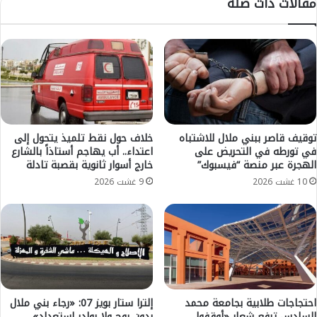
مقالات ذات صلة
ر
ي
ج
م
ا
أ
ء
ز
ب
ي
ن
ل
ي
ا
م
ل
ل
.
ا
.
توقيف قاصر ببني ملال للاشتباه
خلاف حول نقط تلميذ يتحول إلى
ل
في تورطه في التحريض على
اعتداء.. أب يهاجم أستاذاً بالشارع
م
الهجرة عبر منصة “فيسبوك”
خارج أسوار ثانوية بقصبة تادلة
ي
ص
ف
ر
10 غشت 2026
9 غشت 2026
ت
ع
ح
ش
ا
ا
ل
ب
ن
إ
ا
ث
ر
ر
ع
ح
احتجاجات طلابية بجامعة محمد
إلترا ستار بويز 07: «رجاء بني ملال
ل
ا
السادس ترفع شعار «أوقفوا
بدون روح ولا بوادر استعداد»