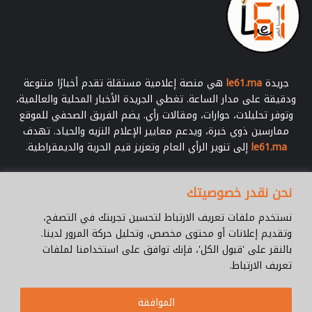
جريدة
le61.ma
هي منصة إعلامية مستقلة تقدم أخبارًا متنوعة
ودقيقة على مدار الساعة. تغطي الجريدة الأخبار المحلية والعالمية،
وتوفر تحليلات، حوارات، ومقالات رأي. يضم الفريق الصحفي للموقع
ممارسين ذوي خبرة، ويدعم معايير الإعلام النزيه والحياد. تهدف
le61.ma
إلى تنوير الرأي العام وتعزيز قيم الحرية والديمقراطية.
أدخل
نحن نقدر خصوصيتك
بريدك
الإلكتروني
نستخدم ملفات تعريف الارتباط لتحسين تجربتك في التصفح،
وتقديم إعلانات أو محتوى مخصص، وتحليل حركة المرور لدينا.
بالنقر على 'قبول الكل'، فإنك توافق على استخدامنا لملفات
تعريف الارتباط.
© جميع الحقوق محفوظة 2026 |
Le61.ma
الموافقة
سياسة الخصوصية
فريق العمل
للإتصال
من نحن ؟
Cookie Policy