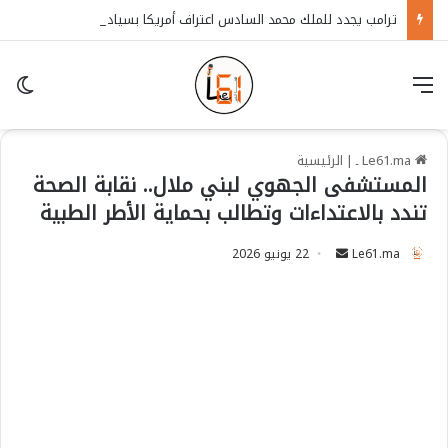
ترامب يجدد للملك محمد السادس اعتراف أمريكا بسيادة المغرب على الصحراء
قائمة
in
Le61.ma ـ
|
الرئيسية
المستشفى الجهوي لبني ملال.. نقابة الصحة
تندد بالاعتداءات وتطالب بحماية الأطر الطبية
Le61.ma
S
22 يونيو 2026
e
n
d
a
n
e
m
a