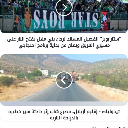
ا
ر
ب
و
ي
ز
"ستار بويز" الفصيل المساند لرجاء بني ملال يفتح النار على
"
مسيري الفريق ويعلن عن بداية برنامج احتجاجي
ا
ل
ف
ت
ص
ي
ي
م
ل
و
ا
ل
ل
ي
م
ل
س
ت
ا
-
ن
تيموليلت - إقليم أزيلال.. مصرع شاب إثر حادثة سير خطيرة
إ
د
بالدراجة النارية
ق
ل
ل