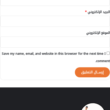
ا
ن
ي
ا
البريد الإلكتروني
*
ة
ر
ب
ي
ر
ة
ن
الموقع الإلكتروني
ا
م
ج
ا
Save my name, email, and website in this browser for the next time I
ح
ت
comment.
ج
ا
ج
ي