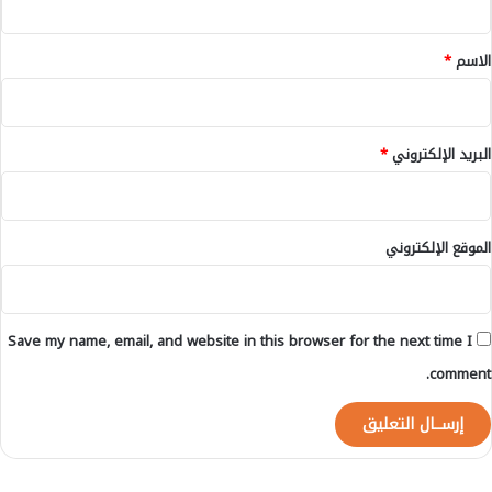
و
ق
ي
ت
*
الاسم
*
و
ع
د
و
البريد الإلكتروني
*
ن
ب
ا
ل
الموقع الإلكتروني
ت
ص
ع
ي
Save my name, email, and website in this browser for the next time I
د
ف
comment.
ي
أ
ز
ي
ل