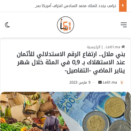
ترامب يجدد للملك محمد السادس اعتراف أمريكا بسيادة المغرب على الصحراء
قائمة
in
Le61.ma ـ
|
الرئيسية
بني ملال.. ارتفاع الرقم الاستدلالي للأثمان
عند الاستهلاك بـ 0,9 في المئة خلال شهر
يناير الماضي -التفاصيل-
Le61.ma
S
9 مارس 2023
e
n
d
a
n
e