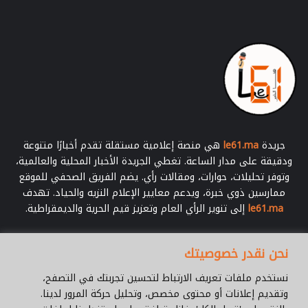
ا
ل
-
ا
ل
ت
ف
ا
ص
ي
جريدة
le61.ma
هي منصة إعلامية مستقلة تقدم أخبارًا متنوعة
ل
ودقيقة على مدار الساعة. تغطي الجريدة الأخبار المحلية والعالمية،
-
وتوفر تحليلات، حوارات، ومقالات رأي. يضم الفريق الصحفي للموقع
ممارسين ذوي خبرة، ويدعم معايير الإعلام النزيه والحياد. تهدف
le61.ma
إلى تنوير الرأي العام وتعزيز قيم الحرية والديمقراطية.
أدخل
نحن نقدر خصوصيتك
بريدك
الإلكتروني
نستخدم ملفات تعريف الارتباط لتحسين تجربتك في التصفح،
وتقديم إعلانات أو محتوى مخصص، وتحليل حركة المرور لدينا.