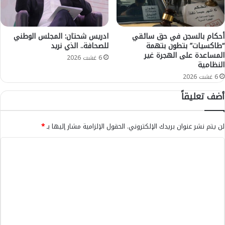
ت
ي
و
ع
ح
و
ا
أحكام بالسجن في حق سائقي
ادريس شحتان: المجلس الوطني
ا
“طاكسيات” بتطون بتهمة
للصحافة.. الذي نريد
ل
د
المساعدة على الهجرة غير
ل
ي
6 غشت 2026
النظامية
م
ز
6 غشت 2026
ط
م
ا
ل
أضف تعليقاً
ل
ك
ب
ر
ة
ة
لن يتم نشر عنوان بريدك الإلكتروني.
الحقول الإلزامية مشار إليها بـ
*
"
ا
ب
ل
ا
ا
ق
ل
ل
د
خ
م
ت
د
ع
م
ة
ل
"
ي