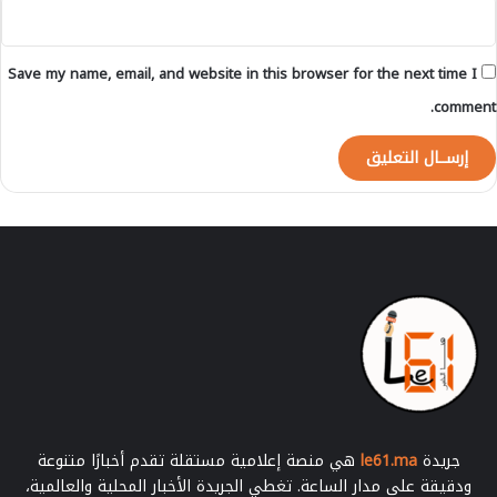
أ
م
ا
Save my name, email, and website in this browser for the next time I
م
ن
comment.
ظ
ي
ر
ه
ا
ل
ك
ا
م
ي
ر
و
ن
ي
جريدة
le61.ma
هي منصة إعلامية مستقلة تقدم أخبارًا متنوعة
ودقيقة على مدار الساعة. تغطي الجريدة الأخبار المحلية والعالمية،