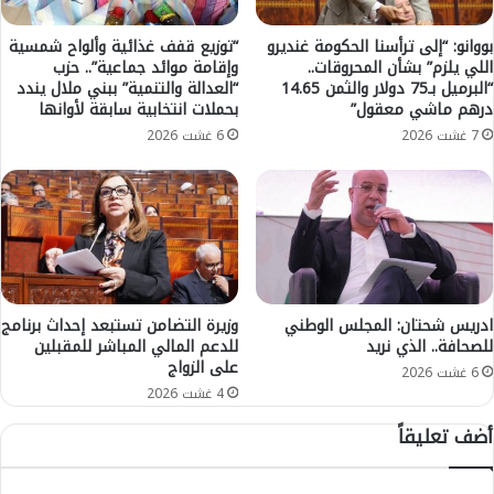
خ
ق
ل
ي
بووانو: “إلى ترأسنا الحكومة غنديرو
“توزيع قفف غذائية وألواح شمسية
ا
اللي يلزم” بشأن المحروقات..
وإقامة موائد جماعية”.. حزب
ا
“البرميل بـ75 دولار والثمن 14.65
“العدالة والتنمية” ببني ملال يندد
ل
ل
درهم ماشي معقول”
بحملات انتخابية سابقة لأوانها
2
ل
4
ك
7 غشت 2026
6 غشت 2026
س
ر
ا
ة
ع
ا
ة
ل
ا
ط
ل
ا
ا
ئ
خ
ر
ادريس شحتان: المجلس الوطني
وزيرة التضامن تستبعد إحداث برنامج
ي
للصحافة.. الذي نريد
للدعم المالي المباشر للمقبلين
ة
على الزواج
ر
.
6 غشت 2026
ة
.
4 غشت 2026
ا
أضف تعليقاً
ل
م
ن