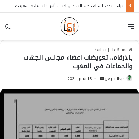
ترامب يجدد للملك محمد السادس اعتراف أمريكا بسيادة المغرب على الصحراء
قائمة
in
Le61.ma ـ
|
سياسة
بالارقام.. تعويضات اعضاء مجالس الجهات
والجماعات في المغرب
عبدالله زهير
S
13 شتنبر 2021
e
n
d
a
n
e
m
a