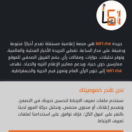
جريدة
le61.ma
هي منصة إعلامية مستقلة تقدم أخبارًا متنوعة
ودقيقة على مدار الساعة. تغطي الجريدة الأخبار المحلية والعالمية،
وتوفر تحليلات، حوارات، ومقالات رأي. يضم الفريق الصحفي للموقع
ممارسين ذوي خبرة، ويدعم معايير الإعلام النزيه والحياد. تهدف
le61.ma
إلى تنوير الرأي العام وتعزيز قيم الحرية والديمقراطية.
أدخل
نحن نقدر خصوصيتك
بريدك
الإلكتروني
نستخدم ملفات تعريف الارتباط لتحسين تجربتك في التصفح،
وتقديم إعلانات أو محتوى مخصص، وتحليل حركة المرور لدينا.
بالنقر على 'قبول الكل'، فإنك توافق على استخدامنا لملفات
تعريف الارتباط.
© جميع الحقوق محفوظة 2026 |
Le61.ma