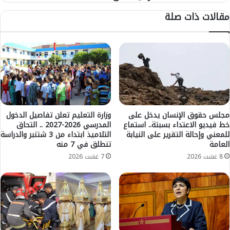
ا
ن
مقالات ذات صلة
ت
ي
ف
م
ي
ل
ب
ا
ع
ل
ض
ي
ا
ع
ح
و
ي
د
ا
ب
مجلس حقوق الإنسان يدخل على
وزارة التعليم تعلن تفاصيل الدخول
ء
خط فيديو الاعتداء بسبتة.. استماع
المدرسي 2026-2027 .. التحاق
ن
للمعني وإحالة التقرير على النيابة
التلاميذ ابتداء من 3 شتنبر والدراسة
ب
ق
العامة
تنطلق في 7 منه
ن
ط
ي
ة
8 غشت 2026
7 غشت 2026
م
ث
ل
م
ا
ي
ل
ن
ي
ة
غ
م