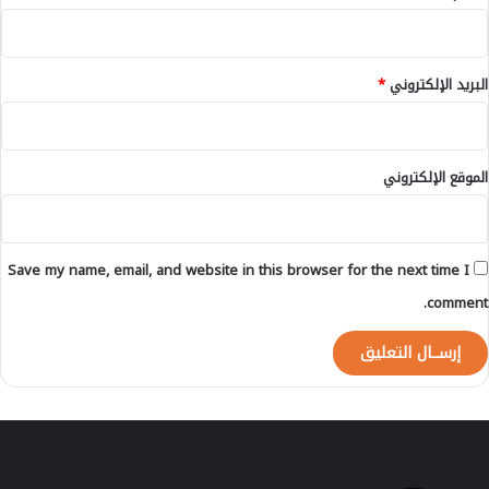
ن
ى
ب
1
ا
4
البريد الإلكتروني
*
ل
ن
ت
ق
د
ط
خ
ة
الموقع الإلكتروني
ل
ا
ل
ف
Save my name, email, and website in this browser for the next time I
و
ر
comment.
ي