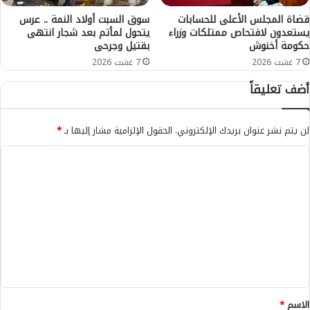
ض
ن
ب
م
قضاة المجلس الأعلى للحسابات
سوق السبت أولاد النمة .. عرس
ا
يستعدون لافتحاص ممتلكات وزراء
يتحول لمأتم بعد شجار انتهى
د
حكومة أخنوش
بقتيل وجرحى
ل
ي
س
ن
7 غشت 2026
7 غشت 2026
ا
ة
أضف تعليقاً
ك
و
ن
ج
ة
د
لن يتم نشر عنوان بريدك الإلكتروني.
الحقول الإلزامية مشار إليها بـ
*
و
ة
د
و
ا
ع
ي
ل
و
ر
ة
ف
ت
ل
ع
ع
ل
ر
م
ص
ل
س
ي
ي
ؤ
د
و
ه
ق
ل
ا
*
الاسم
*
ي
ل