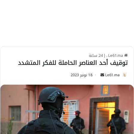
Le61.ma ـ
|
24 ساعة
توقيف أحد العناصر الحاملة للفكر المتشدد
Le61.ma
S
18 نونبر 2023
e
n
d
a
n
e
m
a