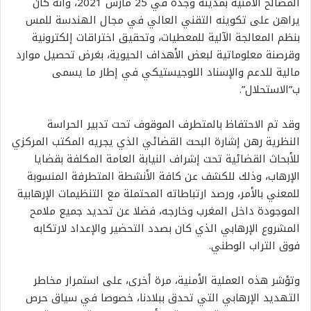
المصالح الأمنية بمدينة وجدة في 25 مارس 2021، وأنه كان
يراهن على تكوينه التقني العالي في مجال الهندسة للمس
بنظم المعالجة الآلية للمعطيات، وتحقيق اختراقات إلكترونية
وقرصنة معلوماتية لبعض الأهداف الحيوية، بغرض تحصيل موارد
مالية للدعم والإسناد اللوجيستيكي في إطار ما يسمى
ب”الاستحلال”.
وقد تم الاحتفاظ بالمتطرف الموقوف تحت تدبير الحراسة
النظرية رهن إشارة البحث القضائي الذي يجريه المكتب المركزي
للأبحاث القضائية تحت إشراف النيابة العامة المكلفة بقضايا
الإرهاب، وذلك للكشف عن كافة الأنشطة المتطرفة المنسوبة
للمعني بالأمر، ورصد ارتباطاته المحتملة مع التنظيمات الإرهابية
الموجودة داخل المغرب وخارجه، فضلا عن تحديد جميع ملامح
المشروع الإرهابي الذي كان بصدد التحضير والإعداد لارتكابه
فوق التراب الوطني.
وتؤشر هذه العملية الأمنية، مرة أخرى، على استمرار مخاطر
التهديد الإرهابي التي تحدق ببلادنا، خصوصا في سياق حرص