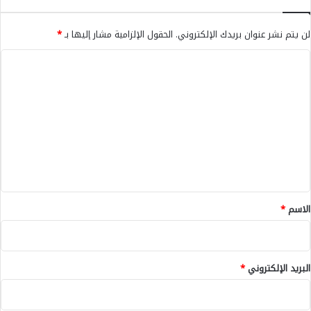
ب
ه
لن يتم نشر عنوان بريدك الإلكتروني.
الحقول الإلزامية مشار إليها بـ
*
ف
ي
ا
ه
ل
م
ب
ت
ا
ع
ل
ل
إ
خ
ي
ت
ق
ط
ا
*
الاسم
*
ف
و
ا
ل
البريد الإلكتروني
*
إ
ح
ت