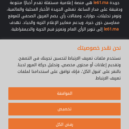
جريدة
le61.ma
هي منصة إعلامية مستقلة تقدم أخبارًا متنوعة
ودقيقة على مدار الساعة. تغطي الجريدة الأخبار المحلية والعالمية،
وتوفر تحليلات، حوارات، ومقالات رأي. يضم الفريق الصحفي للموقع
ممارسين ذوي خبرة، ويدعم معايير الإعلام النزيه والحياد. تهدف
le61.ma
إلى تنوير الرأي العام وتعزيز قيم الحرية والديمقراطية.
أدخل
نحن نقدر خصوصيتك
بريدك
الإلكتروني
نستخدم ملفات تعريف الارتباط لتحسين تجربتك في التصفح،
وتقديم إعلانات أو محتوى مخصص، وتحليل حركة المرور لدينا.
بالنقر على 'قبول الكل'، فإنك توافق على استخدامنا لملفات
تعريف الارتباط.
© جميع الحقوق محفوظة 2026 |
Le61.ma
الموافقة
سياسة الخصوصية
فريق العمل
للإتصال
من نحن ؟
Cookie Policy
تخصيص
WhatsApp
YouTube
Facebook
رفض الكل