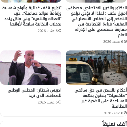
ة
ا
الدكتور والخبير الاقتصادي مصطفى
“توزيع قفف غذائية وألواح شمسية
امزيل يكتب : لماذا لا يؤدي تراجع
وإقامة موائد جماعية”.. حزب
ل
التضخم إلى انخفاض الأسعار في
“العدالة والتنمية” ببني ملال يندد
ق
المغرب؟ قراءة اقتصادية في
بحملات انتخابية سابقة لأوانها
ظ
مفارقة تستعصي على الإدراك
ا
6 غشت 2026
العام
ئ
6 غشت 2026
ي
ة
ب
ا
ل
ر
ا
ش
أحكام بالسجن في حق سائقي
ادريس شحتان: المجلس الوطني
ي
“طاكسيات” بتطون بتهمة
للصحافة.. الذي نريد
د
المساعدة على الهجرة غير
ي
6 غشت 2026
النظامية
ة
6 غشت 2026
ي
ش
أضف تعليقاً
ت