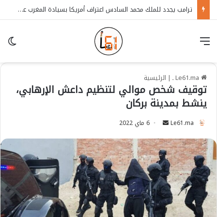
ترامب يجدد للملك محمد السادس اعتراف أمريكا بسيادة المغرب على الصحراء
قائمة
in
Le61.ma ـ
|
الرئيسية
توقيف شخص موالي لتنظيم داعش الإرهابي،
ينشط بمدينة بركان
Le61.ma
S
6 ماي 2022
e
n
d
a
n
e
m
a