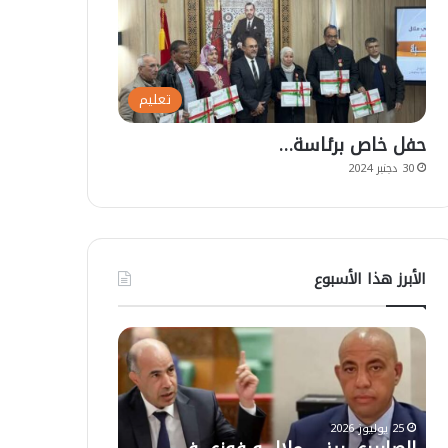
تعليم
حفل خاص برئاسة…
30 دجنبر 2024
الأبرز هذا الأسبوع
ا
ت
ل
ع
ص
ل
ا
ي
ب
ق
25 يوليوز 2026
ي
ا