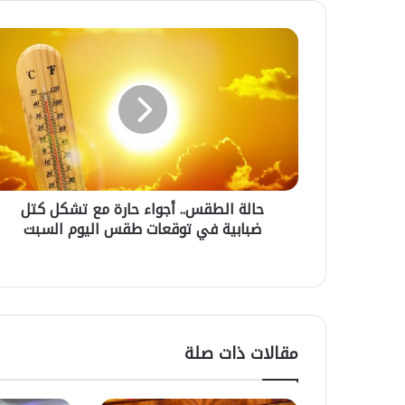
ح
ا
ل
ة
ا
ل
ط
ق
س
حالة الطقس.. أجواء حارة مع تشكل كتل
.
ضبابية في توقعات طقس اليوم السبت
.
أ
ج
و
ا
ح
ء
س
ح
ن
مقالات ذات صلة
ا
ب
ر
ا
12 يوليوز 2026
ة
م