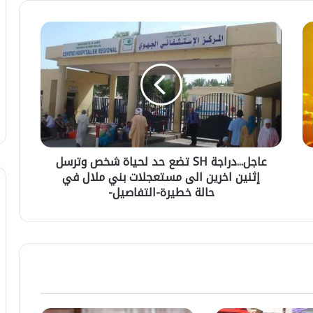
ع
ا
ج
ل
.
.
.
د
ر
عاجل...دراجة SH تضع حد لحياة شخص وترسل
ا
إثنين اخرين الى مستعجلات بني ملال في
ج
ة
حالة خطيرة-التفاصيل-
S
H
ت
ت
ض
ر
ع
ا
ح
م
د
ب
ل
ي