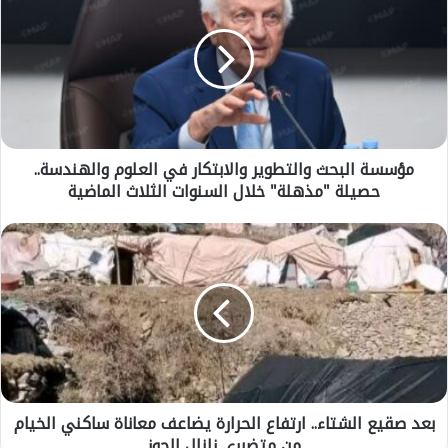
ؤ
س
س
ة
ا
ل
ب
ح
مؤسسة البحث والتطوير والابتكار في العلوم والهندسة..
ث
حصيلة "مذهلة" خلال السنوات الثلاث الماضية
و
ا
ل
ب
ت
ع
ط
د
و
ص
ي
ق
ر
ي
و
ع
ا
ا
ل
ل
ا
بعد صقيع الشتاء.. ارتفاع الحرارة يضاعف معاناة ساكني الخيام
ش
ب
من متضرري زلزال الحوز
ت