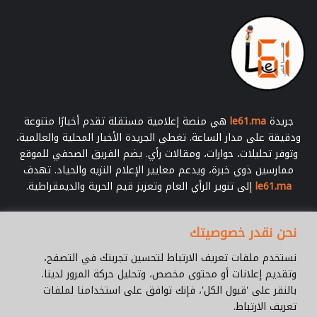
جريدة
le61.ma
هي منصة إعلامية مستقلة تقدم أخبارًا متنوعة
ودقيقة على مدار الساعة. تغطي الجريدة الأخبار المحلية والعالمية،
وتوفر تحليلات، حوارات، ومقالات رأي. يضم الفريق الصحفي للموقع
ممارسين ذوي خبرة، ويدعم معايير الإعلام النزيه والحياد. تهدف
le61.ma
إلى تنوير الرأي العام وتعزيز قيم الحرية والديمقراطية.
أدخل
نحن نقدر خصوصيتك
بريدك
الإلكتروني
نستخدم ملفات تعريف الارتباط لتحسين تجربتك في التصفح،
وتقديم إعلانات أو محتوى مخصص، وتحليل حركة المرور لدينا.
بالنقر على 'قبول الكل'، فإنك توافق على استخدامنا لملفات
تعريف الارتباط.