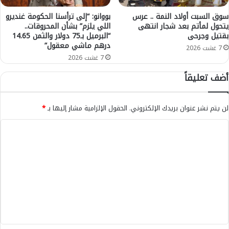
.
ف
ح
م
سوق السبت أولاد النمة .. عرس
بووانو: “إلى ترأسنا الحكومة غنديرو
ص
يتحول لمأتم بعد شجار انتهى
اللي يلزم” بشأن المحروقات..
ع
بقتيل وجرحى
“البرميل بـ75 دولار والثمن 14.65
ي
ا
درهم ماشي معقول”
ل
ن
7 غشت 2026
ة
ا
7 غشت 2026
"
ة
أضف تعليقاً
م
س
ذ
ا
ه
ك
لن يتم نشر عنوان بريدك الإلكتروني.
الحقول الإلزامية مشار إليها بـ
*
ل
ن
ة
ي
ا
"
ا
ل
خ
ل
ل
خ
ت
ا
ي
ع
ل
ا
ا
م
ل
ل
م
ي
س
ن
ن
ق
م