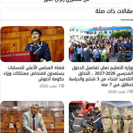
ت
ا
مقالات ذات صلة
ك
ء
ا
.
ر
.
ف
ا
ي
ر
ا
ت
ل
ف
ع
ا
ل
ع
و
ا
وزارة التعليم تعلن تفاصيل الدخول
قضاة المجلس الأعلى للحسابات
م
المدرسي 2026-2027 .. التحاق
يستعدون لافتحاص ممتلكات وزراء
ل
التلاميذ ابتداء من 3 شتنبر والدراسة
حكومة أخنوش
و
ح
تنطلق في 7 منه
ا
ر
7 غشت 2026
ل
ا
7 غشت 2026
ه
ر
ن
ة
د
ي
س
ض
ة
ا
.
ع