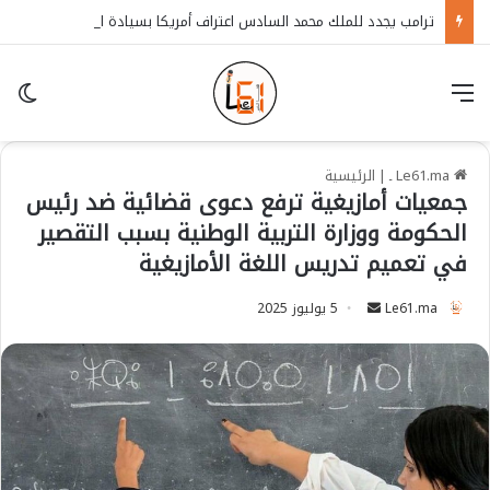
ترامب يجدد للملك محمد السادس اعتراف أمريكا بسيادة المغرب على الصحراء
قائمة
in
Le61.ma ـ
|
الرئيسية
جمعيات أمازيغية ترفع دعوى قضائية ضد رئيس
الحكومة ووزارة التربية الوطنية بسبب التقصير
في تعميم تدريس اللغة الأمازيغية
Le61.ma
S
5 يوليوز 2025
e
n
d
a
n
e