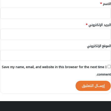
و
ت
*
الاسم
*
ا
ض
ت
ر
ا
ر
ل
ي
البريد الإلكتروني
*
ث
ز
ل
ل
ا
ز
ث
ا
الموقع الإلكتروني
ا
ل
ل
ا
م
ل
ا
ح
Save my name, email, and website in this browser for the next time I
ض
و
ي
ز
comment.
ة