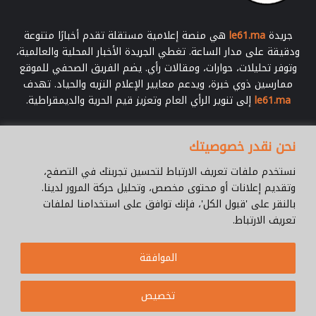
جريدة
le61.ma
هي منصة إعلامية مستقلة تقدم أخبارًا متنوعة
ودقيقة على مدار الساعة. تغطي الجريدة الأخبار المحلية والعالمية،
وتوفر تحليلات، حوارات، ومقالات رأي. يضم الفريق الصحفي للموقع
ممارسين ذوي خبرة، ويدعم معايير الإعلام النزيه والحياد. تهدف
le61.ma
إلى تنوير الرأي العام وتعزيز قيم الحرية والديمقراطية.
أدخل
نحن نقدر خصوصيتك
بريدك
الإلكتروني
نستخدم ملفات تعريف الارتباط لتحسين تجربتك في التصفح،
وتقديم إعلانات أو محتوى مخصص، وتحليل حركة المرور لدينا.
بالنقر على 'قبول الكل'، فإنك توافق على استخدامنا لملفات
تعريف الارتباط.
© جميع الحقوق محفوظة 2026 |
Le61.ma
الموافقة
سياسة الخصوصية
فريق العمل
للإتصال
من نحن ؟
Cookie Policy
تخصيص
WhatsApp
YouTube
Facebook