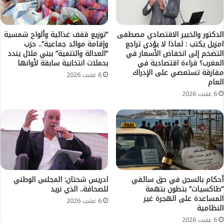
ب
:
و
أ
ب
س
و
ع
الدكتور والخبير الاقتصادي مصطفى
“توزيع قفف غذائية وألواح شمسية
ا
امزيل يكتب : لماذا لا يؤدي تراجع
وإقامة موائد جماعية”.. حزب
ا
التضخم إلى انخفاض الأسعار في
“العدالة والتنمية” ببني ملال يندد
ل
ر
المغرب؟ قراءة اقتصادية في
بحملات انتخابية سابقة لأوانها
ق
ب
مفارقة تستعصي على الإدراك
ط
6 غشت 2026
ي
العام
ا
ع
6 غشت 2026
ن
ا
ي
ل
ب
س
ا
م
ل
ك
ت
ب
ق
ا
س
ل
أحكام بالسجن في حق سائقي
ادريس شحتان: المجلس الوطني
ي
ت
“طاكسيات” بتطون بتهمة
للصحافة.. الذي نريد
ط
ق
المساعدة على الهجرة غير
6 غشت 2026
س
النظامية
ي
6 غشت 2026
ط