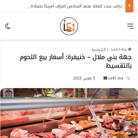
ترامب يجدد للملك محمد السادس اعتراف أمريكا بسيادة المغرب على الصحراء
قائمة
in
Le61.ma ـ
|
الرئيسية
جهة بني ملال – خنيفرة: أسعار بيع اللحوم
بالتقسيط
Le61.ma
S
5 مارس 2023
e
n
d
a
n
e
m
a