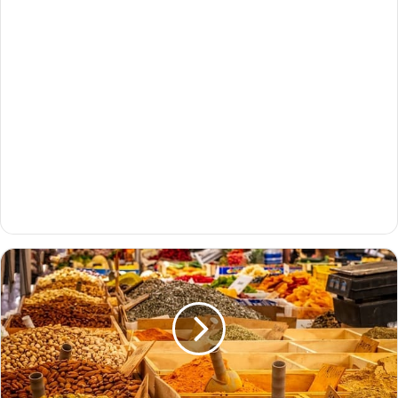
ج
ه
ة
ب
ن
ي
م
ل