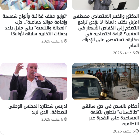
ة
و
ا
2
ل
0
الدكتور والخبير الاقتصادي مصطفى
“توزيع قفف غذائية وألواح شمسية
ك
امزيل يكتب : لماذا لا يؤدي تراجع
وإقامة موائد جماعية”.. حزب
2
التضخم إلى انخفاض الأسعار في
“العدالة والتنمية” ببني ملال يندد
س
3
المغرب؟ قراءة اقتصادية في
بحملات انتخابية سابقة لأوانها
و
ل
مفارقة تستعصي على الإدراك
ف
ل
6 غشت 2026
العام
ا
م
6 غشت 2026
ل
ب
ك
ا
ل
د
ي
ر
ا
ة
ل
ا
ي
ل
و
و
أحكام بالسجن في حق سائقي
ادريس شحتان: المجلس الوطني
م
ط
“طاكسيات” بتطون بتهمة
للصحافة.. الذي نريد
ا
ن
المساعدة على الهجرة غير
ل
ي
6 غشت 2026
النظامية
ا
ة
6 غشت 2026
ث
ل
ن