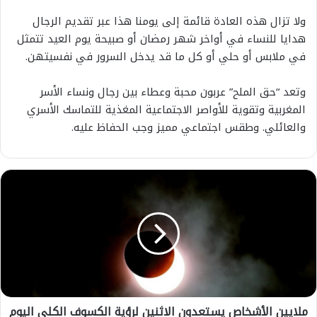
ولا تزال هذه العادة قائمة إلى يومنا هذا عبر تقديم الرجال
هدايا للنساء في أواخر شهر رمضان أو صبيحة يوم العيد تتمثل
في ملابس أو حلي أو كل ما قد يدخل السرور في نفسيتهن.
وتعد “حق الملح” عربون محبة وعطاء بين رجال ونساء الأسر
المغربية وتقوية للأواصر الاجتماعية المغذية للتماسك الأسري
والعائلي. وطقس اجتماعي مميز وجب الحفاظ عليه.
م
ل
ا
ي
ي
ن
ا
ل
أ
ملايين الأشخاص يستعدون الاثنين لرؤية الكسوف الكلي اليوم
ش