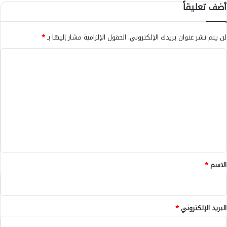
ل
أضف تعليقاً
ي
ت
ن
ن
م
لن يتم نشر عنوان بريدك الإلكتروني.
الحقول الإلزامية مشار إليها بـ
*
ي
ة
ا
ا
ل
ل
ب
ت
ش
ع
ر
ل
ي
ة
ي
ب
ق
ب
ن
*
الاسم
*
ي
م
ل
ا
البريد الإلكتروني
*
ل