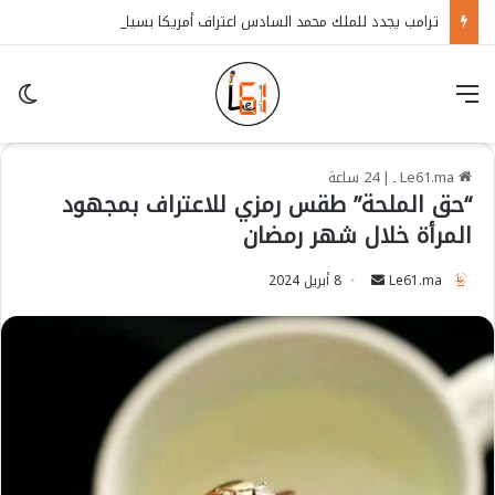
ترامب يجدد للملك محمد السادس اعتراف أمريكا بسيادة المغرب على الصحراء
قائمة
in
Le61.ma ـ
|
24 ساعة
“حق الملحة” طقس رمزي للاعتراف بمجهود
المرأة خلال شهر رمضان
Le61.ma
S
8 أبريل 2024
e
n
d
a
n
e
m
a