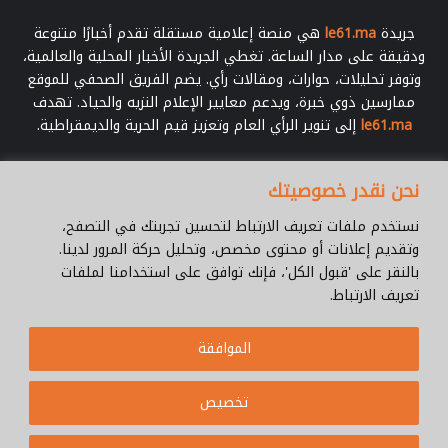
جريدة
le61.ma
هي منصة إعلامية مستقلة تقدم أخبارًا متنوعة
ودقيقة على مدار الساعة. تغطي الجريدة الأخبار المحلية والعالمية،
وتوفر تحليلات، حوارات، ومقالات رأي. يضم الفريق الصحفي للموقع
ممارسين ذوي خبرة، ويدعم معايير الإعلام النزيه والحياد. تهدف
le61.ma
إلى تنوير الرأي العام وتعزيز قيم الحرية والديمقراطية.
أدخل
نحن نقدر خصوصيتك
بريدك
الإلكتروني
نستخدم ملفات تعريف الارتباط لتحسين تجربتك في التصفح،
وتقديم إعلانات أو محتوى مخصص، وتحليل حركة المرور لدينا.
بالنقر على 'قبول الكل'، فإنك توافق على استخدامنا لملفات
تعريف الارتباط.
© جميع الحقوق محفوظة 2026 |
Le61.ma
الموافقة
سياسة الخصوصية
فريق العمل
للإتصال
من نحن ؟
Cookie Policy
تخصيص
WhatsApp
YouTube
Facebook