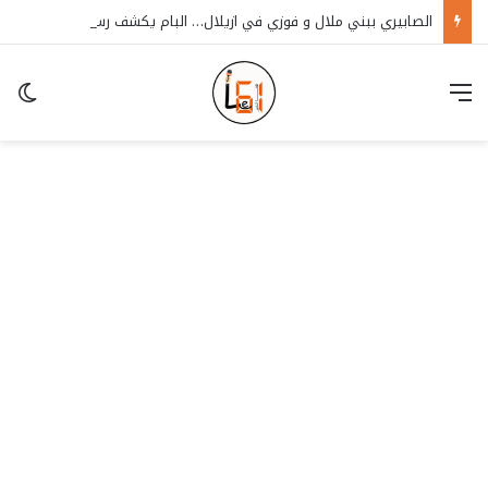
الصابيري ببني ملال و فوزي في ازيلال… البام يكشف رسميا عن مرشحيه للانتخابات الشريعية المقبلة بجهة بني ملال خنيفرة
قائمة
in