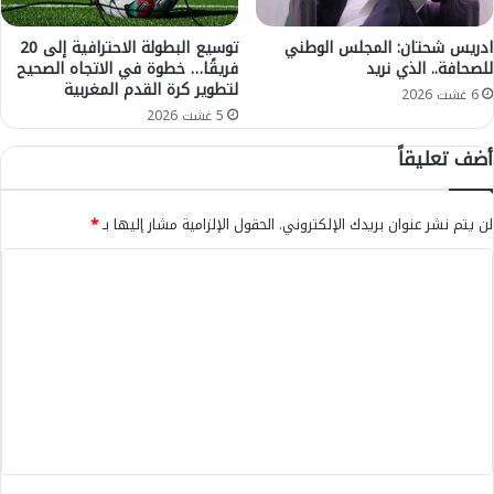
"
ل
ب
م
ق
ادريس شحتان: المجلس الوطني
توسيع البطولة الاحترافية إلى 20
2
للصحافة.. الذي نريد
فريقًا… خطوة في الاتجاه الصحيح
ا
لتطوير كرة القدم المغربية
0
ل
6 غشت 2026
3
ف
5 غشت 2026
4
ر
أضف تعليقاً
ا
ش
لن يتم نشر عنوان بريدك الإلكتروني.
الحقول الإلزامية مشار إليها بـ
*
ا
ل
ت
ع
ل
ي
ق