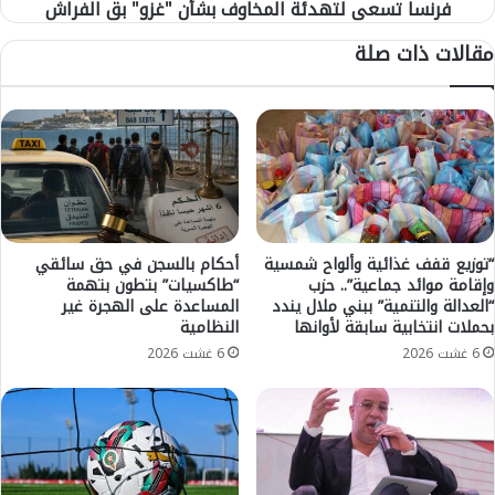
ش
فرنسا تسعى لتهدئة المخاوف بشأن "غزو" بق الفراش
ل
ح
ت
مقالات ذات صلة
ل
ه
ا
د
س
ئ
ت
ة
ض
ا
ا
ل
ف
م
ة
خ
ب
ا
ط
و
“توزيع قفف غذائية وألواح شمسية
أحكام بالسجن في حق سائقي
و
وإقامة موائد جماعية”.. حزب
“طاكسيات” بتطون بتهمة
ف
“العدالة والتنمية” ببني ملال يندد
المساعدة على الهجرة غير
ل
ب
بحملات انتخابية سابقة لأوانها
النظامية
ة
ش
ك
6 غشت 2026
6 غشت 2026
أ
أ
ن
س
"
ا
غ
ل
ز
ع
و
ا