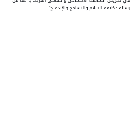
في تكريس التماسك الاجتماعي والثقافي الفريد. يا لها من
رسالة عظيمة للسلام والتسامح والإندماج”.