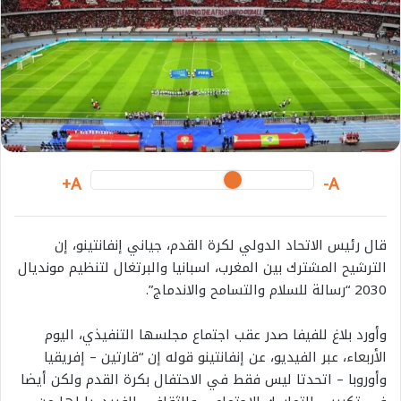
e
m
a
i
l
A+
A-
قال رئيس الاتحاد الدولي لكرة القدم، جياني إنفانتينو، إن
الترشيح المشترك بين المغرب، اسبانيا والبرتغال لتنظيم مونديال
2030 “رسالة للسلام والتسامح والاندماج”.
وأورد بلاغ للفيفا صدر عقب اجتماع مجلسها التنفيذي، اليوم
الأربعاء، عبر الفيديو، عن إنفانتينو قوله إن “قارتين – إفريقيا
وأوروبا – اتحدتا ليس فقط في الاحتفال بكرة القدم ولكن أيضا