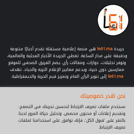
جريدة
le61.ma
هي منصة إعلامية مستقلة تقدم أخبارًا متنوعة
ودقيقة على مدار الساعة. تغطي الجريدة الأخبار المحلية والعالمية،
وتوفر تحليلات، حوارات، ومقالات رأي. يضم الفريق الصحفي للموقع
ممارسين ذوي خبرة، ويدعم معايير الإعلام النزيه والحياد. تهدف
le61.ma
إلى تنوير الرأي العام وتعزيز قيم الحرية والديمقراطية.
أدخل
نحن نقدر خصوصيتك
بريدك
الإلكتروني
نستخدم ملفات تعريف الارتباط لتحسين تجربتك في التصفح،
وتقديم إعلانات أو محتوى مخصص، وتحليل حركة المرور لدينا.
بالنقر على 'قبول الكل'، فإنك توافق على استخدامنا لملفات
تعريف الارتباط.