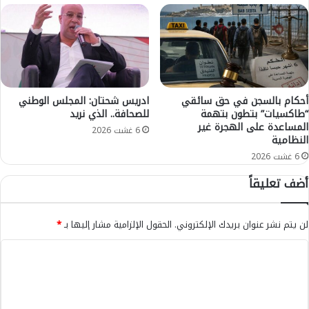
ي
ن
م
أ
ة
ق
ا
ل
ي
م
أحكام بالسجن في حق سائقي
ادريس شحتان: المجلس الوطني
ا
“طاكسيات” بتطون بتهمة
للصحافة.. الذي نريد
ل
المساعدة على الهجرة غير
م
6 غشت 2026
النظامية
م
6 غشت 2026
ل
ك
أضف تعليقاً
ة
(
ن
لن يتم نشر عنوان بريدك الإلكتروني.
الحقول الإلزامية مشار إليها بـ
*
ش
ر
ا
ة
ل
إ
ن
ت
ذ