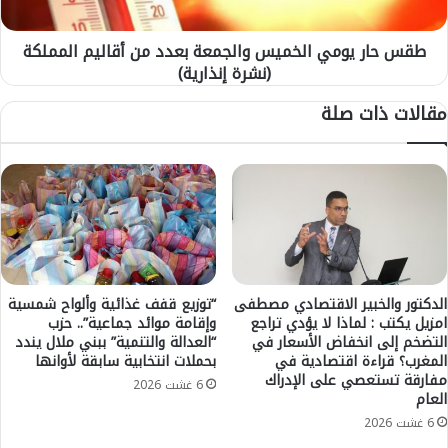
ق
و
د
م
طقس حار يومي الخميس والجمعة بعدد من أقاليم المملكة
ا
ي
خ
(نشرة إنذارية)
ا
ل
ل
مقالات ذات صلة
م
خ
ن
م
ز
ي
ل
س
ب
و
ا
ا
ل
ل
م
ج
د
م
ي
ع
الدكتور والخبير الاقتصادي مصطفى
“توزيع قفف غذائية وألواح شمسية
ن
امزيل يكتب : لماذا لا يؤدي تراجع
وإقامة موائد جماعية”.. حزب
ة
التضخم إلى انخفاض الأسعار في
“العدالة والتنمية” ببني ملال يندد
ة
ب
المغرب؟ قراءة اقتصادية في
بحملات انتخابية سابقة لأوانها
ا
ع
مفارقة تستعصي على الإدراك
ل
د
6 غشت 2026
العام
ق
د
6 غشت 2026
د
م