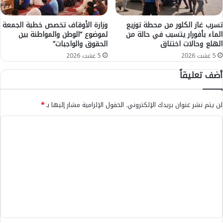
ا
ا
ح
ل
ت
م
تسرب غاز الكلور من محطة توزيع
وزارة الأوقاف تخصص خطبة الجمعة
ر
م
الماء بأفورار يتسبب في حالة من
لموضوع “الوطن والمواطنة بين
ا
الهلع وحالات اختناق
الحقوق والواجبات”
ل
ز
ك
5 غشت 2026
5 غشت 2026
ي
ة
أضف تعليقاً
ة
خ
ل
ا
لن يتم نشر عنوان بريدك الإلكتروني.
الحقول الإلزامية مشار إليها بـ
*
ل
ا
ا
ل
ل
2
4
ت
س
ع
ا
ع
ل
ة
ي
ا
ل
ق
م