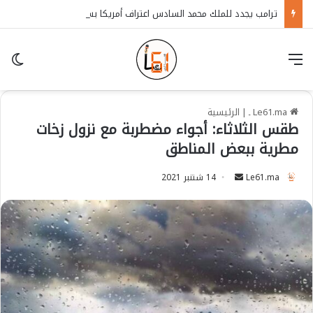
ترامب يجدد للملك محمد السادس اعتراف أمريكا بسيادة المغرب على الصحراء
قائمة
in
Le61.ma ـ
|
الرئيسية
طقس الثلاثاء: أجواء مضطربة مع نزول زخات
مطرية ببعض المناطق
Le61.ma
S
14 شتنبر 2021
e
n
d
a
n
e
m
a