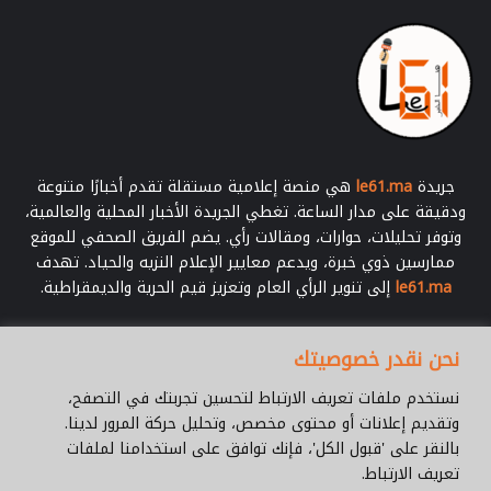
جريدة
le61.ma
هي منصة إعلامية مستقلة تقدم أخبارًا متنوعة
ودقيقة على مدار الساعة. تغطي الجريدة الأخبار المحلية والعالمية،
وتوفر تحليلات، حوارات، ومقالات رأي. يضم الفريق الصحفي للموقع
ممارسين ذوي خبرة، ويدعم معايير الإعلام النزيه والحياد. تهدف
le61.ma
إلى تنوير الرأي العام وتعزيز قيم الحرية والديمقراطية.
أدخل
نحن نقدر خصوصيتك
بريدك
الإلكتروني
نستخدم ملفات تعريف الارتباط لتحسين تجربتك في التصفح،
وتقديم إعلانات أو محتوى مخصص، وتحليل حركة المرور لدينا.
بالنقر على 'قبول الكل'، فإنك توافق على استخدامنا لملفات
تعريف الارتباط.