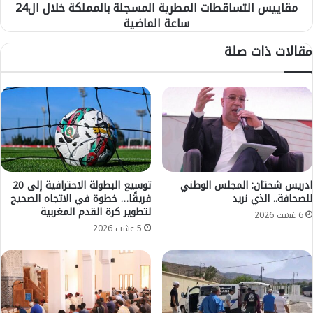
مقاييس التساقطات المطرية المسجلة بالمملكة خلال ال24
ر
س
ف
ساعة الماضية
ا
ع
ق
مقالات ذات صلة
ا
ط
ل
ا
ت
ت
د
ا
ر
ل
ي
م
ج
ط
ي
ر
ل
ي
ل
ة
ادريس شحتان: المجلس الوطني
توسيع البطولة الاحترافية إلى 20
ت
للصحافة.. الذي نريد
فريقًا… خطوة في الاتجاه الصحيح
ا
لتطوير كرة القدم المغربية
د
ل
6 غشت 2026
ا
م
5 غشت 2026
ب
س
ي
ج
ر
ل
ا
ة
ل
ب