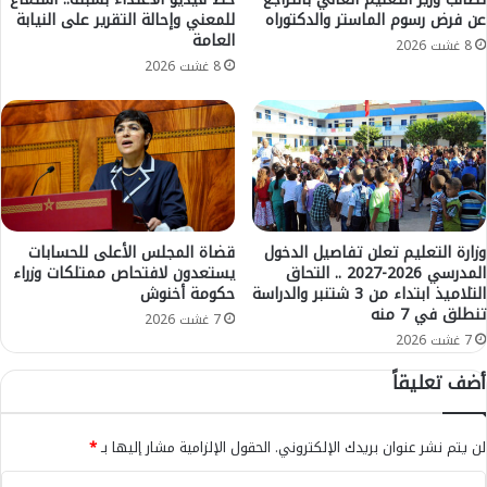
عن فرض رسوم الماستر والدكتوراه
للمعني وإحالة التقرير على النيابة
ر
ر
العامة
ي
ي
8 غشت 2026
ا
ا
8 غشت 2026
ض
.
ي
.
د
و
و
ل
ل
ا
ي
ة
أ
و
ك
ع
وزارة التعليم تعلن تفاصيل الدخول
قضاة المجلس الأعلى للحسابات
ت
المدرسي 2026-2027 .. التحاق
يستعدون لافتحاص ممتلكات وزراء
م
التلاميذ ابتداء من 3 شتنبر والدراسة
حكومة أخنوش
و
ا
تنطلق في 7 منه
ب
ل
7 غشت 2026
ر
ا
7 غشت 2026
ا
ل
أضف تعليقاً
ل
م
م
م
ق
ل
لن يتم نشر عنوان بريدك الإلكتروني.
الحقول الإلزامية مشار إليها بـ
*
ب
ك
ل
ة
ا