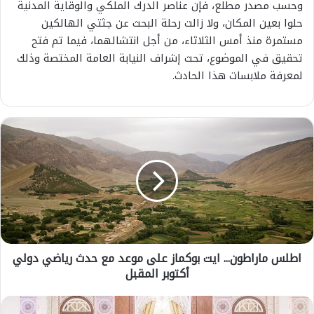
وحسب مصدر مطلع، فإن عناصر الدرك الملكي والوقاية المدنية
حلوا بعين المكان، ولا زالت رحلة البحث عن جثتي الهالكين
مستمرة منذ أمس الثلاثاء، من أجل انتشالهما، فيما تم فتح
تحقيق في الموضوع، تحث إشراف النيابة العامة المختصة وذلك
لمعرفة ملابسات هذا الحادث.
ا
ط
ل
س
م
ا
ر
ا
ط
اطلس ماراطون... ايت بوكماز على موعد مع حدث رياضي دولي
و
أكتوبر المقبل
ن
.
.
ع