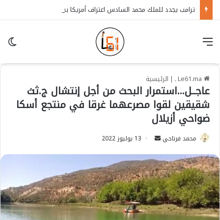
ترامب يجدد للملك محمد السادس اعتراف أمريكا بسيادة المغرب على الصحراء
قائمة
in
Le61.ma ـ
|
الرئيسية
عاجــل…استمرار البحث من أجل إنتشال ج.ثث
شقيقين لقوا مصرعهما غرقا في منتجع أسكا
ضواحي أزيلال
محمد فرتاحي
S
13 يوليوز 2022
e
n
d
a
n
e