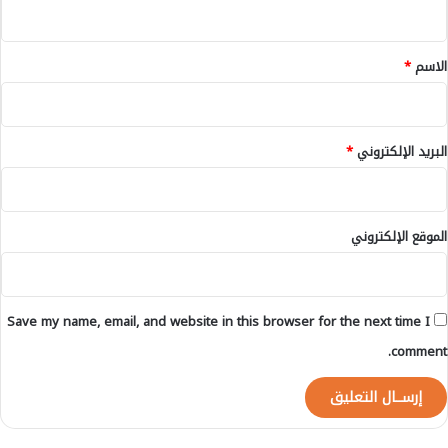
ي
ي
ا
ف
ق
ل
ر
د
*
الاسم
*
ة
و
و
ل
ه
ي
ذ
)
البريد الإلكتروني
*
ه
م
ق
ا
الموقع الإلكتروني
ي
ي
س
ه
Save my name, email, and website in this browser for the next time I
ا
comment.