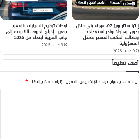
ر
ة
ة
ا
ف
ل
ي
ع
إلترا ستار بويز 07: «رجاء بني ملال
لوحات ترقيم السيارات بالمغرب
م
بدون روح ولا بوادر استعداد»
تتغير.. إدراج الحروف اللاتينية إلى
ا
وتطالب المكتب المسير بتحمل
جانب العربية ابتداء من 2026
ن
م
المسؤولية
ا
ة
9 غشت 2026
ط
ل
9 غشت 2026
ق
ل
أضف تعليقاً
ج
ع
ه
م
ة
ل
لن يتم نشر عنوان بريدك الإلكتروني.
الحقول الإلزامية مشار إليها بـ
*
ب
ي
ن
ا
ا
ي
ت
ل
م
ب
ل
ا
ت
ا
ل
ع
ل
ب
خ
ن
ل
ن
ك