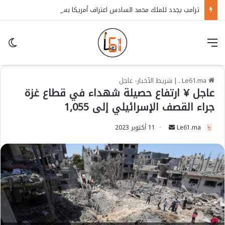
ترامب يجدد للملك محمد السادس اعتراف أمريكا بسيادة المغرب على الصحراء
قائمة
in
Le61.ma ـ
|
شريط الآخبار- عاجل
عاجل ¥ ارتفاع حصيلة شهداء في قطاع غزة
جراء القصف الإسرائيلي إلى 1,055
Le61.ma
S
11 أكتوبر 2023
e
n
d
a
n
e
m
a