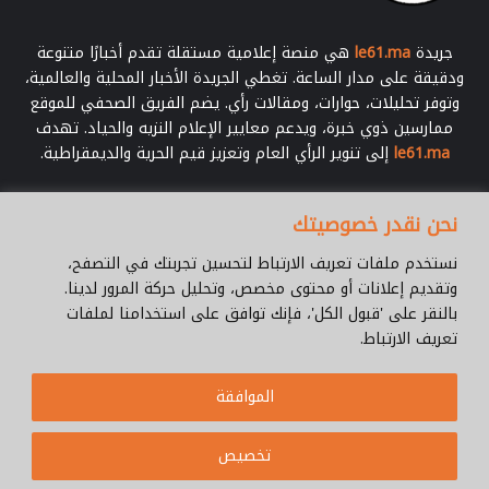
جريدة
le61.ma
هي منصة إعلامية مستقلة تقدم أخبارًا متنوعة
ودقيقة على مدار الساعة. تغطي الجريدة الأخبار المحلية والعالمية،
وتوفر تحليلات، حوارات، ومقالات رأي. يضم الفريق الصحفي للموقع
ممارسين ذوي خبرة، ويدعم معايير الإعلام النزيه والحياد. تهدف
le61.ma
إلى تنوير الرأي العام وتعزيز قيم الحرية والديمقراطية.
أدخل
نحن نقدر خصوصيتك
بريدك
الإلكتروني
نستخدم ملفات تعريف الارتباط لتحسين تجربتك في التصفح،
وتقديم إعلانات أو محتوى مخصص، وتحليل حركة المرور لدينا.
بالنقر على 'قبول الكل'، فإنك توافق على استخدامنا لملفات
تعريف الارتباط.
© جميع الحقوق محفوظة 2026 |
Le61.ma
الموافقة
سياسة الخصوصية
فريق العمل
للإتصال
من نحن ؟
Cookie Policy
تخصيص
WhatsApp
YouTube
Facebook