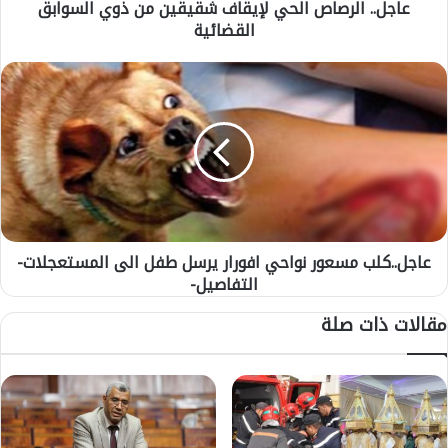
عاجل.. الرصاص الحي لإيقاف شقيقين من ذوي السوابق
ص
القضائية
ا
ص
ا
ع
ل
ا
ح
ج
ي
ل
ل
.
إ
.
ي
ك
ق
ل
ا
ب
ف
عاجل..كلب مسعور نواحي افورار يرسل طفل الى المستعجلات-
م
ش
التفاصيل-
س
ق
ع
مقالات ذات صلة
ي
و
ق
ر
ي
ن
ن
و
م
ا
ن
ح