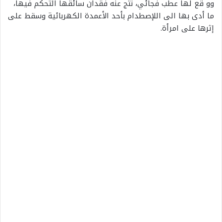
وو قع لها عطب فجائي، نتج عنه فقدان سائقها التحكم فيها،
ما أدى بها الى اللإصطدام بأحد الأعمدة الكهربائية وسقط على
إثرها على امرأة.