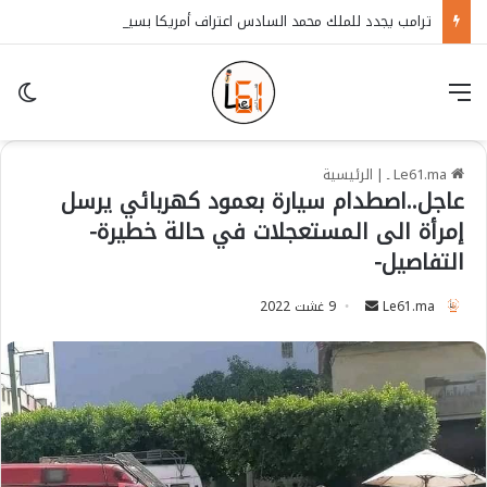
ترامب يجدد للملك محمد السادس اعتراف أمريكا بسيادة المغرب على الصحراء
قائمة
in
Le61.ma ـ
|
الرئيسية
عاجل..اصطدام سيارة بعمود كهربائي يرسل
إمرأة الى المستعجلات في حالة خطيرة-
التفاصيل-
Le61.ma
S
9 غشت 2022
e
n
d
a
n
e