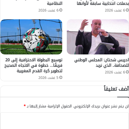
بحملات انتخابية سابقة لأوانها
النظامية
م
ج
ط
و
6 غشت 2026
6 غشت 2026
ا
ي
ع
ة
م
ل
ه
ط
ا
ق
ل
س
ج
ا
د
ل
ادريس شحتان: المجلس الوطني
توسيع البطولة الاحترافية إلى 20
ي
للصحافة.. الذي نريد
فريقًا… خطوة في الاتجاه الصحيح
ي
لتطوير كرة القدم المغربية
د
و
6 غشت 2026
ة
م
5 غشت 2026
ا
أضف تعليقاً
ل
أ
ر
لن يتم نشر عنوان بريدك الإلكتروني.
الحقول الإلزامية مشار إليها بـ
*
ب
ع
ا
ا
ل
ء