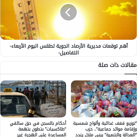
u
م
d
ت
a
و
B
ق
a
ع
y
ا
B
ت
e
أهم توقعات مديرية الأرصاد الجوية لطقس اليوم الأربعاء-
م
a
التفاصيل-
د
c
ي
مقالات ذات صلة
h
ر
a
ي
n
ة
d
ا
S
ل
p
أ
a
ر
ي
ص
ف
ا
ت
د
“توزيع قفف غذائية وألواح شمسية
أحكام بالسجن في حق سائقي
ت
وإقامة موائد جماعية”.. حزب
“طاكسيات” بتطون بتهمة
ا
“العدالة والتنمية” ببني ملال يندد
المساعدة على الهجرة غير
ح
ل