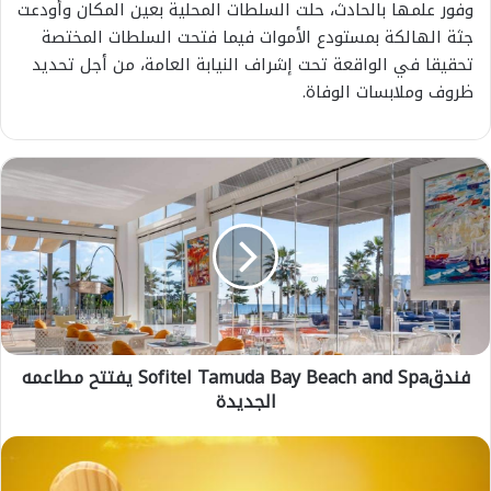
وفور علمها بالحادث، حلت السلطات المحلية بعين المكان وأودعت
جثة الهالكة بمستودع الأموات فيما فتحت السلطات المختصة
تحقيقا في الواقعة تحت إشراف النيابة العامة، من أجل تحديد
ظروف وملابسات الوفاة.
ف
ن
د
ق
S
o
f
i
t
فندقSofitel Tamuda Bay Beach and Spa يفتتح مطاعمه
e
الجديدة
l
T
a
أ
m
ه