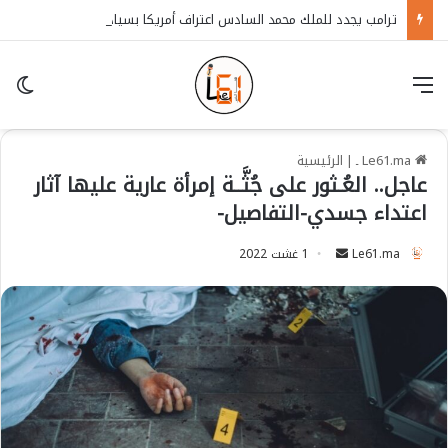
ترامب يجدد للملك محمد السادس اعتراف أمريكا بسيادة المغرب على الصحراء
قائمة
in
Le61.ma ـ
|
الرئيسية
عاجل.. العُـثور على جُثَّــة إمرأة عارية عليها آثار
اعتداء جسدي-التفاصيل-
Le61.ma
S
1 غشت 2022
e
n
d
a
n
e
m
a