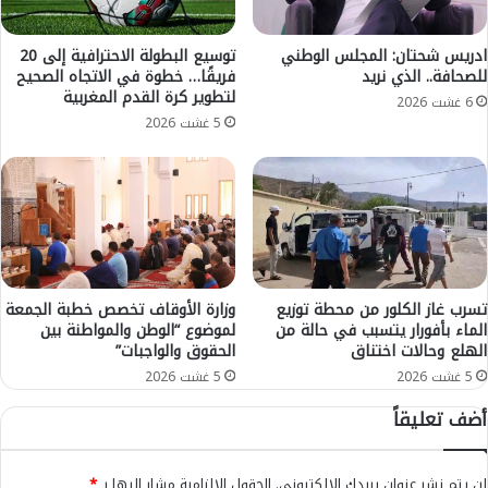
ا
ل
م
س
ع
ل
ادريس شحتان: المجلس الوطني
توسيع البطولة الاحترافية إلى 20
ن
للصحافة.. الذي نريد
فريقًا… خطوة في الاتجاه الصحيح
ا
لتطوير كرة القدم المغربية
م
ح
6 غشت 2026
ع
ه
5 غشت 2026
ت
ل
ق
ت
ل
و
ي
ق
و
ي
م
ف
ت
م
ا
ر
تسرب غاز الكلور من محطة توزيع
وزارة الأوقاف تخصص خطبة الجمعة
بَ
و
الماء بأفورار يتسبب في حالة من
لموضوع “الوطن والمواطنة بين
ع
الهلع وحالات اختناق
الحقوق والواجبات”
ج
ي
م
5 غشت 2026
5 غشت 2026
“
خ
أضف تعليقاً
ح
د
ر
ر
ا
ا
لن يتم نشر عنوان بريدك الإلكتروني.
الحقول الإلزامية مشار إليها بـ
*
ك