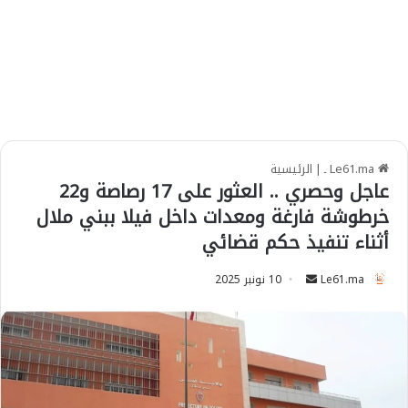
Le61.ma ـ
|
الرئيسية
عاجل وحصري .. العثور على 17 رصاصة و22
خرطوشة فارغة ومعدات داخل فيلا ببني ملال
أثناء تنفيذ حكم قضائي
Le61.ma
S
10 نونبر 2025
e
n
d
a
n