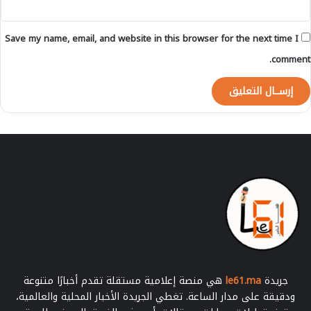
ـ
ـ
Save my name, email, and website in this browser for the next time I
د
ا
comment.
ء
خ
ط
ـ
.
ـ
ـ
ي
ر
ب
أ
و
ل
ا
د
جريدة
le61.ma
هي منصة إعلامية مستقلة تقدم أخبارًا متنوعة
ت
ودقيقة على مدار الساعة. تغطي الجريدة الأخبار المحلية والعالمية،
ا