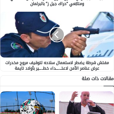
ومتابَعي “حراك جيل ز” بالبرلمان
و
د
ع
م
م
ف
ق
ت
ت
ش
ر
ش
ح
ر
ق
ط
ا
ة
ن
ي
و
مفتش شرطة يضطر لاستعمال سلاحه لتوقيف مروج مخدرات
ض
ن
عرض عناصر الأمن لاعتــ.ـــداء خطـ.ــير بأولاد تايمة
ط
ل
ر
مقالات ذات صلة
ل
ل
ع
ا
ف
س
و
ت
ا
ع
ل
م
ع
ا