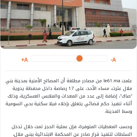
e
m
a
i
l
A+
A-
علمت le61.ma من مصادر مطلعة أن المصالح الأمنية بمدينة بني
ملال عثرت، مساء الأحد، على 17 رصاصة داخل محفظة يدوية
“صاك”، إضافة إلى عدد من المعدات والملابس العسكرية، وذلك
أثناء تنفيذ حكم قضائي يتعلق بإخلاء فيلا سكنية بحي السومية
وسط المدينة.
وحسب المعطيات المتوفرة، فإن عملية الحجز تمت خلال تدخل
السلطات لتنفيذ قرار صادر عن المحكمة الابتدائية ببني ملال،