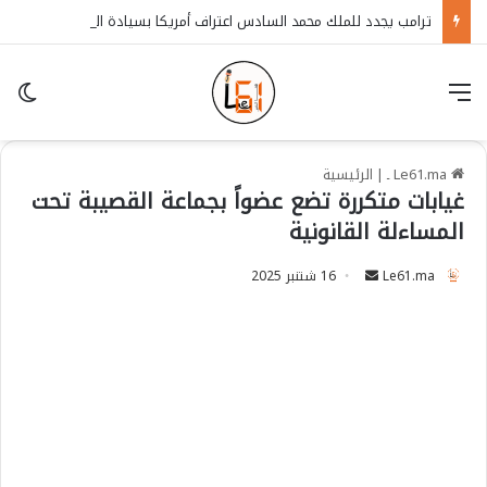
ترامب يجدد للملك محمد السادس اعتراف أمريكا بسيادة المغرب على الصحراء
قائمة
in
Le61.ma ـ
|
الرئيسية
غيابات متكررة تضع عضواً بجماعة القصيبة تحت
المساءلة القانونية
Le61.ma
S
16 شتنبر 2025
e
n
d
a
n
e
m
a