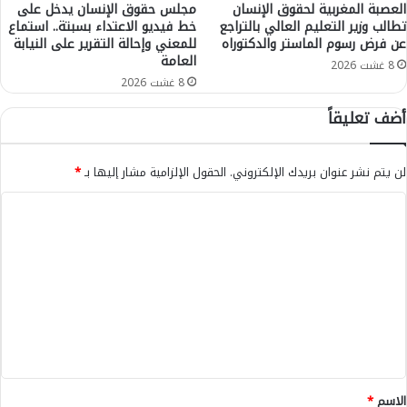
و
ز
العصبة المغربية لحقوق الإنسان
مجلس حقوق الإنسان يدخل على
ل
تطالب وزير التعليم العالي بالتراجع
خط فيديو الاعتداء بسبتة.. استماع
ي
عن فرض رسوم الماستر والدكتوراه
للمعني وإحالة التقرير على النيابة
ي
غ
العامة
ل
ب
8 غشت 2026
س
8 غشت 2026
إ
ي
ق
أضف تعليقاً
ن
ل
م
ي
ا
م
لن يتم نشر عنوان بريدك الإلكتروني.
الحقول الإلزامية مشار إليها بـ
*
ا
أ
ل
ز
ا
ج
ي
ل
ب
ل
ل
ا
ت
ل
ع
ل
ي
ق
*
الاسم
*