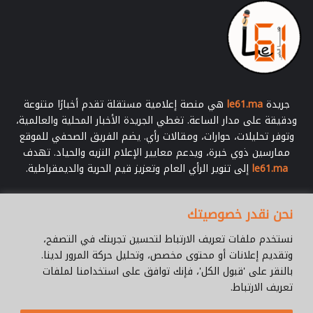
جريدة
le61.ma
هي منصة إعلامية مستقلة تقدم أخبارًا متنوعة
ودقيقة على مدار الساعة. تغطي الجريدة الأخبار المحلية والعالمية،
وتوفر تحليلات، حوارات، ومقالات رأي. يضم الفريق الصحفي للموقع
ممارسين ذوي خبرة، ويدعم معايير الإعلام النزيه والحياد. تهدف
le61.ma
إلى تنوير الرأي العام وتعزيز قيم الحرية والديمقراطية.
أدخل
نحن نقدر خصوصيتك
بريدك
الإلكتروني
نستخدم ملفات تعريف الارتباط لتحسين تجربتك في التصفح،
وتقديم إعلانات أو محتوى مخصص، وتحليل حركة المرور لدينا.
بالنقر على 'قبول الكل'، فإنك توافق على استخدامنا لملفات
تعريف الارتباط.
© جميع الحقوق محفوظة 2026 |
Le61.ma