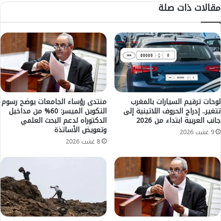
مقالات ذات صلة
ة
ف
ا
ا
ل
ل
ث
ه
ا
ن
ل
ي
ث
ح
ة
ت
م
ج
ن
ن
لوحات ترقيم السيارات بالمغرب
منتدى رؤساء الجامعات يوضح رسوم
ا
تتغير.. إدراج الحروف اللاتينية إلى
التكوين الميسر: 60% من مداخيل
ب
جانب العربية ابتداء من 2026
الدكتوراه لدعم البحث العلمي
ل
ج
وتعويض الأساتذة
م
م
9 غشت 2026
ه
8 غشت 2026
ا
ر
ع
ج
ة
ا
أ
ن
ي
ا
ت
ل
م
د
ا