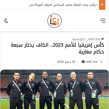
ترامب يجدد للملك محمد السادس اعتراف أمريكا بسيادة المغرب على الصحراء
قائمة
in
Le61.ma ـ
|
الرئيسية
كأس إفريقيا للأمم 2023.. الكاف يختار سبعة
حكام مغاربة
Le61.ma
S
23 دجنبر 2023
e
n
d
a
n
e
m
a