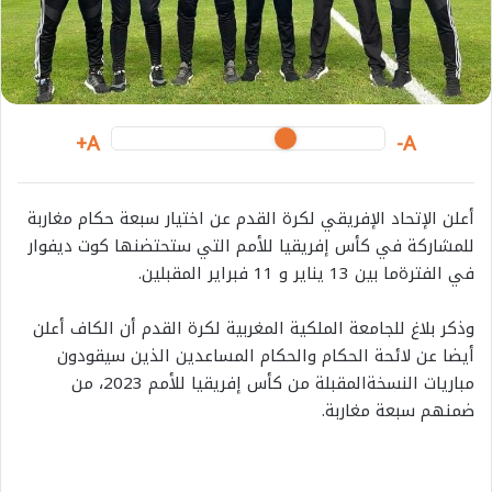
i
l
A+
A-
أعلن
الإتحاد
الإفريقي
لكرة
القدم
عن
اختيار
سبعة
حكام
مغاربة
للمشاركة
في
كأس
إفريقيا
للأمم
التي
ستحتضنها
كوت
ديفوار
في
الفترة
ما
بين
13
يناير
و
11
فبراير
المقبلين
.
وذكر
بلاغ
للجامعة
الملكية
المغربية
لكرة
القدم
أن
الكاف
أعلن
أيضا
عن
لائحة
الحكام
والحكام
المساعدين
الذين
سيقودون
مباريات
النسخة
المقبلة
من
كأس
إفريقيا
للأمم
2023
،
من
ضمنهم
سبعة
مغاربة
.