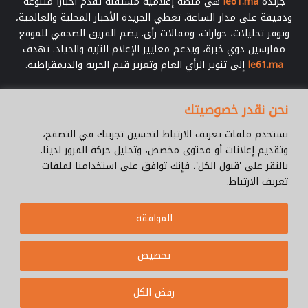
جريدة
le61.ma
هي منصة إعلامية مستقلة تقدم أخبارًا متنوعة
أ
ودقيقة على مدار الساعة. تغطي الجريدة الأخبار المحلية والعالمية،
ي
وتوفر تحليلات، حوارات، ومقالات رأي. يضم الفريق الصحفي للموقع
ا
ممارسين ذوي خبرة، ويدعم معايير الإعلام النزيه والحياد. تهدف
م
le61.ma
إلى تنوير الرأي العام وتعزيز قيم الحرية والديمقراطية.
ا
ل
م
أدخل
نحن نقدر خصوصيتك
ق
بريدك
ب
الإلكتروني
نستخدم ملفات تعريف الارتباط لتحسين تجربتك في التصفح،
ل
وتقديم إعلانات أو محتوى مخصص، وتحليل حركة المرور لدينا.
ة
بالنقر على 'قبول الكل'، فإنك توافق على استخدامنا لملفات
تعريف الارتباط.
© جميع الحقوق محفوظة 2026 |
Le61.ma
الموافقة
سياسة الخصوصية
فريق العمل
للإتصال
من نحن ؟
Cookie Policy
تخصيص
WhatsApp
YouTube
Facebook
رفض الكل