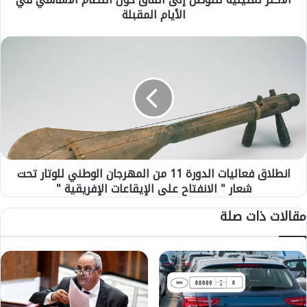
ل
الأيام المقبلة
إ
ر
ا
ا
ن
د
ط
ة
ل
ا
ا
ل
ق
م
ف
ش
ع
ت
ا
ر
انطلاق فعاليات الدورة 11 من المهرجان الوطني للوتار تحت
ل
ك
شعار " الانفتاح على الإيقاعات الإفريقية "
ي
ة
ا
مقالات ذات صلة
م
ت
ع
ا
ا
ل
ل
د
ن
و
ق
ر
ا
ة