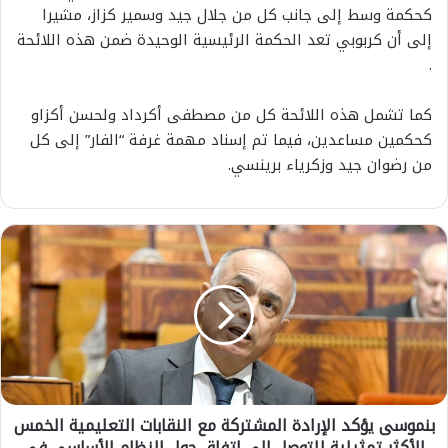
كحكمة
وسط
إلى
جانب
كل
من
جلال
جيد
وسمير
كزاز،
مشيرا
إلى
أن
كربوبي
تعد
الحكمة
الرئيسية
الوحيدة
ضمن
هذه
اللائحة
.
كما
تشمل
هذه
اللائحة
كل
من
مصطفى
أكرداد
ولحسن
أكزاو
كحكمين
مساعدين،
فيما
تم
إسناد
مهمة
غرفة
“
الفار
”
إلى
كل
من
رضوان
جيد
و
زكرياء
برينسي
.
ب
ن
م
و
س
ى
ي
ؤ
ك
بنموسى يؤكد الإرادة المشتركة مع النقابات التعليمية الخمس
د
الأكثر تمثيلية للتوصل إلى اتفاق حول النظام الأساسي في
ا