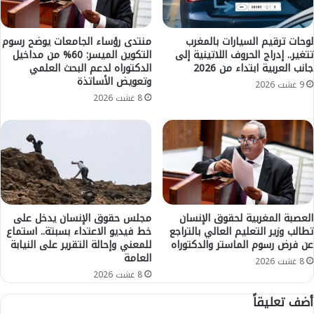
ب
1
ا
1
ت
م
لوحات ترقيم السيارات بالمغرب
منتدى رؤساء الجامعات يوضح رسوم
ا
تتغير.. إدراج الحروف اللاتينية إلى
التكوين الميسر: 60% من مداخيل
ن
ل
جانب العربية ابتداء من 2026
الدكتوراه لدعم البحث العلمي
ا
وتعويض الأساتذة
ت
ل
9 غشت 2026
ع
م
8 غشت 2026
ل
ه
ي
ر
م
ج
ي
ا
ة
ن
ا
ا
ل
ل
خ
و
العصبة المغربية لحقوق الإنسان
مجلس حقوق الإنسان يدخل على
م
تطالب وزير التعليم العالي بالتراجع
خط فيديو الاعتداء بسبتة.. استماع
ط
س
عن فرض رسوم الماستر والدكتوراه
للمعني وإحالة التقرير على النيابة
ن
العامة
ا
ي
8 غشت 2026
ل
ل
8 غشت 2026
أ
ل
أضف تعليقاً
ك
و