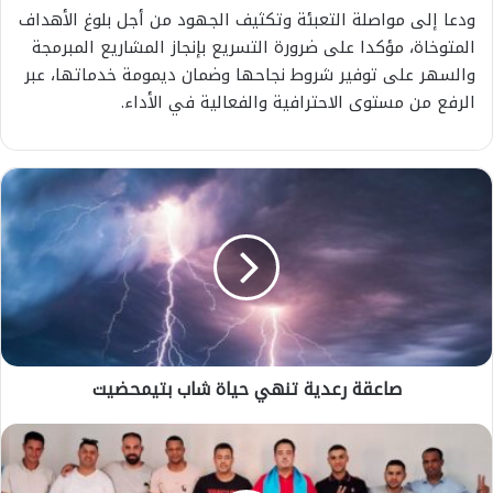
ودعا إلى مواصلة التعبئة وتكثيف الجهود من أجل بلوغ الأهداف
المتوخاة، مؤكدا على ضرورة التسريع بإنجاز المشاريع المبرمجة
والسهر على توفير شروط نجاحها وضمان ديمومة خدماتها، عبر
الرفع من مستوى الاحترافية والفعالية في الأداء.
ص
ا
ع
ق
ة
ر
ع
د
ي
صاعقة رعدية تنهي حياة شاب بتيمحضيت
ة
ت
ن
ع
ه
م
ي
ا