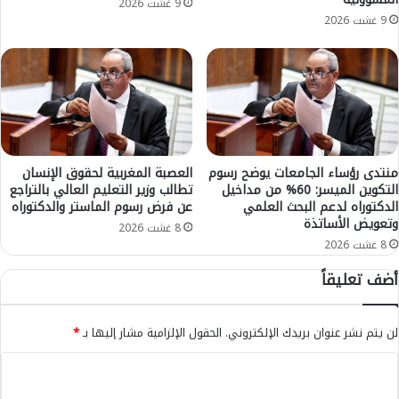
ل
9 غشت 2026
ي
9 غشت 2026
ل
ت
ح
ق
و
ن
ب
ا
منتدى رؤساء الجامعات يوضح رسوم
العصبة المغربية لحقوق الإنسان
التكوين الميسر: 60% من مداخيل
تطالب وزير التعليم العالي بالتراجع
ل
الدكتوراه لدعم البحث العلمي
عن فرض رسوم الماستر والدكتوراه
ا
وتعويض الأساتذة
ت
8 غشت 2026
ح
8 غشت 2026
ا
أضف تعليقاً
د
ا
ل
لن يتم نشر عنوان بريدك الإلكتروني.
الحقول الإلزامية مشار إليها بـ
*
م
غ
ا
ر
ل
ب