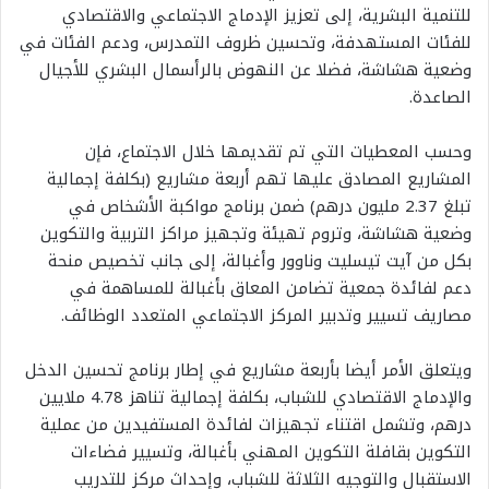
للتنمية البشرية، إلى تعزيز الإدماج الاجتماعي والاقتصادي
للفئات المستهدفة، وتحسين ظروف التمدرس، ودعم الفئات في
وضعية هشاشة، فضلا عن النهوض بالرأسمال البشري للأجيال
الصاعدة.
وحسب المعطيات التي تم تقديمها خلال الاجتماع، فإن
المشاريع المصادق عليها تهم أربعة مشاريع (بكلفة إجمالية
تبلغ 2.37 مليون درهم) ضمن برنامج مواكبة الأشخاص في
وضعية هشاشة، وتروم تهيئة وتجهيز مراكز التربية والتكوين
بكل من آيت تيسليت وناوور وأغبالة، إلى جانب تخصيص منحة
دعم لفائدة جمعية تضامن المعاق بأغبالة للمساهمة في
مصاريف تسيير وتدبير المركز الاجتماعي المتعدد الوظائف.
ويتعلق الأمر أيضا بأربعة مشاريع في إطار برنامج تحسين الدخل
والإدماج الاقتصادي للشباب، بكلفة إجمالية تناهز 4.78 ملايين
درهم، وتشمل اقتناء تجهيزات لفائدة المستفيدين من عملية
التكوين بقافلة التكوين المهني بأغبالة، وتسيير فضاءات
الاستقبال والتوجيه الثلاثة للشباب، وإحداث مركز للتدريب