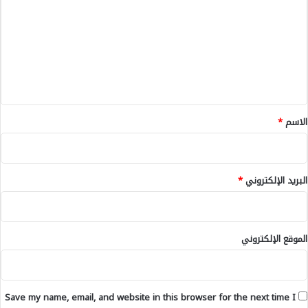
ي
ت
ل
ع
ل
ش
ل
غ
ي
ل
ق
و
ي
*
الاسم
*
ج
د
د
و
البريد الإلكتروني
*
ن
م
ك
ت
الموقع الإلكتروني
ب
ه
م
ا
Save my name, email, and website in this browser for the next time I
ل