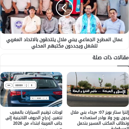
ح
ل
ي
ا
ا
ل
ة
م
ش
ط
ا
ر
عمال المطرح الجماعي ببني ملال يلتحقون بالاتحاد المغربي
ب
ح
ب
للشغل ويجددون مكتبهم المحلي
ا
ت
ل
مقالات ذات صلة
ي
ج
م
م
ح
ا
ض
ع
ي
ي
ت
ب
ب
ن
ي
م
إلترا ستار بويز 07: «رجاء بني ملال
لوحات ترقيم السيارات بالمغرب
بدون روح ولا بوادر استعداد»
تتغير.. إدراج الحروف اللاتينية إلى
ل
وتطالب المكتب المسير بتحمل
جانب العربية ابتداء من 2026
ا
المسؤولية