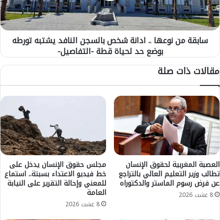
ا
ن
ق
ن
ط
و
ا
سابقة من نوعها .. ادانة شخص بالسجن النافد يشتبه تورطه
ع
ت
بوضع حد لحياة قطة -التفاصيل-
ه
ا
ا
مقالات ذات صلة
ل
.
م
.
ط
ا
ر
د
ي
ا
ة
ن
ا
ة
ل
ش
أ
خ
خ
ص
العصبة المغربية لحقوق الإنسان
مجلس حقوق الإنسان يدخل على
ي
تطالب وزير التعليم العالي بالتراجع
خط فيديو الاعتداء بسبتة.. استماع
ب
عن فرض رسوم الماستر والدكتوراه
للمعني وإحالة التقرير على النيابة
ر
ا
العامة
ة
ل
8 غشت 2026
ك
س
8 غشت 2026
ا
ج