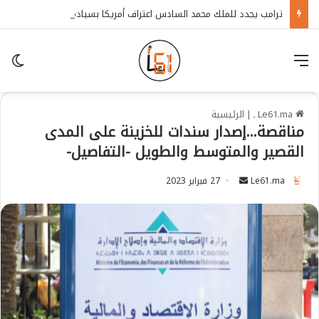
ترامب يجدد للملك محمد السادس اعتراف أمريكا بسيادة المغرب على الصحراء
قائمة
in
Le61.ma ـ
|
الرئيسية
مناقصة…إصدار سندات للخزينة على المدى
القصير والمتوسط والطويل -التفاصيل-
Le61.ma
S
27 فبراير 2023
e
n
d
a
n
e
m
a