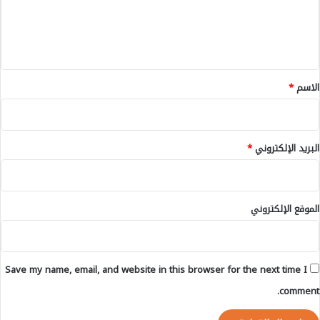
ص
ح
ي
د
ل
ل
ل
ي
و
ح
ا
ق
ي
ل
ا
*
الاسم
*
م
ة
ر
ق
ا
ط
ع
ة
البريد الإلكتروني
*
ي
-
ا
ل
ت
الموقع الإلكتروني
ف
ا
ص
ي
Save my name, email, and website in this browser for the next time I
ل
-
comment.