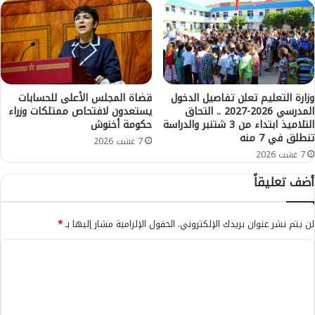
ن
ن
ل
ا
ه
ل
ا
ن
أ
ا
ث
ف
ر
د
وزارة التعليم تعلن تفاصيل الدخول
قضاة المجلس الأعلى للحسابات
إ
المدرسي 2026-2027 .. التحاق
يستعدون لافتحاص ممتلكات وزراء
ي
التلاميذ ابتداء من 3 شتنبر والدراسة
حكومة أخنوش
ي
ش
تنطلق في 7 منه
ج
ت
7 غشت 2026
ا
ب
7 غشت 2026
ب
ه
أضف تعليقاً
ي
ت
ع
و
ل
ر
لن يتم نشر عنوان بريدك الإلكتروني.
الحقول الإلزامية مشار إليها بـ
*
ى
ط
ا
ه
ا
ل
ب
ل
م
و
ح
ض
ت
ا
ع
ع