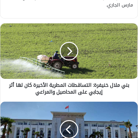
مارس الجاري.
ب
ن
ي
م
ل
ا
ل
خ
ن
بني ملال خنيفرة: التساقطات المطرية الأخيرة كان لها أثر
ي
إيجابي على المحاصيل والمراعي
ف
ر
ة
س
:
ا
ا
ب
ل
ق
ت
ة
س
م