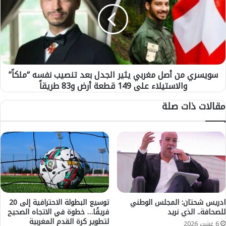
ي
ف
س
ط
ر
ا
ي
ل
م
ب
ن
ف
أ
ق
سويسري من أصل مغربي يثير الجدل بعد تنصيب نفسه “ملكاً”
ص
ط
والاستيلاء على 149 قطعة أرض و83 طريقاً
ل
ي
م
مقالات ذات صلة
س
غ
ت
ر
ف
ب
ي
ي
د
ي
و
ث
ن
ي
م
ر
ن
ا
ا
ل
ادريس شحتان: المجلس الوطني
توسيع البطولة الاحترافية إلى 20
ل
للصحافة.. الذي نريد
فريقًا… خطوة في الاتجاه الصحيح
ج
لتطوير كرة القدم المغربية
م
د
6 غشت 2026