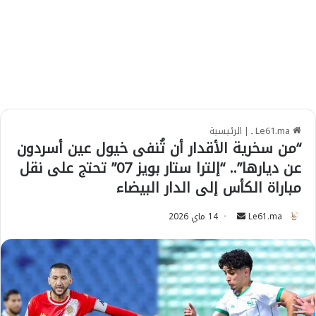
Le61.ma ـ
|
الرئيسية
“من سخرية الأقدار أن تُنفى خيول عين أسردون
عن ديارها”.. “إلترا ستار بويز 07” تحتج على نقل
مباراة الكأس إلى الدار البيضاء
Le61.ma
S
14 ماي 2026
e
n
d
a
n