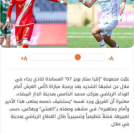
e
m
a
i
l
A+
A-
عبّرت مجموعة “إلترا ستار بويز 07” المساندة لنادي رجاء بني
ملال عن غضبها الشديد بعد برمجة مباراة كأس العرش أمام
الوداد الرياضي بمركب محمد الخامس بمدينة الدار البيضاء،
معتبرة أن الفريق وجد نفسه “يستضيف خصمه بملعب هذا الأخير
وأمام جماهيره”، في مشهد وصفته بـ”العبثي” ويعكس، حسب
تعبيرها، فشلاً تنظيمياً وتسييرياً طال القطاع الرياضي بمدينة
بني ملال.