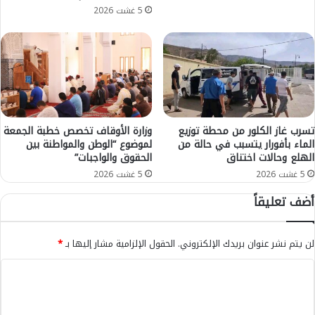
ن
ل
5 غشت 2026
ح
ب
ة
ع
م
د
ق
ت
ا
ن
ب
ص
ل
ي
أ
ب
تسرب غاز الكلور من محطة توزيع
وزارة الأوقاف تخصص خطبة الجمعة
ز
ن
الماء بأفورار يتسبب في حالة من
لموضوع “الوطن والمواطنة بين
ي
الهلع وحالات اختناق
الحقوق والواجبات”
ف
د
س
5 غشت 2026
5 غشت 2026
م
ه
أضف تعليقاً
ن
“
م
م
ل
ل
لن يتم نشر عنوان بريدك الإلكتروني.
الحقول الإلزامية مشار إليها بـ
*
ي
ك
و
اً
ا
ن
”
و
ل
و
3
ا
ت