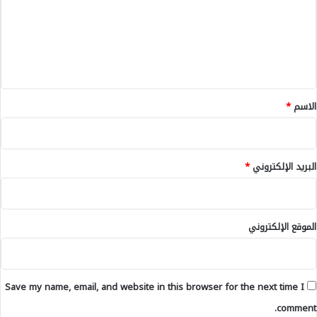
0
ل
ع
0
ا
أ
س
ل
ل
ت
ي
ف
ي
ج
ل
ق
ا
ا
*
الاسم
*
م
ء
ع
ع
ي
ل
ب
ى
البريد الإلكتروني
*
ا
1
ل
4
م
9
غ
ق
ر
الموقع الإلكتروني
ط
ب
ع
ة
أ
Save my name, email, and website in this browser for the next time I
ر
ض
comment.