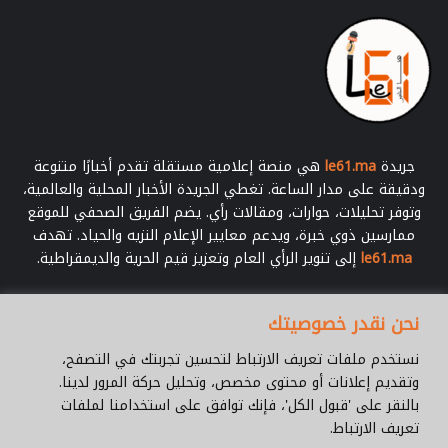
ي
م
م
ق
ض
ا
ئ
ي
جريدة
le61.ma
هي منصة إعلامية مستقلة تقدم أخبارًا متنوعة
ودقيقة على مدار الساعة. تغطي الجريدة الأخبار المحلية والعالمية،
وتوفر تحليلات، حوارات، ومقالات رأي. يضم الفريق الصحفي للموقع
ممارسين ذوي خبرة، ويدعم معايير الإعلام النزيه والحياد. تهدف
le61.ma
إلى تنوير الرأي العام وتعزيز قيم الحرية والديمقراطية.
أدخل
نحن نقدر خصوصيتك
بريدك
الإلكتروني
نستخدم ملفات تعريف الارتباط لتحسين تجربتك في التصفح،
وتقديم إعلانات أو محتوى مخصص، وتحليل حركة المرور لدينا.
بالنقر على 'قبول الكل'، فإنك توافق على استخدامنا لملفات
تعريف الارتباط.