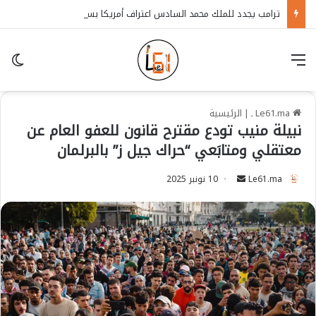
ترامب يجدد للملك محمد السادس اعتراف أمريكا بسيادة المغرب على الصحراء
قائمة
in
Le61.ma ـ
|
الرئيسية
نبيلة منيب تودع مقترح قانون للعفو العام عن
معتقلي ومتابَعي “حراك جيل ز” بالبرلمان
Le61.ma
S
10 نونبر 2025
e
n
d
a
n
e
m
a