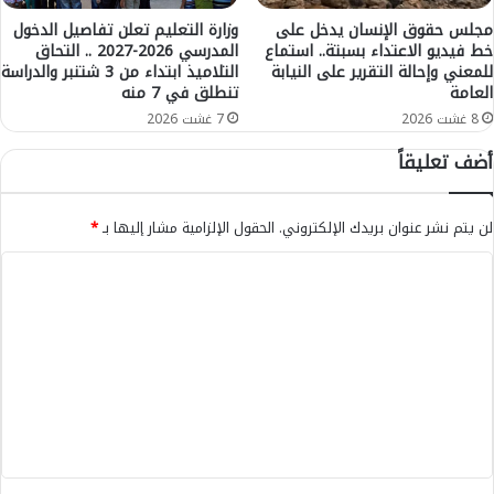
ة
ط
ع
و
مجلس حقوق الإنسان يدخل على
وزارة التعليم تعلن تفاصيل الدخول
ل
خط فيديو الاعتداء بسبتة.. استماع
المدرسي 2026-2027 .. التحاق
ش
للمعني وإحالة التقرير على النيابة
التلاميذ ابتداء من 3 شتنبر والدراسة
ى
ة
العامة
تنطلق في 7 منه
د
ف
ع
ا
8 غشت 2026
7 غشت 2026
م
ر
أضف تعليقاً
م
غ
ا
ة
ل
و
لن يتم نشر عنوان بريدك الإلكتروني.
الحقول الإلزامية مشار إليها بـ
*
ي
م
ل
ع
ا
ف
د
ل
ر
ا
ي
ت
ت
ق
د
ع
ر
ا
ج
خ
ل
ا
ل
ي
ء
ف
ب
ق
ي
ن
ل