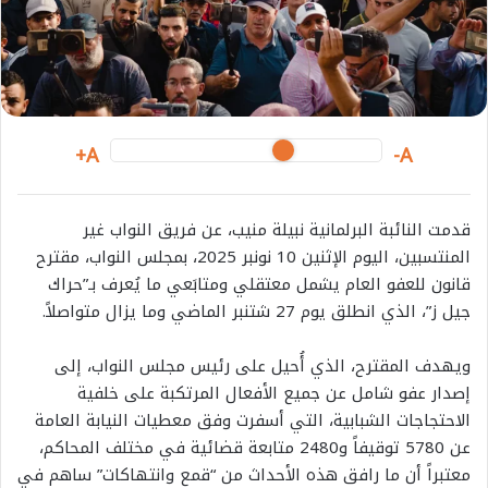
i
l
A+
A-
قدمت النائبة البرلمانية نبيلة منيب، عن فريق النواب غير
المنتسبين، اليوم الإثنين 10 نونبر 2025، بمجلس النواب، مقترح
قانون للعفو العام يشمل معتقلي ومتابَعي ما يُعرف بـ”حراك
جيل ز”، الذي انطلق يوم 27 شتنبر الماضي وما يزال متواصلاً.
ويهدف المقترح، الذي أُحيل على رئيس مجلس النواب، إلى
إصدار عفو شامل عن جميع الأفعال المرتكبة على خلفية
الاحتجاجات الشبابية، التي أسفرت وفق معطيات النيابة العامة
عن 5780 توقيفاً و2480 متابعة قضائية في مختلف المحاكم،
معتبراً أن ما رافق هذه الأحداث من “قمع وانتهاكات” ساهم في