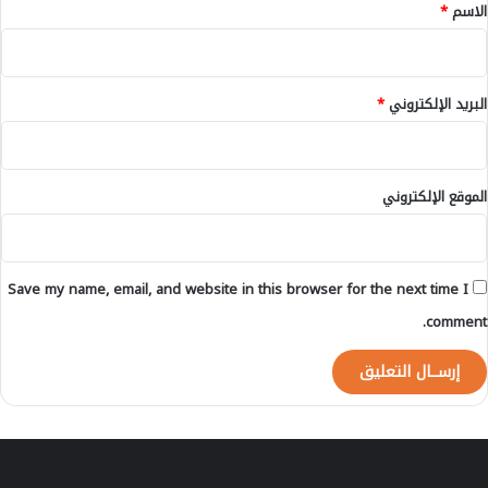
*
الاسم
*
ي
ا
م
ب
ل
ب
ا
ن
البريد الإلكتروني
*
ل
ي
ق
م
ي
ل
م
ا
الموقع الإلكتروني
ت
ل
ه
أ
2
ث
5
ن
Save my name, email, and website in this browser for the next time I
0
ا
م
ء
comment.
ل
ت
ي
ن
و
ف
ن
ي
س
ذ
ن
ح
ت
ك