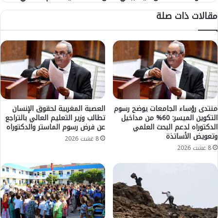
ث
ا
مقالات ذات صلة
ن
ل
ا
ع
ئ
ث
ي
و
ة
ر
ا
ع
ل
ل
ا
ى
ر
1
ب
7
منتدى رؤساء الجامعات يوضح رسوم
العصبة المغربية لحقوق الإنسان
ع
التكوين الميسر: 60% من مداخيل
تطالب وزير التعليم العالي بالتراجع
ر
الدكتوراه لدعم البحث العلمي
عن فرض رسوم الماستر والدكتوراه
ا
ص
وتعويض الأساتذة
ء
ا
8 غشت 2026
ل
ص
8 غشت 2026
ل
ة
م
و
ص
2
ا
2
د
خ
ق
ر