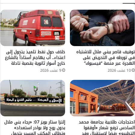
ا
ل
ل
ا
ف
ل
ا
إ
س
ل
ي
ى
ي
ق
ت
س
و
توقيف قاصر ببني ملال للاشتباه
خلاف حول نقط تلميذ يتحول إلى
م
ج
في تورطه في التحريض على
اعتداء.. أب يهاجم أستاذاً بالشارع
ا
الهجرة عبر منصة “فيسبوك”
خارج أسوار ثانوية بقصبة تادلة
ر
ل
س
10 غشت 2026
9 غشت 2026
ه
م
و
ي
ا
ا
ة
ب
ب
ا
ع
ل
د
ب
ا
ط
احتجاجات طلابية بجامعة محمد
إلترا ستار بويز 07: «رجاء بني ملال
ل
و
السادس ترفع شعار «أوقفوا
بدون روح ولا بوادر استعداد»
ت
ل
التطبيع» رفضا لاستقبال وفد
وتطالب المكتب المسير بتحمل