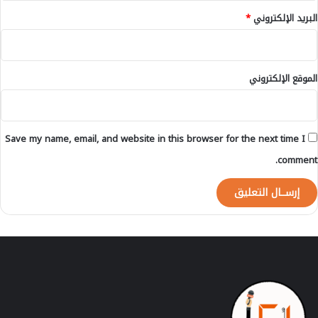
ل
البريد الإلكتروني
*
ا
ل
ي
و
الموقع الإلكتروني
د
ع
ا
ل
Save my name, email, and website in this browser for the next time I
ق
س
comment.
م
ا
ل
ا
ح
ت
ر
ا
ف
ي