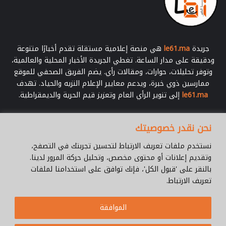
ا
ل
ث
ا
ن
جريدة
le61.ma
هي منصة إعلامية مستقلة تقدم أخبارًا متنوعة
ي
ودقيقة على مدار الساعة. تغطي الجريدة الأخبار المحلية والعالمية،
ر
وتوفر تحليلات، حوارات، ومقالات رأي. يضم الفريق الصحفي للموقع
ف
ممارسين ذوي خبرة، ويدعم معايير الإعلام النزيه والحياد. تهدف
ق
le61.ma
إلى تنوير الرأي العام وتعزيز قيم الحرية والديمقراطية.
ة
ا
ل
أدخل
نحن نقدر خصوصيتك
ر
بريدك
ا
الإلكتروني
نستخدم ملفات تعريف الارتباط لتحسين تجربتك في التصفح،
س
وتقديم إعلانات أو محتوى مخصص، وتحليل حركة المرور لدينا.
ي
بالنقر على 'قبول الكل'، فإنك توافق على استخدامنا لملفات
ن
تعريف الارتباط.
غ
ا
© جميع الحقوق محفوظة 2026 |
Le61.ma
ل
الموافقة
ر
سياسة الخصوصية
فريق العمل
للإتصال
من نحن ؟
Cookie Policy
ي