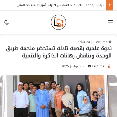
ترامب يجدد للملك محمد السادس اعتراف أمريكا بسيادة المغرب على الصحراء
قائمة
in
Le61.ma ـ
|
24 ساعة
ندوة علمية بقصبة تادلة تستحضر ملحمة طريق
الوحدة وتناقش رهانات الذاكرة والتنمية
Le61.ma
S
5 يوليوز 2026
e
n
d
a
n
e
m
a