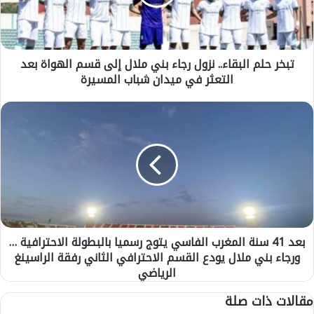
ل
م
ا
ل
تبخر حلم البقاء.. نزول رجاء بني ملال إلى قسم الهواة بعد
ب
التعثر في ميدان شباب المسيرة
ق
ا
ء
ب
.
ع
.
د
ن
4
ز
1
و
س
ل
ن
ر
ة
ج
ا
ا
بعد 41 سنة المغرب الفاسي يتوج رسميا بالبطولة الاحترافية …
ل
ء
ورجاء بني ملال يودع القسم الاحترافي الثاني رفقة الراسينغ
م
ب
غ
الرياضي
ن
ر
مقالات ذات صلة
ي
ب
م