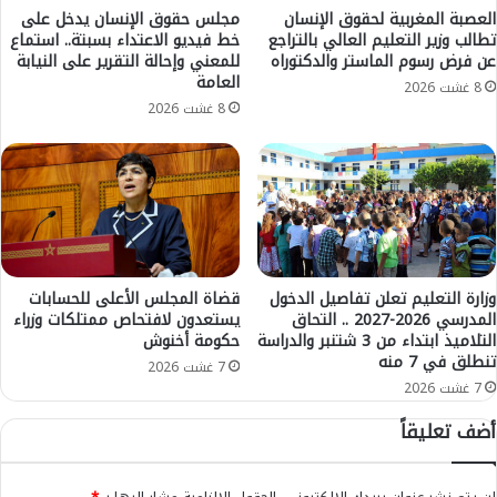
ا
م
العصبة المغربية لحقوق الإنسان
مجلس حقوق الإنسان يدخل على
ر
تطالب وزير التعليم العالي بالتراجع
خط فيديو الاعتداء بسبتة.. استماع
ا
عن فرض رسوم الماستر والدكتوراه
للمعني وإحالة التقرير على النيابة
و
ع
العامة
ز
ة
8 غشت 2026
خ
ا
8 غشت 2026
ا
ل
ت
ش
ر
م
ع
ا
د
ع
ي
ي
ة
ة
م
و
وزارة التعليم تعلن تفاصيل الدخول
قضاة المجلس الأعلى للحسابات
ر
المدرسي 2026-2027 .. التحاق
يستعدون لافتحاص ممتلكات وزراء
و
التلاميذ ابتداء من 3 شتنبر والدراسة
حكومة أخنوش
ت
س
تنطلق في 7 منه
ق
ي
7 غشت 2026
ب
ط
7 غشت 2026
ة
ا
أضف تعليقاً
ب
ل
ه
س
ذ
ج