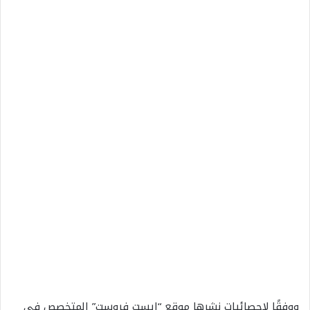
ووفقًا لإحصائيات نشرها موقع “ايست فروست” المتخصص في