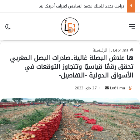
ترامب يجدد للملك محمد السادس اعتراف أمريكا بسيادة المغرب على الصحراء
قائمة
in
Le61.ma ـ
|
الرئيسية
ها علاش البصلة غالية..صادرات البصل المغربي
تحقق رقمًا قياسيًا وتتجاوز التوقعات في
الأسواق الدولية -التفاصيل-
Le61.ma
S
27 ماي 2023
e
n
d
a
n
e