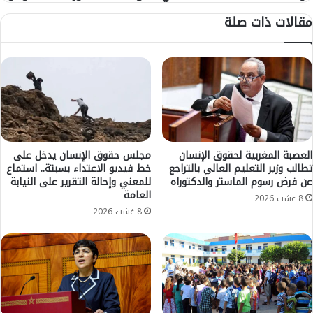
ت
ا
مقالات ذات صلة
د
ل
ل
د
ا
ك
ل
ت
ي
و
ل
ر
ل
ا
أ
ل
ث
ي
م
ن
العصبة المغربية لحقوق الإنسان
مجلس حقوق الإنسان يدخل على
ا
تطالب وزير التعليم العالي بالتراجع
خط فيديو الاعتداء بسبتة.. استماع
ص
عن فرض رسوم الماستر والدكتوراه
للمعني وإحالة التقرير على النيابة
ن
ل
العامة
ع
ي
8 غشت 2026
ن
ك
8 غشت 2026
د
م
ا
ا
ل
ل
ا
م
س
د
ت
ي