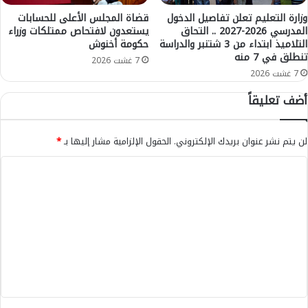
ه
ر
ل
ج
وزارة التعليم تعلن تفاصيل الدخول
قضاة المجلس الأعلى للحسابات
ا
المدرسي 2026-2027 .. التحاق
يستعدون لافتحاص ممتلكات وزراء
ه
التلاميذ ابتداء من 3 شتنبر والدراسة
حكومة أخنوش
ك
و
تنطلق في 7 منه
ب
ي
7 غشت 2026
ن
ل
7 غشت 2026
س
ل
أضف تعليقاً
ب
ص
ة
ح
2
ة
لن يتم نشر عنوان بريدك الإلكتروني.
الحقول الإلزامية مشار إليها بـ
*
,
و
5
ا
ا
ف
ل
ل
ي
ح
ا
م
ت
ل
ا
ع
م
ي
ا
ة
ل
ئ
ا
ي
ة
ل
ب
ق
ا
ر
ج