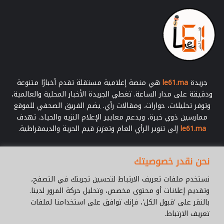
ل
ل
د
ك
ت
و
ر
أ
جريدة
le61.ma
هي منصة إعلامية مستقلة تقدم أخبارًا متنوعة
ح
ودقيقة على مدار الساعة. تغطي الجريدة الأخبار المحلية والعالمية،
م
وتوفر تحليلات، حوارات، ومقالات رأي. يضم الفريق الصحفي للموقع
د
ممارسين ذوي خبرة، ويدعم معايير الإعلام النزيه والحياد. تهدف
ا
le61.ma
إلى تنوير الرأي العام وتعزيز قيم الحرية والديمقراطية.
ل
د
و
أدخل
نحن نقدر خصوصيتك
ه
بريدك
و
الإلكتروني
نستخدم ملفات تعريف الارتباط لتحسين تجربتك في التصفح،
وتقديم إعلانات أو محتوى مخصص، وتحليل حركة المرور لدينا.
بالنقر على 'قبول الكل'، فإنك توافق على استخدامنا لملفات
تعريف الارتباط.