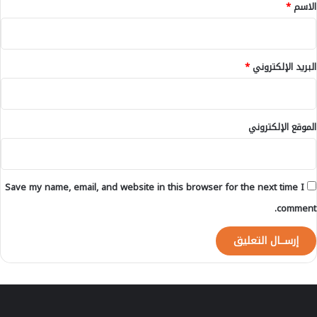
*
الاسم
*
س
ت
م
م
ش
ا
ه
ع
البريد الإلكتروني
*
ر
ي
ش
ة
ت
ب
ن
ج
الموقع الإلكتروني
ب
ه
ر
ة
2
ب
0
ن
Save my name, email, and website in this browser for the next time I
2
ي
3
م
comment.
ل
ا
ل
خ
ل
فً
ا