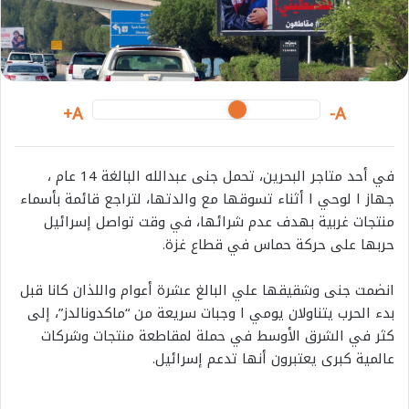
i
l
A+
A-
في أحد متاجر البحرين، تحمل جنى عبدالله البالغة 14 عام ،
جهاز ا لوحي ا أثناء تسوقها مع والدتها، لتراجع قائمة بأسماء
منتجات غربية بهدف عدم شرائها، في وقت تواصل إسرائيل
حربها على حركة حماس في قطاع غزة.
انضمت جنى وشقيقها علي البالغ عشرة أعوام واللذان كانا قبل
بدء الحرب يتناولان يومي ا وجبات سريعة من “ماكدونالدز”، إلى
كثر في الشرق الأوسط في حملة لمقاطعة منتجات وشركات
عالمية كبرى يعتبرون أنها تدعم إسرائيل.