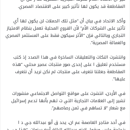
المقاطعة قد يكون لها تأثير كبير على الاقتصاد المصري.
وأكد الاتحاد في بيان أن “مثل تلك الحملات لن يكون لها أي
تأثير على الشركات الأم” لأن الفروع المحلية تعمل بنظام الامتياز
التجاري وبالتالي فإن “الأثر سيكون فقط على المستثمر المصري
والعمالة المصرية”.
وانتشرت النكات والتعليقات الساخرة في هذا الصدد إذ كتب
مستخدم تعليق ا على إحدى صور منتجات عصير محلي، “هذه
المقاطعة جعلتنا نتعرف على منتجات لم نكن نريد أن نتعرف
عليها”.
في الأردن، انتشرت على مواقع التواصل الاجتماعي منشورات
تشير إلى العلامات التجارية التي ت تهم بأنها تدعم إسرائيل
مع شعار “لا تساهم في ثمن رصاصهم”.
في أحد متاجر العاصمة عم ان، يحد ق أبو عبدالله جي د ا
بزجاجة حليب. ويقول لابنه عبدالله البالغ أربع سنوات، “هذا جي د،