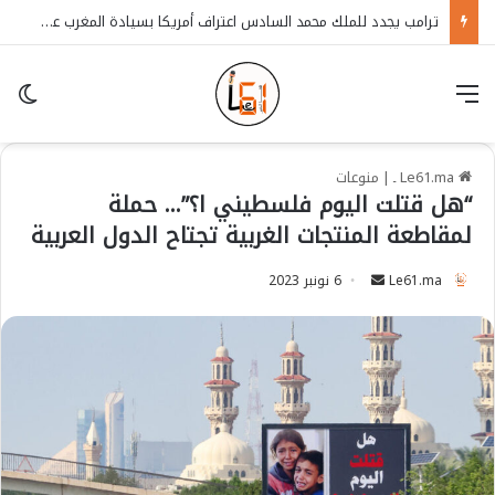
ترامب يجدد للملك محمد السادس اعتراف أمريكا بسيادة المغرب على الصحراء
قائمة
in
Le61.ma ـ
|
منوعات
“هل قتلت اليوم فلسطيني ا؟”… حملة
لمقاطعة المنتجات الغربية تجتاح الدول العربية
Le61.ma
S
6 نونبر 2023
e
n
d
a
n
e
m
a