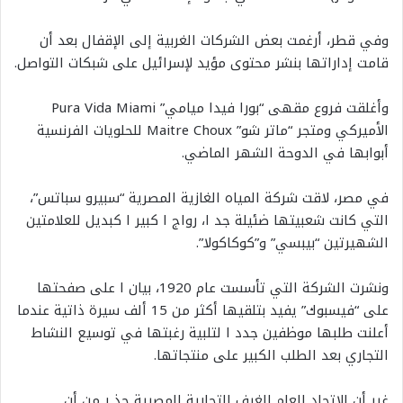
وفي قطر، أرغمت بعض الشركات الغربية إلى الإقفال بعد أن
قامت إداراتها بنشر محتوى مؤيد لإسرائيل على شبكات التواصل.
وأغلقت فروع مقهى “بورا فيدا ميامي” Pura Vida Miami
الأميركي ومتجر “ماتر شو” Maitre Choux للحلويات الفرنسية
أبوابها في الدوحة الشهر الماضي.
في مصر، لاقت شركة المياه الغازية المصرية “سبيرو سباتس”،
التي كانت شعبيتها ضئيلة جد ا، رواج ا كبير ا كبديل للعلامتين
الشهيرتين “بيبسي” و”كوكاكولا”.
ونشرت الشركة التي تأسست عام 1920، بيان ا على صفحتها
على “فيسبوك” يفيد بتلقيها أكثر من 15 ألف سيرة ذاتية عندما
أعلنت طلبها موظفين جدد ا لتلبية رغبتها في توسيع النشاط
التجاري بعد الطلب الكبير على منتجاتها.
غير أن الاتحاد العام للغرف التجارية المصرية حذ ر من أن