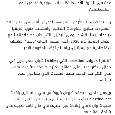
عدة في الشرق الأوسط تظاهرات أسبوعية تضامن ا مع
الفلسطينيين.
واستدعت تركيا والأردن سفيريهما لدى تل أبيب، في حين أعلنت
السعودية تعليق مفاوضات التطبيع. واستدعت جنوب إفريقيا
دبلوماسييها للتشاور. وفي البحرين التي طب عت علاقاتها مع
الدولة العربية عام 2020، أعلن مجلس النواب “وقف” العلاقات
الاقتصادية مع إسرائيل، بينما لم تؤكد الحكومة الأمر.
تنتشر الدعوات للمقاطعة، التي يطلقها شباب متمر سون في
مجال التكنولوجيا، على مواقع إلكترونية مخصصة وتطبيقات
على الهواتف الذكية تحدد المنتجات التي يطالبون بعدم
شرائها.
ويعمل ملحق لمتصفح “غوغل كروم” س م ي “بالستاين باكت”
PalestinePact (أو ما ترجمته ميثاق فلسطين)، على إخفاء
منتجات واردة في إعلانات عبر الإنترنت في حال كانت مدرجة على
قائمة المقاطعة.