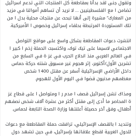
وتقول جنى لقد بدأنا بمقاطعة كل المنتجات التي تدعم اسرائيل
تضامن ا مع الفلسطينيين … لا نريد أن تساهم أموالنا في مزيد
من المعارك” مشيرة إلى أنها تبحث عن منتجات محلية بدل ا من
تلك المستوردة المرتبطة بحلفاء إسرائيل وخصوص ا الأميركية.
انتشرت دعوات المقاطعة بشكل واسع على مواقع التواصل
الاجتماعي لاسيما على تيك توك، واكتسبت الحملة زخم ا كبير ا
في العالم العربي منذ اندلاع الحرب في غز ة في السابع من
تشرين الأول/أكتوبر، إثر هجوم غير مسبوق شنته حركة حماس
داخل الأراضي الإسرائيلية أسفر عن مقتل 1400 شخص
معظمهم مدنيون قضوا في اليوم الأول للهجوم.
ومذاك تشن إسرائيل قصف ا مدم ر ا ومتواصل ا على قطاع غز
ة المحاصر ما أدى إلى مقتل أكثر من عشرة آلاف شخص نصفهم
أطفال، وفق آخر حصيلة أعلنتها وزارة الصحة التابعة لحماس.
وتنديد ا بالقصف الإسرائيلي، ترافقت حملة المقاطعة مع دعوات
للدول العربية لقطع علاقاتها بإسرائيل، في حين تشهد دول