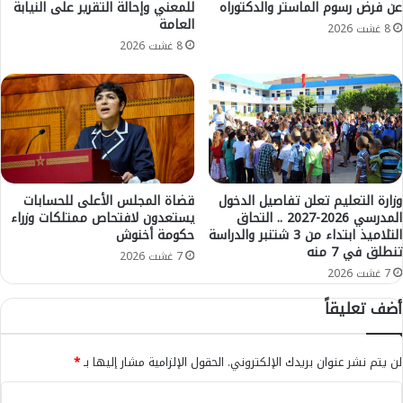
عن فرض رسوم الماستر والدكتوراه
للمعني وإحالة التقرير على النيابة
م
د
العامة
ل
ي
8 غشت 2026
ي
ز
8 غشت 2026
ة
م
ت
.
أ
.
ه
و
ي
د
ل
ف
ش
ا
ا
ع
وزارة التعليم تعلن تفاصيل الدخول
قضاة المجلس الأعلى للحسابات
م
المدرسي 2026-2027 .. التحاق
يستعدون لافتحاص ممتلكات وزراء
ا
التلاميذ ابتداء من 3 شتنبر والدراسة
حكومة أخنوش
ل
ل
تنطلق في 7 منه
ة
ح
7 غشت 2026
س
7 غشت 2026
ن
أضف تعليقاً
ي
ا
ل
لن يتم نشر عنوان بريدك الإلكتروني.
الحقول الإلزامية مشار إليها بـ
*
ج
د
ا