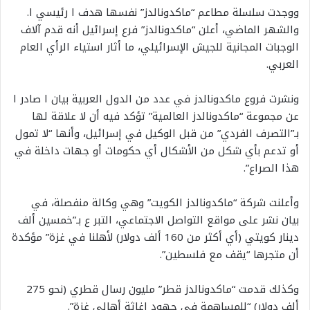
ووجدت سلسلة مطاعم “ماكدونالدز” نفسها هدف ا رئيسي ا.
والشهر الماضي، أعلن “ماكدونالدز” فرع إسرائيل أنه قدم آلاف
الوجبات المجانية للجيش الإسرائيلي، ما أثار استياء الرأي العام
العربي.
ونشرت فروع ماكدونالدز في عدد من الدول العربية بيان ا صادر ا
عن مجموعة “ماكدونالدز العالمية” تؤكد فيه أن لا علاقة لها
بـ”التصرف الفردي” من قبل الوكيل في إسرائيل، وأنها “لا تمول
أو تدعم بأي شكل من الأشكال أي حكومات أو جهات داخلة في
هذا الصراع”.
وأعلنت شركة “ماكدونالدز الكويت” وهي وكالة منفصلة، في
بيان نشر على مواقع التواصل الاجتماعي، التبر ع بـ”خمسين ألف
دينار كويتي (أي أكثر من 160 ألف دولار) لأهلنا في غزة” مؤكدة
أن متجرها “يقف مع فلسطين”.
وكذلك قدمت “ماكدونالدز قطر” مليون رسال قطري (نحو 275
ألف دولار) “للمساهمة في جهود إغاثة أهالي غزة”.