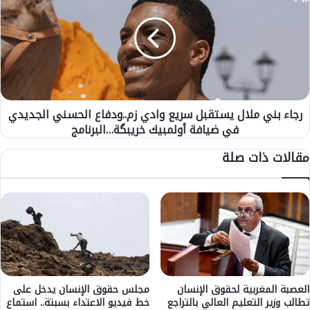
ف
ا
ي
ء
ا
ب
ل
ن
د
ي
ا
م
ر
ل
ا
رجاء بني ملال يستقبل سريع وادي زم..ودفاع الحسني الجديدي
ا
ل
في ضيافة أولمبيك خريبگة…البرنامج
ل
ب
ي
مقالات ذات صلة
ي
س
ض
ت
ا
ق
ء
ب
س
ل
ي
س
خ
ر
ض
ي
ع
ع
ل
و
العصبة المغربية لحقوق الإنسان
مجلس حقوق الإنسان يدخل على
ع
تطالب وزير التعليم العالي بالتراجع
خط فيديو الاعتداء بسبتة.. استماع
ا