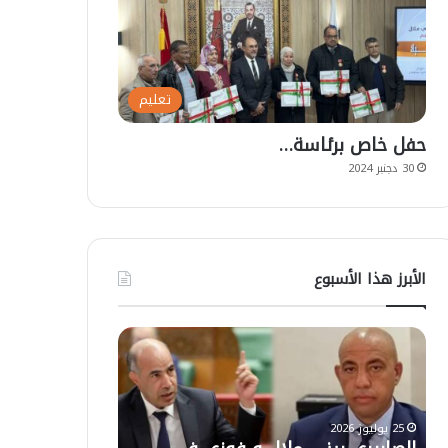
تعليم
حفل خاص برئاسة…
30 دجنبر 2024
الأبرز هذا الأسبوع
ا
ت
ل
ع
ص
ل
ا
ي
ب
ق
25 يوليوز 2026
ي
ا