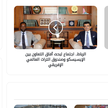
ا
ل
ر
ب
ا
ط
.
.
ا
الرباط.. اجتماع لبحث آفاق التعاون بين
ج
الإيسيسكو وصندوق التراث العالمي
ت
م
الإفريقي
ا
ع
ل
ت
ب
ر
ح
ا
ث
م
آ
ب
ف
ي