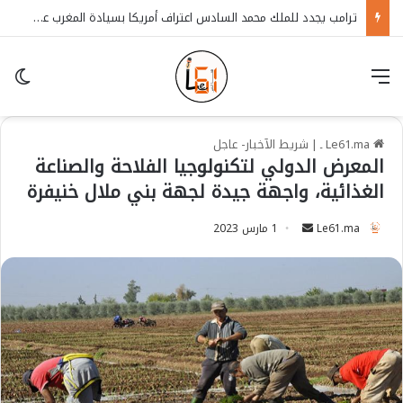
ترامب يجدد للملك محمد السادس اعتراف أمريكا بسيادة المغرب على الصحراء
قائمة
in
Le61.ma ـ
|
شريط الآخبار- عاجل
المعرض الدولي لتكنولوجيا الفلاحة والصناعة
الغذائية، واجهة جيدة لجهة بني ملال خنيفرة
Le61.ma
S
1 مارس 2023
e
n
d
a
n
e
m
a