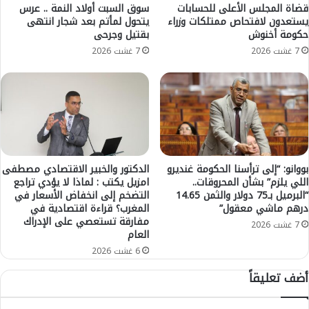
-
و
قضاة المجلس الأعلى للحسابات
سوق السبت أولاد النمة .. عرس
ا
يستعدون لافتحاص ممتلكات وزراء
يتحول لمأتم بعد شجار انتهى
ف
حكومة أخنوش
بقتيل وجرحى
ل
غ
ت
ا
7 غشت 2026
7 غشت 2026
ف
م
ا
ض
ص
ة
ي
ي
ل
س
-
ت
ن
ف
بووانو: “إلى ترأسنا الحكومة غنديرو
الدكتور والخبير الاقتصادي مصطفى
ر
اللي يلزم” بشأن المحروقات..
امزيل يكتب : لماذا لا يؤدي تراجع
“البرميل بـ75 دولار والثمن 14.65
التضخم إلى انخفاض الأسعار في
ا
درهم ماشي معقول”
المغرب؟ قراءة اقتصادية في
م
مفارقة تستعصي على الإدراك
ن
7 غشت 2026
العام
ا
6 غشت 2026
ل
د
أضف تعليقاً
ا
ر