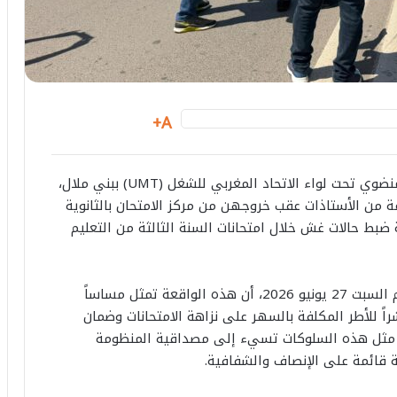
A+
أدان المكتب الإقليمي للجامعة الوطنية للتعليم، المنضوي تحت لواء الاتحاد المغربي للشغل (UMT) ببني ملال،
ة من الأستاذات عقب خروجهن من مركز الامتحان بالثانوية
ة ضبط حالات غش خلال امتحانات السنة الثالثة من التعليم
وأكد المكتب النقابي، في بيان استنكاري صدر اليوم السبت 27 يونيو 2026، أن هذه الواقعة تمثل مساساً
راً للأطر المكلفة بالسهر على نزاهة الامتحانات وضمان
أن مثل هذه السلوكات تسيء إلى مصداقية المنظومة
 قائمة على الإنصاف والشفافية.