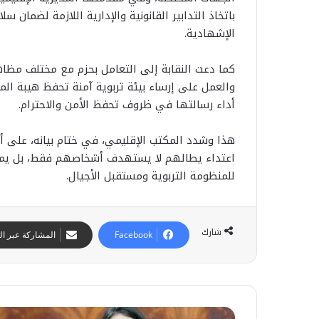
باتخاذ التدابير القانونية والإدارية اللازمة لضمان س
الإشهادية.
كما دعت النقابة إلى التعامل بحزم مع مختلف مظا
والعمل على إرساء بيئة تربوية آمنة تحفظ هيبة الم
أداء رسالتها في ظروف تحفظ الأمن والاحترام.
هذا وشدد المكتب الإقليمي، في ختام بيانه، على أن
اعتداء يطالهم لا يستهدف أشخاصهم فقط، بل يمس
للمنظومة التربوية ومستقبل الأجيال.
شارك
Facebook
المشاركة عبر الب
ح
س
ن
ب
ا
12 يوليوز 2026
و
م