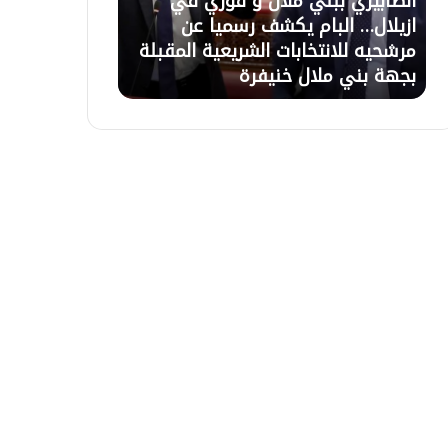
بني ملال و فوزي في
21 يوليوز 2026
ل
بام يكشف رسميا عن
تعليق الاعتصام بأزيلال بعد ح
ا
تخابات الشريعية المقبلة
السلطات وبرمجة اجتماع لحل
ع
لال خنيفرة
التعويضات غذا الاربعاء بالباش
ت
ص
ا
م
ب
أ
ز
ي
ل
ا
ل
ب
ع
د
ح
و
ا
ر