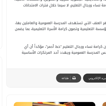
لامة نساء ورجال التعليم، لا سيما خلال فترات الامتحانات
هر العنف التي تستهدف المدرسة العمومية والعاملين بها،
ؤسسة التعليمية وتصون كرامة الأسرة التعليمية، بما يضمن
 كرامة نساء ورجال التعليم “خط أحمر”، مؤكداً أن أي
 المدرسة العمومية ويهدد أحد المرتكزات الأساسية
ريد الإلكتروني
طباعة
ت
ا
ر
ل
ا
ص
م
ا
ب
ب
25 يوليوز 2026
أ
ي
ي