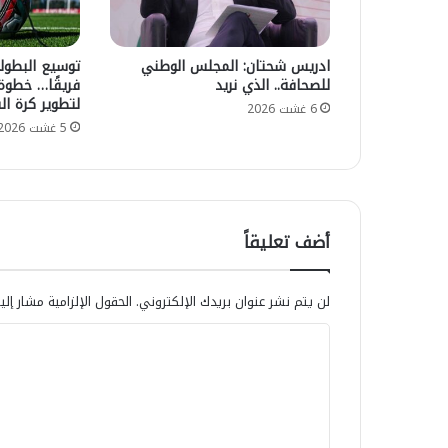
ع
ط
ج
اً
ز
ا
ادريس شحتان: المجلس الوطني
ا
ل
للصحافة.. الذي نريد
فريقًا… خطوة
ل
ض
لتطوير كرة ال
6 غشت 2026
م
و
5 غشت 2026
ي
ء
ز
ع
ا
ل
ن
ى
ي
د
ة
أضف تعليقاً
و
ي
ر
ر
ا
ت
لن يتم نشر عنوان بريدك الإلكتروني.
الحقول الإلزامية مشار إلي
ل
ف
و
ا
ع
س
إ
ا
ل
ل
ط
ت
ى
ة
3
ع
ا