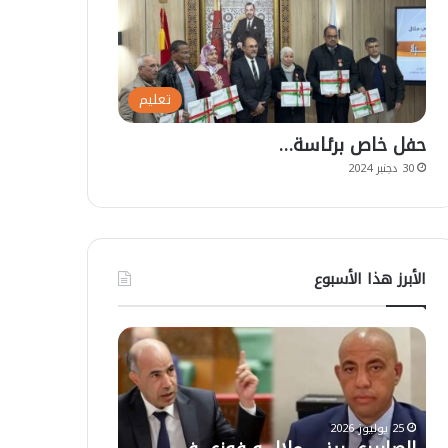
تعليم
حفل خاص برئاسة…
30 دجنبر 2024
الأبرز هذا الأسبوع
ت
ع
ل
ي
ق
ا