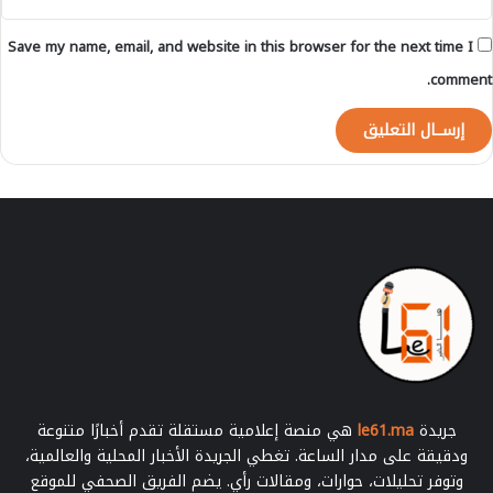
ر
و
Save my name, email, and website in this browser for the next time I
س
ط
comment.
ا
ل
م
س
ا
ف
ر
ي
ن
ب
ي
ن
ه
م
ط
جريدة
le61.ma
هي منصة إعلامية مستقلة تقدم أخبارًا متنوعة
ل
ودقيقة على مدار الساعة. تغطي الجريدة الأخبار المحلية والعالمية،
ب
وتوفر تحليلات، حوارات، ومقالات رأي. يضم الفريق الصحفي للموقع
ة