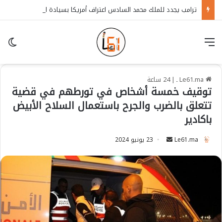
ترامب يجدد للملك محمد السادس اعتراف أمريكا بسيادة المغرب على الصحراء
قائمة
in
Le61.ma ـ
|
24 ساعة
توقيف خمسة أشخاص في تورطهم في قضية
تتعلق بالضرب والجرح باستعمال السلاح الأبيض
باكادير
Le61.ma
S
23 يونيو 2024
e
n
d
a
n
e