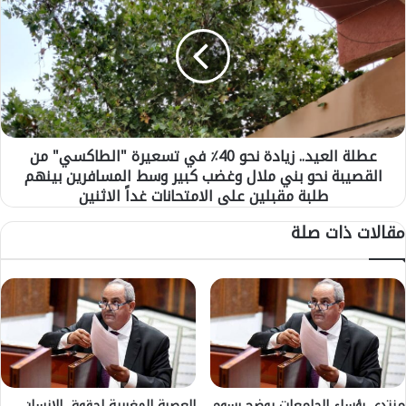
ا
ط
ل
ل
ض
ة
م
ا
ن
ل
ا
ع
ل
ي
ج
د
ه
عطلة العيد.. زيادة نحو 40٪ في تسعيرة "الطاكسي" من
.
ا
القصيبة نحو بني ملال وغضب كبير وسط المسافرين بينهم
.
ت
ز
طلبة مقبلين على الامتحانات غداً الاثنين
ا
ي
مقالات ذات صلة
ل
ا
أ
د
ك
ة
ث
ن
ر
ح
ف
و
ق
4
ر
0
ا
٪
و
ف
منتدى رؤساء الجامعات يوضح رسوم
العصبة المغربية لحقوق الإنسان