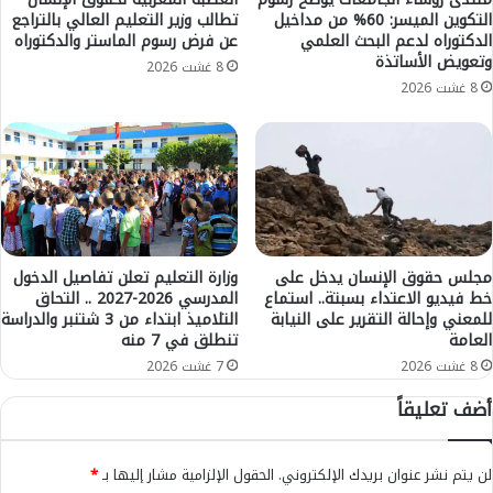
ح
ي
التكوين الميسر: 60% من مداخيل
تطالب وزير التعليم العالي بالتراجع
و
الدكتوراه لدعم البحث العلمي
عن فرض رسوم الماستر والدكتوراه
ت
وتعويض الأساتذة
ا
س
8 غشت 2026
ل
ع
8 غشت 2026
ي
ي
5
ر
2
ة
%
"
م
ا
ن
ل
ا
ط
ل
ا
مجلس حقوق الإنسان يدخل على
وزارة التعليم تعلن تفاصيل الدخول
م
ك
خط فيديو الاعتداء بسبتة.. استماع
المدرسي 2026-2027 .. التحاق
غ
للمعني وإحالة التقرير على النيابة
التلاميذ ابتداء من 3 شتنبر والدراسة
س
العامة
تنطلق في 7 منه
ا
ي
ر
"
8 غشت 2026
7 غشت 2026
ب
م
أضف تعليقاً
ة
ن
ي
ا
ع
ل
لن يتم نشر عنوان بريدك الإلكتروني.
الحقول الإلزامية مشار إليها بـ
*
ا
ق