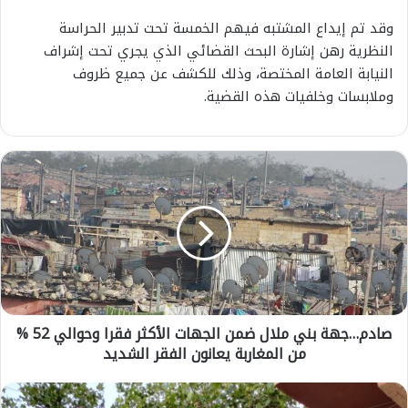
وقد تم إيداع المشتبه فيهم الخمسة تحت تدبير الحراسة
النظرية رهن إشارة البحث القضائي الذي يجري تحت إشراف
النيابة العامة المختصة، وذلك للكشف عن جميع ظروف
وملابسات وخلفيات هذه القضية.
ص
ا
د
م
…
ج
ه
ة
ب
صادم…جهة بني ملال ضمن الجهات الأكثر فقرا وحوالي 52 %
ن
من المغاربة يعانون الفقر الشديد
ي
م
ل
ع