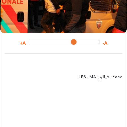
m
a
i
l
A+
A-
محمد لحياني: LE61.MA