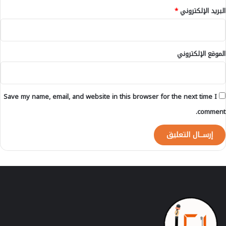
ا
م
البريد الإلكتروني
*
ل
د
ت
ا
ح
ر
ت
ي
الموقع الإلكتروني
ي
ة
ة
ب
ب
ن
Save my name, email, and website in this browser for the next time I
ي
م
comment.
ل
ا
ل