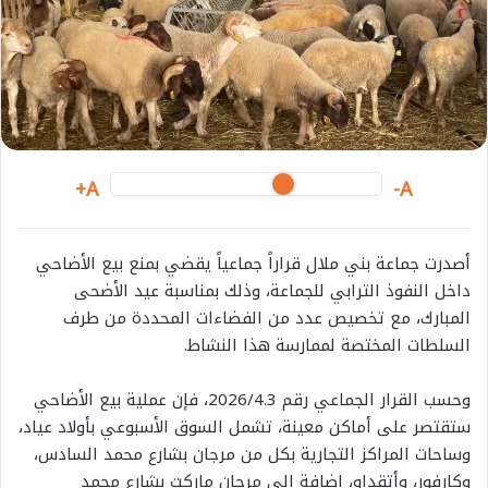
m
a
i
l
A+
A-
أصدرت جماعة بني ملال قراراً جماعياً يقضي بمنع بيع الأضاحي
داخل النفوذ الترابي للجماعة، وذلك بمناسبة عيد الأضحى
المبارك، مع تخصيص عدد من الفضاءات المحددة من طرف
السلطات المختصة لممارسة هذا النشاط.
وحسب القرار الجماعي رقم 2026/4.3، فإن عملية بيع الأضاحي
ستقتصر على أماكن معينة، تشمل السوق الأسبوعي بأولاد عياد،
وساحات المراكز التجارية بكل من مرجان بشارع محمد السادس،
وكارفور، وأتقداو، إضافة إلى مرجان ماركت بشارع محمد