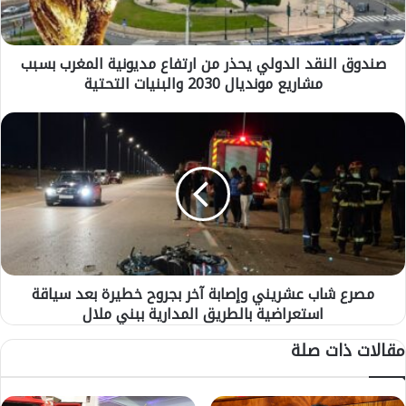
ل
ن
ق
صندوق النقد الدولي يحذر من ارتفاع مديونية المغرب بسبب
د
مشاريع مونديال 2030 والبنيات التحتية
ا
ل
د
م
و
ص
ل
ر
ي
ع
ي
ش
ح
ا
ذ
ب
ر
ع
م
ش
ن
مصرع شاب عشريني وإصابة آخر بجروح خطيرة بعد سياقة
ر
ا
استعراضية بالطريق المدارية ببني ملال
ي
ر
ن
مقالات ذات صلة
ت
ي
ف
و
ا
إ
ع