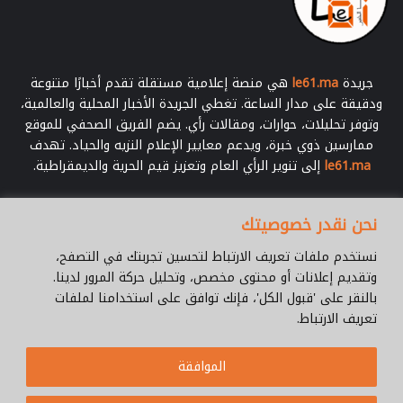
جريدة
le61.ma
هي منصة إعلامية مستقلة تقدم أخبارًا متنوعة
ودقيقة على مدار الساعة. تغطي الجريدة الأخبار المحلية والعالمية،
وتوفر تحليلات، حوارات، ومقالات رأي. يضم الفريق الصحفي للموقع
ممارسين ذوي خبرة، ويدعم معايير الإعلام النزيه والحياد. تهدف
le61.ma
إلى تنوير الرأي العام وتعزيز قيم الحرية والديمقراطية.
أدخل
نحن نقدر خصوصيتك
بريدك
الإلكتروني
نستخدم ملفات تعريف الارتباط لتحسين تجربتك في التصفح،
وتقديم إعلانات أو محتوى مخصص، وتحليل حركة المرور لدينا.
بالنقر على 'قبول الكل'، فإنك توافق على استخدامنا لملفات
تعريف الارتباط.
© جميع الحقوق محفوظة 2026 |
Le61.ma
الموافقة
سياسة الخصوصية
فريق العمل
للإتصال
من نحن ؟
Cookie Policy